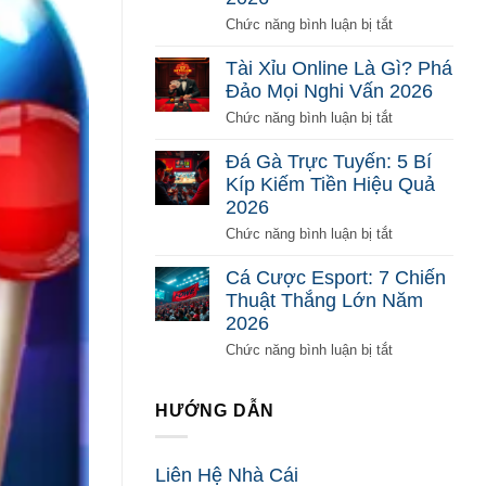
Gì?
ở
Chức năng bình luận bị tắt
Chơi
Lô
Sao
Đề
Tài Xỉu Online Là Gì? Phá
Để
Online
Đảo Mọi Nghi Vấn 2026
Ăn
Là
Tiền
Gì?
ở
Chức năng bình luận bị tắt
2026
Giải
Tài
Mã
Xỉu
Đá Gà Trực Tuyến: 5 Bí
Toàn
Online
Kíp Kiếm Tiền Hiệu Quả
Diện
Là
2026
Từ
Gì?
Đầu
Phá
ở
Chức năng bình luận bị tắt
2026
Đảo
Đá
Mọi
Gà
Cá Cược Esport: 7 Chiến
Nghi
Trực
Thuật Thắng Lớn Năm
Vấn
Tuyến:
2026
2026
5
Bí
ở
Chức năng bình luận bị tắt
Kíp
Cá
Kiếm
Cược
Tiền
Esport:
HƯỚNG DẪN
Hiệu
7
Quả
Chiến
2026
Thuật
Liên Hệ Nhà Cái
Thắng