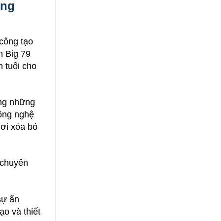
ờng
 công tạo
n Big 79
 tuổi cho
ụng những
công nghệ
hơi xóa bỏ
 chuyên
sự ấn
o và thiết