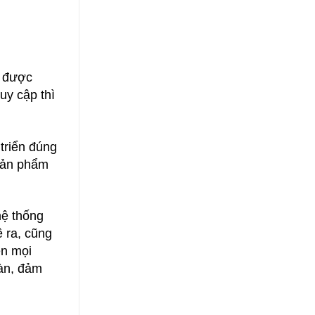
i được
uy cập thì
 triển đúng
 sản phẩm
hệ thống
 ra, cũng
ên mọi
oàn, đảm