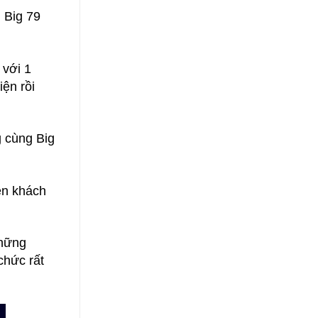
 Big 79
 với 1
iện rồi
g cùng Big
ên khách
những
chức rất