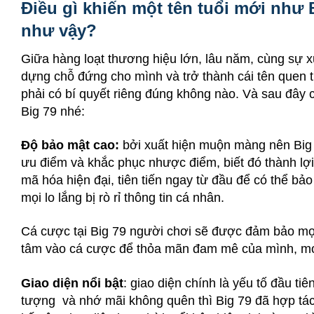
Điều gì khiến một tên tuổi mới như B
như vậy?
Giữa hàng loạt thương hiệu lớn, lâu năm, cùng sự xu
dựng chỗ đứng cho mình và trở thành cái tên quen t
phải có bí quyết riêng đúng không nào. Và sau đây 
Big 79 nhé:
Độ bảo mật cao:
bởi xuất hiện muộn màng nên Big 
ưu điểm và khắc phục nhược điểm, biết đó thành lợ
mã hóa hiện đại, tiên tiến ngay từ đầu để có thể bả
mọi lo lắng bị rò rỉ thông tin cá nhân.
Cá cược tại Big 79 người chơi sẽ được đảm bảo mọi
tâm vào cá cược để thỏa mãn đam mê của mình, mọi 
Giao diện nổi bật
: giao diện chính là yếu tố đầu t
tượng và nhớ mãi không quên thì Big 79 đã hợp tác 