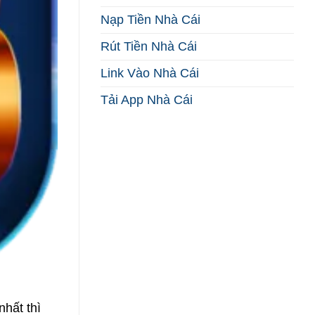
Lớn
Nạp Tiền Nhà Cái
Năm
2026
Rút Tiền Nhà Cái
Link Vào Nhà Cái
Tải App Nhà Cái
hất thì