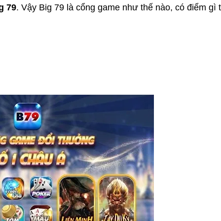
g 79
. Vậy Big 79 là cổng game nh
ư thế nào, có điểm gì t