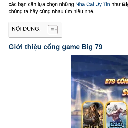
các bạn cần lựa chọn những
Nha Cai Uy Tin
như
Bi
chúng ta hãy cùng nhau tìm hiểu nhé.
NỘI DUNG:
Giới thiệu cổng game Big 79