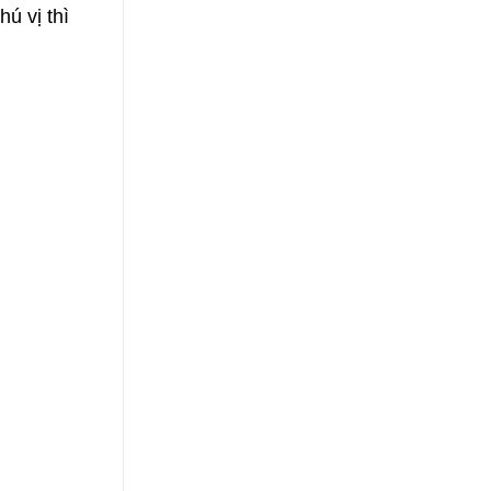
hú vị thì