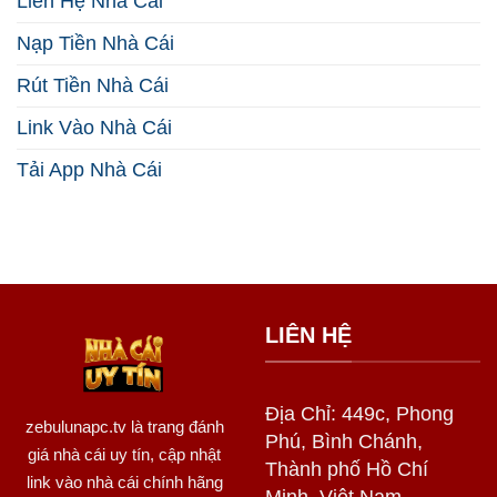
Liên Hệ Nhà Cái
2026
Thắng
Lớn
Nạp Tiền Nhà Cái
Năm
2026
Rút Tiền Nhà Cái
Link Vào Nhà Cái
Tải App Nhà Cái
LIÊN HỆ
Địa Chỉ: 449c, Phong
zebulunapc.tv
là trang đánh
Phú, Bình Chánh,
giá nhà cái uy tín, cập nhật
Thành phố Hồ Chí
link vào nhà cái chính hãng