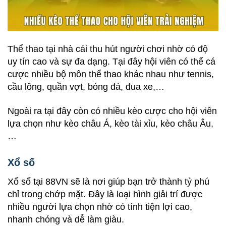
Thể thao tại nhà cái thu hút người chơi nhờ có độ
uy tín cao và sự đa dạng. Tại đây hội viên có thể cá
cược nhiều bộ môn thể thao khác nhau như tennis,
cầu lông, quần vợt, bóng đá, đua xe,…
Ngoài ra tại đây còn có nhiều kèo cược cho hội viên
lựa chọn như kèo châu Á, kèo tài xỉu, kèo châu Âu,
…
Xổ số
Xổ số tại 88VN sẽ là nơi giúp bạn trở thành tỷ phú
chỉ trong chớp mặt. Đây là loại hình giải trí được
nhiều người lựa chọn nhờ có tính tiện lợi cao,
nhanh chóng và dễ làm giàu.