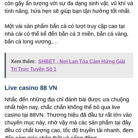
còn gây ấn tượng với sự đa dạng sinh vật, vũ khí và
tính năng, hứa hẹn sẽ giúp bạn tận hưởng tốt nhất.
Một vài sản phẩm bắn cá có lượt truy cập cao tại
nhà cái có thể kể đến bắn cá 3 miền, bắn cá vàng,
bắn cá long vương,…
Xem thêm:
SHBET - Nơi Lan Tỏa Cảm Hứng Giải
Trí Trực Tuyến Số 1
Live casino 88 VN
Nhắc đến những địa chỉ đánh bài được ưa chuộng
nhất hiện nay, chắc chắn không thể bỏ qua live
casino tại 88VN. Thương hiệu đã đầu tư rất lớn vào
chuyên mục này, nhờ vậy mà các sản phẩm tại đây
đều có chất lượng cao, tốc độ truyền tải nhanh, đem