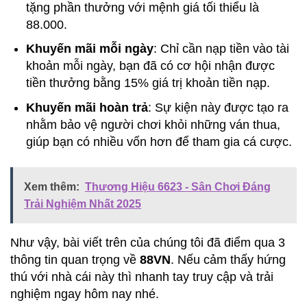
tặng phần thưởng với mệnh giá tối thiểu là
88.000.
Khuyến mãi mỗi ngày
: Chỉ cần nạp tiền vào tài
khoản mỗi ngày, bạn đã có cơ hội nhận được
tiền thưởng bằng 15% giá trị khoản tiền nạp.
Khuyến mãi hoàn trả
: Sự kiện này được tạo ra
nhằm bảo vệ người chơi khỏi những ván thua,
giúp bạn có nhiều vốn hơn để tham gia cá cược.
Xem thêm:
Thương Hiệu 6623 - Sân Chơi Đáng
Trải Nghiệm Nhất 2025
Như vậy, bài viết trên của chúng tôi đã điểm qua 3
thông tin quan trọng về
88VN
. Nếu cảm thấy hứng
thú với nhà cái này thì nhanh tay truy cập và trải
nghiệm ngay hôm nay nhé.