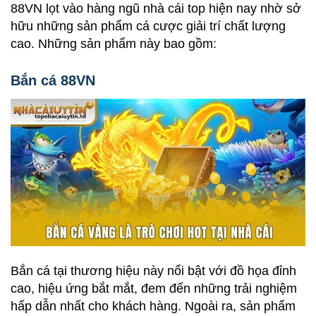
88VN lọt vào hàng ngũ nhà cái top hiện nay nhờ sở
hữu những sản phẩm cá cược giải trí chất lượng
cao. Những sản phẩm này bao gồm:
Bắn cá 88VN
Bắn cá tại thương hiệu này nổi bật với đồ họa đỉnh
cao, hiệu ứng bắt mắt, đem đến những trải nghiệm
hấp dẫn nhất cho khách hàng. Ngoài ra, sản phẩm