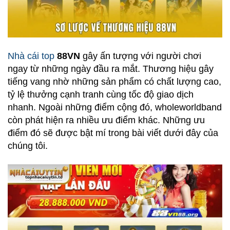
Nhà cái top
88VN
gây ấn tượng với người chơi
ngay từ những ngày đầu ra mắt. Thương hiệu gây
tiếng vang nhờ những sản phẩm có chất lượng cao,
tỷ lệ thưởng cạnh tranh cùng tốc độ giao dịch
nhanh. Ngoài những điểm cộng đó, wholeworldband
còn phát hiện ra nhiều ưu điểm khác. Những ưu
điểm đó sẽ được bật mí trong bài viết dưới đây của
chúng tôi.