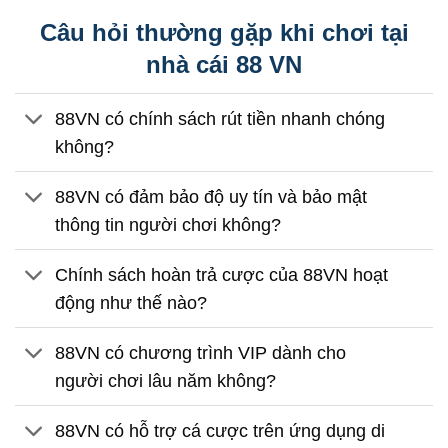
Câu hỏi thường gặp khi chơi tại
nhà cái 88 VN
88VN có chính sách rút tiền nhanh chóng
không?
88VN có đảm bảo độ uy tín và bảo mật
thông tin người chơi không?
Chính sách hoàn trả cược của 88VN hoạt
động như thế nào?
88VN có chương trình VIP dành cho
người chơi lâu năm không?
88VN có hỗ trợ cá cược trên ứng dụng di