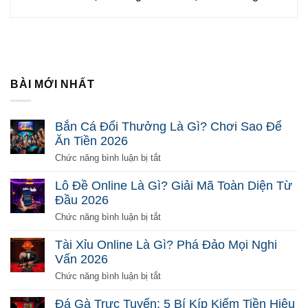
BÀI MỚI NHẤT
Bắn Cá Đổi Thưởng Là Gì? Chơi Sao Để
Ăn Tiền 2026
ở
Chức năng bình luận bị tắt
Bắn
Cá
Lô Đề Online Là Gì? Giải Mã Toàn Diện Từ
Đổi
Đầu 2026
Thưởng
Là
ở
Chức năng bình luận bị tắt
Gì?
Lô
Chơi
Đề
Tài Xỉu Online Là Gì? Phá Đảo Mọi Nghi
Sao
Online
Vấn 2026
Để
Là
Ăn
Gì?
ở
Chức năng bình luận bị tắt
Tiền
Giải
Tài
2026
Mã
Xỉu
Đá Gà Trực Tuyến: 5 Bí Kíp Kiếm Tiền Hiệu