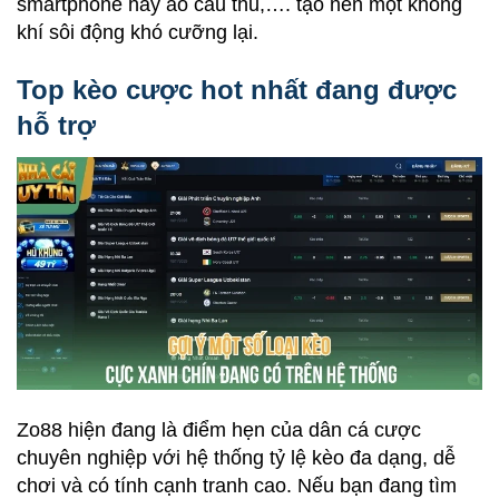
smartphone hay áo cầu thủ,…. tạo nên một không
khí sôi động khó cưỡng lại.
Top kèo cược hot nhất đang được
hỗ trợ
Zo88 hiện đang là điểm hẹn của dân cá cược
chuyên nghiệp với hệ thống tỷ lệ kèo đa dạng, dễ
chơi và có tính cạnh tranh cao. Nếu bạn đang tìm