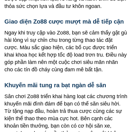
thỏa sức chọn lựa và đầu tư khôn ngoan.
Giao diện Zo88 cược mượt mà dễ tiếp cận
Ngay khi truy cập vào Zo88, bạn sẽ cảm thấy gật gù
hài lòng vì sự chỉn chu trong từng thao tác đặt
cược. Màu sắc giao hiện, các bố cục được triển
khai khoa học kết hợp tốc độ load trơn tru. Điều này
góp phần làm nên một cuộc chơi siêu mãn nhãn
cho các tín đồ cháy cùng đam mê bất tận.
Khuyến mãi tung ra bạt ngàn dễ săn
Sân chơi Zo88 triển khai hàng loạt các chương trình
khuyến mãi đình đám để bạn có thể săn siêu hời.
Từ tặng nạp đầu, hoàn trả thua cược cùng các sự
kiện thể thao theo mùa cực hot. Bên cạnh các
khoản tiền thưởng, bạn còn có cơ hội săn xe,