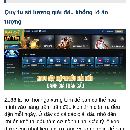
Quy tụ số lượng giải đấu khổng lồ ấn
tượng
Zo88 là nơi hội ngộ xứng tầm để bạn có thể hòa
mình vào hàng trăm trận đấu kịch tính diễn ra đều
đặn mỗi ngày. Ở đây có cả các giải đấu nhỏ đến
khuôn khổ thi đấu tầm cỡ hành tinh. Các tỷ lệ keo
được cập nhật liên tục, rõ ràng và xanh chín để bạn