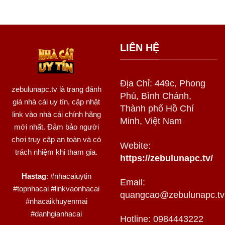
LIÊN HỆ
Địa Chỉ: 449c, Phong
zebulunapc.tv
là trang đánh
Phú, Bình Chánh,
giá nhà cái uy tín, cập nhật
Thành phố Hồ Chí
link vào nhà cái chính hãng
Minh, Việt Nam
mới nhất. Đảm bảo người
chơi truy cập an toàn và có
Webite:
trách nhiệm khi tham gia.
https://zebulunapc.tv/
Hastag
: #nhacaiuytin
Email:
#topnhacai #linkvaonhacai
quangcao@zebulunapc.tv
#nhacaikhuyenmai
#danhgianhacai
Hotline: 0984443222