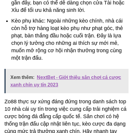
gần đây, bạn có thể dễ dàng chọn cửa Tài hoặc
Xỉu để tối ưu khả năng sinh lời.
Kèo phụ khác: Ngoài những kèo chính, nhà cái
còn hỗ trợ hàng loạt kèo phụ như phạt góc, thẻ
phạt, bàn thắng đầu hoặc cuối trận. Đây là lựa
chọn lý tưởng cho những ai thích sự mới mẻ,
muốn mở rộng cơ hội nhận thưởng trong cùng
một trận đấu.
Xem thêm:
NextBet - Giới thiệu sân chơi cá cược
xanh chín uy tín 2023
Zo88 thực sự xứng đáng đứng trong danh sách top
10 nhà cái uy tín trong việc cung cấp trải nghiệm cá
cược bóng đá đẳng cấp quốc tế. Sân chơi có hệ
thống trận đấu cập nhật liên tục, kèo cược đa dạng
cùng mức trả thưởng xanh chín. Hãy nhanh tay