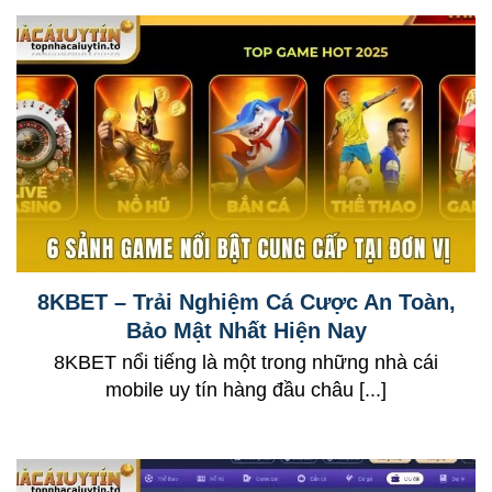
8KBET – Trải Nghiệm Cá Cược An Toàn,
Bảo Mật Nhất Hiện Nay
8KBET nổi tiếng là một trong những nhà cái
mobile uy tín hàng đầu châu [...]