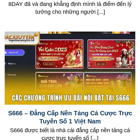
8DAY đã và đang khẳng định mình là điểm đến lý
tưởng cho những người [...]
S666 – Đẳng Cấp Nền Tảng Cá Cược Trực
Tuyến Số 1 Việt Nam
S666 được biết là nhà cái đẳng cấp nền tảng cá
cược trực tuyến số [...]