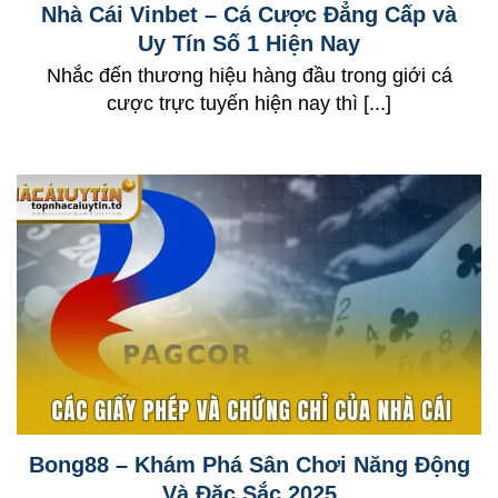
Nhà Cái Vinbet – Cá Cược Đẳng Cấp và
Uy Tín Số 1 Hiện Nay
Nhắc đến thương hiệu hàng đầu trong giới cá
cược trực tuyến hiện nay thì [...]
Bong88 – Khám Phá Sân Chơi Năng Động
Và Đặc Sắc 2025