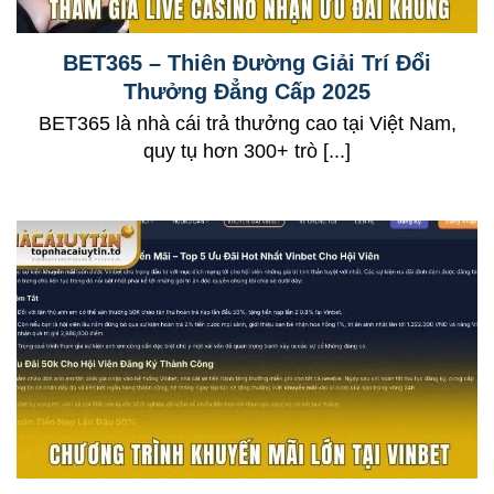
BET365 – Thiên Đường Giải Trí Đổi
Thưởng Đẳng Cấp 2025
BET365 là nhà cái trả thưởng cao tại Việt Nam,
quy tụ hơn 300+ trò [...]