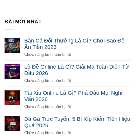
BÀI MỚI NHẤT
Bắn Cá Đổi Thưởng Là Gì? Chơi Sao Để
Ăn Tiền 2026
ở
Chức năng bình luận bị tắt
Bắn
Cá
Lô Đề Online Là Gì? Giải Mã Toàn Diện Từ
Đổi
Đầu 2026
Thưởng
Là
ở
Chức năng bình luận bị tắt
Gì?
Lô
Chơi
Đề
Tài Xỉu Online Là Gì? Phá Đảo Mọi Nghi
Sao
Online
Vấn 2026
Để
Là
Ăn
Gì?
ở
Chức năng bình luận bị tắt
Tiền
Giải
Tài
2026
Mã
Xỉu
Đá Gà Trực Tuyến: 5 Bí Kíp Kiếm Tiền Hiệu
Toàn
Online
Quả 2026
Diện
Là
Từ
Gì?
ở
Chức năng bình luận bị tắt