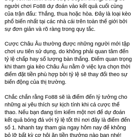
người chơi Fo88 dự đoán vào kết quả cuối cùng
của trận đấu: Thắng, thua hoặc hòa. Đây là loại kèo
phổ biến nhất tại các nhà cái trên toàn thế giới bởi
sự đơn giản và rõ ràng trong quy tắc.
Cược Châu Âu thường được những người mới tập
chơi ưu tiên sử dụng, do không phải quan tâm đến
tỷ lệ chấp hay số lượng bàn thắng. Điểm quan trọng
khi tham gia kèo Châu Âu nằm ở việc lựa chọn thời
điểm đặt tiền phù hợp bởi tỷ lệ sẽ thay đổi theo sự
biến động của thị trường.
Chắc chắn rằng Fo88 sẽ là điểm đến lý tưởng cho
những ai yêu thích sự kịch tính khi cá cược thể
thao. Nếu bạn đang tìm kiếm một nơi để dự đoán
kết quả bóng đá với tỷ lệ tốt thì nơi đây là điểm đến
số 1. Nhanh tay tham gia ngay hôm nay để không
bỏ lỡ bất kỳ cơ hội ăn tiền thưởng nào bạn nhé!