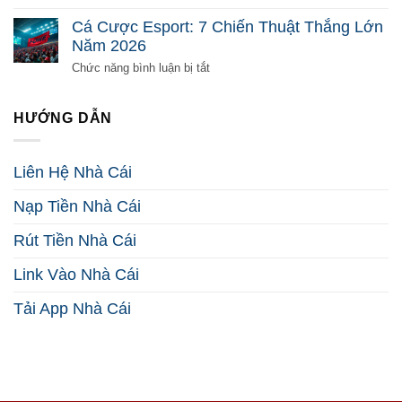
Đầu
Phá
Đá
2026
Đảo
Gà
Cá Cược Esport: 7 Chiến Thuật Thắng Lớn
Mọi
Trực
Năm 2026
Nghi
Tuyến:
Vấn
5
ở
Chức năng bình luận bị tắt
2026
Bí
Cá
Kíp
Cược
Kiếm
Esport:
HƯỚNG DẪN
Tiền
7
Hiệu
Chiến
Quả
Thuật
Liên Hệ Nhà Cái
2026
Thắng
Lớn
Nạp Tiền Nhà Cái
Năm
2026
Rút Tiền Nhà Cái
Link Vào Nhà Cái
Tải App Nhà Cái