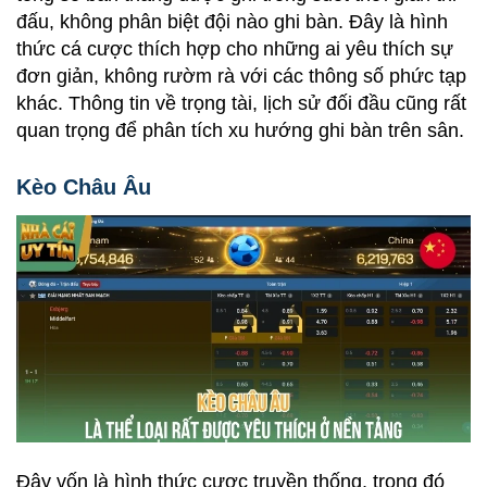
đấu, không phân biệt đội nào ghi bàn. Đây là hình
thức cá cược thích hợp cho những ai yêu thích sự
đơn giản, không rườm rà với các thông số phức tạp
khác. Thông tin về trọng tài, lịch sử đối đầu cũng rất
quan trọng để phân tích xu hướng ghi bàn trên sân.
Kèo Châu Âu
Đây vốn là hình thức cược truyền thống, trong đó