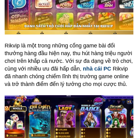
Rikvip là một trong những cổng game bài đổi
thưởng hàng đầu hiện nay, thu hút hàng triệu người
chơi trên khắp cả nước. Với sự đa dạng về trò chơi,
cùng với nhiều ưu đãi hấp dẫn,
nhà cái PC
Rikvip
đã nhanh chóng chiếm lĩnh thị trường game online
và trở thành điểm đến lý tưởng cho mọi cược thủ.