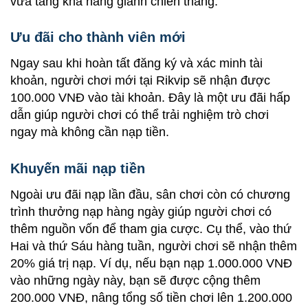
vừa tăng khả năng giành chiến thắng.
Ưu đãi cho thành viên mới
Ngay sau khi hoàn tất đăng ký và xác minh tài
khoản, người chơi mới tại Rikvip sẽ nhận được
100.000 VNĐ vào tài khoản. Đây là một ưu đãi hấp
dẫn giúp người chơi có thể trải nghiệm trò chơi
ngay mà không cần nạp tiền.
Khuyến mãi nạp tiền
Ngoài ưu đãi nạp lần đầu, sân chơi còn có chương
trình thưởng nạp hàng ngày giúp người chơi có
thêm nguồn vốn để tham gia cược. Cụ thể, vào thứ
Hai và thứ Sáu hàng tuần, người chơi sẽ nhận thêm
20% giá trị nạp. Ví dụ, nếu bạn nạp 1.000.000 VNĐ
vào những ngày này, bạn sẽ được cộng thêm
200.000 VNĐ, nâng tổng số tiền chơi lên 1.200.000