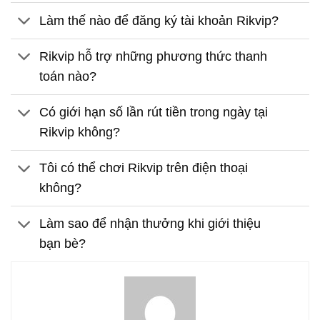
Làm thế nào để đăng ký tài khoản Rikvip?
Rikvip hỗ trợ những phương thức thanh
toán nào?
Có giới hạn số lần rút tiền trong ngày tại
Rikvip không?
Tôi có thể chơi Rikvip trên điện thoại
không?
Làm sao để nhận thưởng khi giới thiệu
bạn bè?