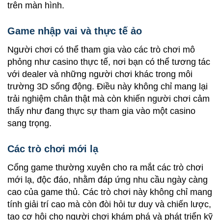
trên màn hình.
Game nhập vai và thực tế ảo
Người chơi có thể tham gia vào các trò chơi mô
phỏng như casino thực tế, nơi bạn có thể tương tác
với dealer và những người chơi khác trong môi
trường 3D sống động. Điều này không chỉ mang lại
trải nghiệm chân thật mà còn khiến người chơi cảm
thấy như đang thực sự tham gia vào một casino
sang trọng.
Các trò chơi mới lạ
Cổng game thường xuyên cho ra mắt các trò chơi
mới lạ, độc đáo, nhằm đáp ứng nhu cầu ngày càng
cao của game thủ. Các trò chơi này không chỉ mang
tính giải trí cao mà còn đòi hỏi tư duy và chiến lược,
tạo cơ hội cho người chơi khám phá và phát triển kỹ