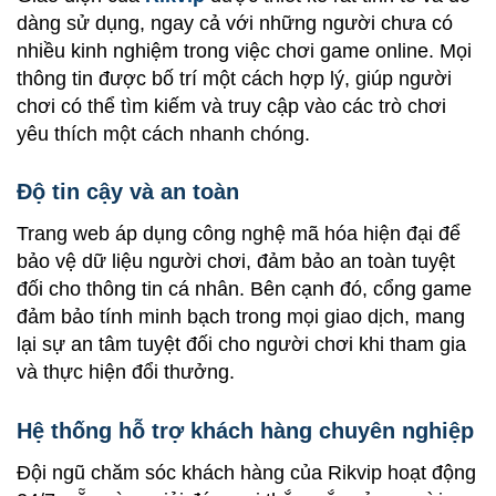
dàng sử dụng, ngay cả với những người chưa có
nhiều kinh nghiệm trong việc chơi game online. Mọi
thông tin được bố trí một cách hợp lý, giúp người
chơi có thể tìm kiếm và truy cập vào các trò chơi
yêu thích một cách nhanh chóng.
Độ tin cậy và an toàn
Trang web áp dụng công nghệ mã hóa hiện đại để
bảo vệ dữ liệu người chơi, đảm bảo an toàn tuyệt
đối cho thông tin cá nhân. Bên cạnh đó, cổng game
đảm bảo tính minh bạch trong mọi giao dịch, mang
lại sự an tâm tuyệt đối cho người chơi khi tham gia
và thực hiện đổi thưởng.
Hệ thống hỗ trợ khách hàng chuyên nghiệp
Đội ngũ chăm sóc khách hàng của Rikvip hoạt động