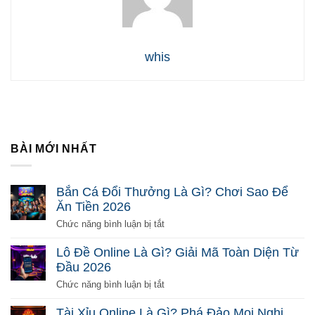
whis
BÀI MỚI NHẤT
Bắn Cá Đổi Thưởng Là Gì? Chơi Sao Để
Ăn Tiền 2026
ở
Chức năng bình luận bị tắt
Bắn
Cá
Lô Đề Online Là Gì? Giải Mã Toàn Diện Từ
Đổi
Đầu 2026
Thưởng
Là
ở
Chức năng bình luận bị tắt
Gì?
Lô
Chơi
Đề
Tài Xỉu Online Là Gì? Phá Đảo Mọi Nghi