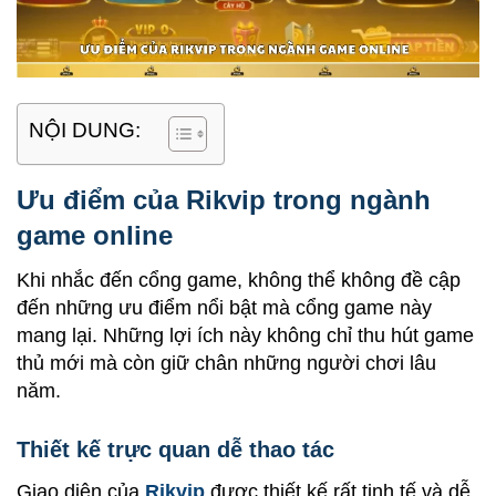
NỘI DUNG:
Ưu điểm của Rikvip trong ngành
game online
Khi nhắc đến cổng game, không thể không đề cập
đến những ưu điểm nổi bật mà cổng game này
mang lại. Những lợi ích này không chỉ thu hút game
thủ mới mà còn giữ chân những người chơi lâu
năm.
Thiết kế trực quan dễ thao tác
Giao diện của
Rikvip
được thiết kế rất tinh tế và dễ