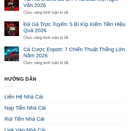
Sao
Online
Vấn 2026
Để
Là
Ăn
Gì?
ở
Chức năng bình luận bị tắt
Tiền
Giải
Tài
2026
Mã
Xỉu
Đá Gà Trực Tuyến: 5 Bí Kíp Kiếm Tiền Hiệu
Toàn
Online
Quả 2026
Diện
Là
Từ
Gì?
ở
Chức năng bình luận bị tắt
Đầu
Phá
Đá
2026
Đảo
Gà
Cá Cược Esport: 7 Chiến Thuật Thắng Lớn
Mọi
Trực
Năm 2026
Nghi
Tuyến:
Vấn
5
ở
Chức năng bình luận bị tắt
2026
Bí
Cá
Kíp
Cược
Kiếm
Esport:
HƯỚNG DẪN
Tiền
7
Hiệu
Chiến
Quả
Thuật
Liên Hệ Nhà Cái
2026
Thắng
Lớn
Nạp Tiền Nhà Cái
Năm
2026
Rút Tiền Nhà Cái
Link Vào Nhà Cái