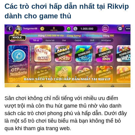
Các trò chơi hấp dẫn nhất tại Rikvip
dành cho game thủ
Sân chơi không chỉ nổi tiếng với nhiều ưu điểm
vượt trội mà còn thu hút game thủ nhờ vào danh
sách các trò chơi phong phú và hấp dẫn. Dưới đây
là một số trò chơi tiêu biểu mà bạn không thể bỏ
qua khi tham gia trang web.