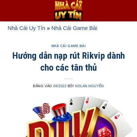
Bỏ
qua
nội
dung
Nhà Cái Uy Tín
»
Nhà Cái Game Bài
NHÀ CÁI GAME BÀI
Hướng dẫn nạp rút Rikvip dành
cho các tân thủ
ĐĂNG VÀO
08/2022
BỞI
NOLAN NGUYỄN