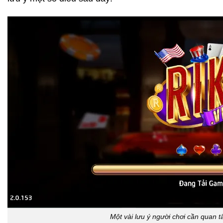
Một vài lưu ý người chơi cần quan t