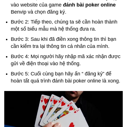
vào website của game
đánh bài poker online
Benvip và chọn đăng ký.
Bước 2: Tiếp theo, chúng ta sẽ cần hoàn thành
một số biểu mẫu mà hệ thống đưa ra.
Bước 3: Sau khi đã điền xong thông tin thì bạn
cần kiểm tra lại thông tin cá nhân của mình.
Bước 4: Mọi người hãy nhập mã xác nhận được
gửi về điện thoại vào hệ thống.
Bước 5: Cuối cùng bạn hãy ấn “ đăng ký” để
hoàn tất quá trình đánh bài poker online là xong.