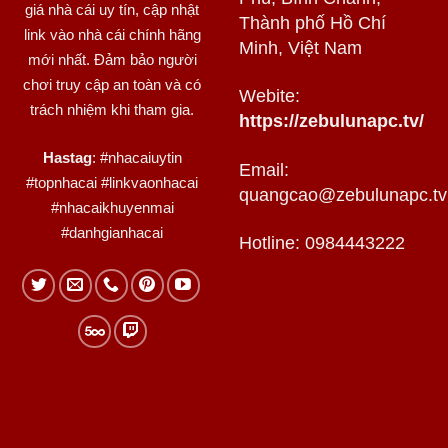
giá nhà cái uy tín, cập nhật
Thành phố Hồ Chí
link vào nhà cái chính hãng
Minh, Việt Nam
mới nhất. Đảm bảo người
chơi truy cập an toàn và có
Webite:
trách nhiệm khi tham gia.
https://zebulunapc.tv/
Hastag
: #nhacaiuytin
Email:
#topnhacai #linkvaonhacai
quangcao@zebulunapc.tv
#nhacaikhuyenmai
#danhgianhacai
Hotline: 0984443222