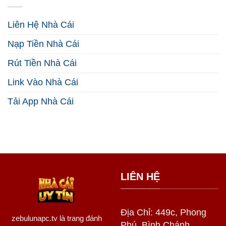
7
Hiệu
Chiến
Quả
Thuật
Liên Hệ Nhà Cái
2026
Thắng
Lớn
Nạp Tiền Nhà Cái
Năm
2026
Rút Tiền Nhà Cái
Link Vào Nhà Cái
Tải App Nhà Cái
LIÊN HỆ
Địa Chỉ: 449c, Phong
zebulunapc.tv
là trang đánh
Phú, Bình Chánh,