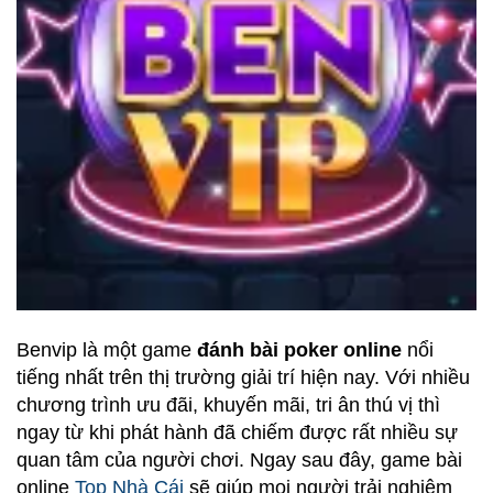
Benvip là một game
đánh bài poker online
nổi
tiếng nhất trên thị trường giải trí hiện nay. Với nhiều
chương trình ưu đãi, khuyến mãi, tri ân thú vị thì
ngay từ khi phát hành đã chiếm được rất nhiều sự
quan tâm của người chơi. Ngay sau đây, game bài
online
Top Nhà Cái
sẽ giúp mọi người trải nghiệm