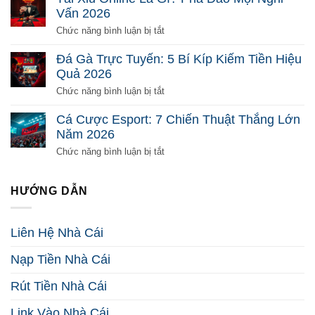
Sao
Online
Vấn 2026
Để
Là
Ăn
Gì?
ở
Chức năng bình luận bị tắt
Tiền
Giải
Tài
2026
Mã
Xỉu
Đá Gà Trực Tuyến: 5 Bí Kíp Kiếm Tiền Hiệu
Toàn
Online
Quả 2026
Diện
Là
Từ
Gì?
ở
Chức năng bình luận bị tắt
Đầu
Phá
Đá
2026
Đảo
Gà
Cá Cược Esport: 7 Chiến Thuật Thắng Lớn
Mọi
Trực
Năm 2026
Nghi
Tuyến:
Vấn
5
ở
Chức năng bình luận bị tắt
2026
Bí
Cá
Kíp
Cược
Kiếm
Esport:
HƯỚNG DẪN
Tiền
7
Hiệu
Chiến
Quả
Thuật
Liên Hệ Nhà Cái
2026
Thắng
Lớn
Nạp Tiền Nhà Cái
Năm
2026
Rút Tiền Nhà Cái
Link Vào Nhà Cái