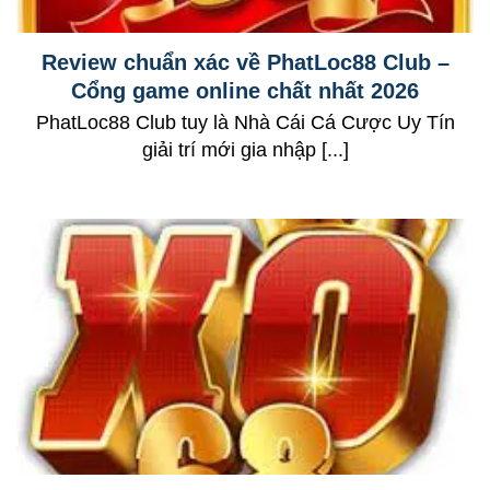
Review chuẩn xác về PhatLoc88 Club –
Cổng game online chất nhất 2026
PhatLoc88 Club tuy là Nhà Cái Cá Cược Uy Tín
giải trí mới gia nhập [...]