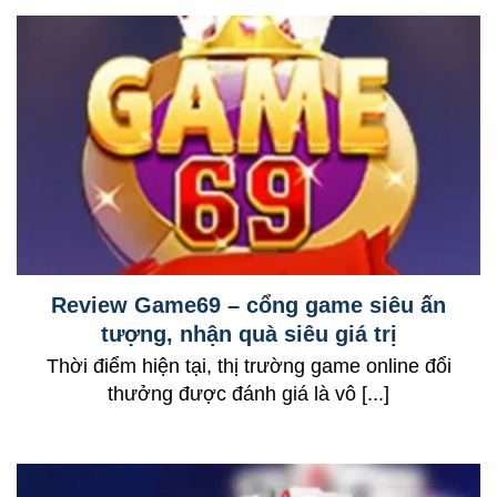
Review Game69 – cổng game siêu ấn
tượng, nhận quà siêu giá trị
Thời điểm hiện tại, thị trường game online đổi
thưởng được đánh giá là vô [...]