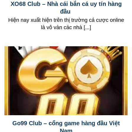
XO68 Club – Nhà cái bắn cá uy tín hàng
đầu
Hiện nay xuất hiện trên thị trường cá cược online
là vô vàn các nhà [...]
Go99 Club – cổng game hàng đầu Việt
Nam