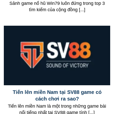
Sảnh game nổ hũ Win79 luôn đứng trong top 3
tìm kiếm của cộng đồng [...]
Tiến lên miền Nam tại SV88 game có
cách chơi ra sao?
Tiến lên miền Nam là một trong những game bài
nổi tiếng nhất tại SV88 game tính [...]