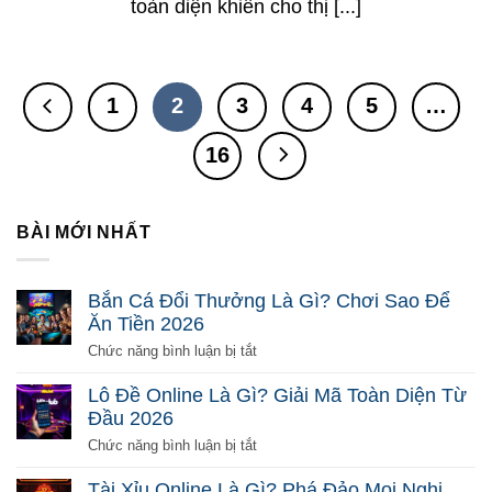
toàn diện khiến cho thị [...]
1
2
3
4
5
…
16
BÀI MỚI NHẤT
Bắn Cá Đổi Thưởng Là Gì? Chơi Sao Để
Ăn Tiền 2026
ở
Chức năng bình luận bị tắt
Bắn
Cá
Lô Đề Online Là Gì? Giải Mã Toàn Diện Từ
Đổi
Đầu 2026
Thưởng
Là
ở
Chức năng bình luận bị tắt
Gì?
Lô
Chơi
Đề
Tài Xỉu Online Là Gì? Phá Đảo Mọi Nghi