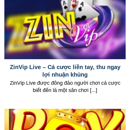
ZinVip Live – Cá cược liền tay, thu ngay
lợi nhuận khủng
ZinVip Live được đông đảo người chơi cá cược
biết đến là một sân chơi [...]