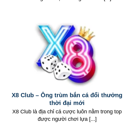
X8 Club – Ông trùm bắn cá đổi thưởng
thời đại mới
X8 Club là địa chỉ cá cược luôn nằm trong top
được người chơi lựa [...]