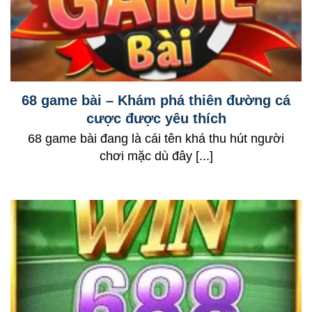
68 game bài – Khám phá thiên đường cá
cược được yêu thích
68 game bài đang là cái tên khá thu hút người
chơi mặc dù đây [...]