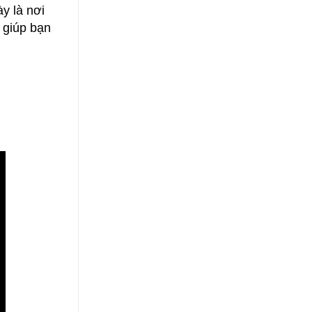
y là nơi
 giúp bạn