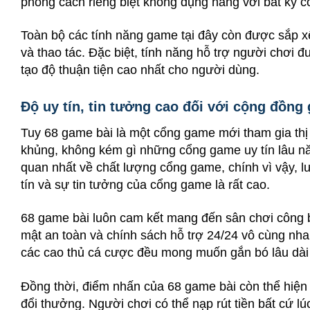
phong cách riêng biệt không đụng hàng với bất kỳ c
Toàn bộ các tính năng game tại đây còn được sắp x
và thao tác. Đặc biệt, tính năng hỗ trợ người chơi đ
tạo độ thuận tiện cao nhất cho người dùng.
Độ uy tín, tin tưởng cao đối với cộng đồng
Tuy 68 game bài là một cổng game mới tham gia thị
khủng, không kém gì những cổng game uy tín lâu nă
quan nhất về chất lượng cổng game, chính vì vậy, l
tín và sự tin tưởng của cổng game là rất cao.
68 game bài luôn cam kết mang đến sân chơi công bằ
mật an toàn và chính sách hỗ trợ 24/24 vô cùng nh
các cao thủ cá cược đều mong muốn gắn bó lâu dài 
Đồng thời, điểm nhấn của 68 game bài còn thể hiện
đổi thưởng. Người chơi có thể nạp rút tiền bất cứ lúc