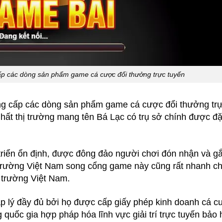
cấp các dòng sản phẩm game cá cược đổi thưởng trực tuyến
ung cấp các dòng sản phẩm game cá cược đổi thưởng tr
nhất thị trường mang tên Bá Lạc có trụ sở chính được đặt
 triển ổn định, được đông đảo người chơi đón nhận và g
ị trường Việt Nam song cổng game này cũng rất nhanh c
ị trường Việt Nam.
háp lý đầy đủ bởi họ được cấp giấy phép kinh doanh cá 
quốc gia hợp pháp hóa lĩnh vực giải trí trực tuyến bảo 