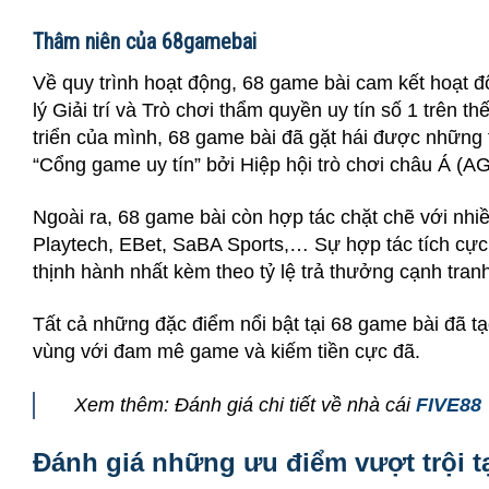
Thâm niên của 68gamebai
Về quy trình hoạt động, 68 game bài cam kết hoạt
lý Giải trí và Trò chơi thẩm quyền uy tín số 1 trên t
triển của mình, 68 game bài đã gặt hái được những 
“Cổng game uy tín” bởi Hiệp hội trò chơi châu Á (A
Ngoài ra, 68 game bài còn hợp tác chặt chẽ với nhi
Playtech, EBet, SaBA Sports,… Sự hợp tác tích cự
thịnh hành nhất kèm theo tỷ lệ trả thưởng cạnh tranh
Tất cả những đặc điểm nổi bật tại 68 game bài đã t
vùng với đam mê game và kiếm tiền cực đã.
Xem thêm: Đánh giá chi tiết về nhà cái
FIVE88
Đánh giá những ưu điểm vượt trội t