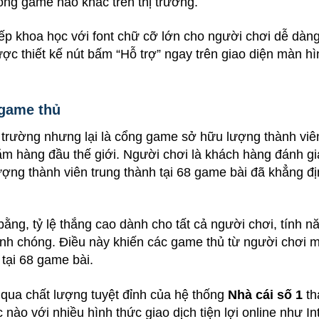
ổng game nào khác trên thị trường.
ếp khoa học với font chữ cỡ lớn cho người chơi dễ dàng
ược thiết kế nút bấm “Hỗ trợ” ngay trên giao diện màn hì
 game thủ
 trường nhưng lại là cổng game sở hữu lượng thành viê
m hàng đầu thế giới. Người chơi là khách hàng đánh g
ượng thành viên trung thành tại 68 game bài đã khẳng đ
ng, tỷ lệ thắng cao dành cho tất cả người chơi, tính n
anh chóng. Điều này khiến các game thủ từ người chơi 
tại 68 game bài.
 qua chất lượng tuyệt đỉnh của hệ thống
Nhà cái số 1
th
 nào với nhiều hình thức giao dịch tiện lợi online như In