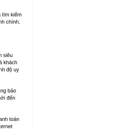
 tìm kiếm
nh chính,
n siêu
iá khách
ịnh độ uy
ăng bảo
mới đến
anh toán
ternet