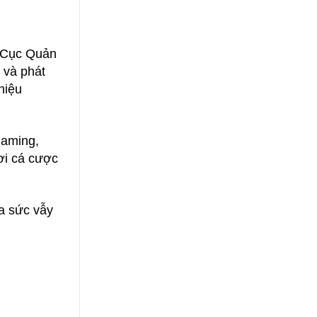
– Cục Quản
h và phát
hiệu
Gaming,
ơi cá cược
ỏa sức vẫy