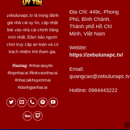
Địa Chỉ: 449c, Phong
zebulunapc.tv
là trang đánh
Phú, Bình Chánh,
giá nhà cái uy tín, cập nhật
Thành phố Hồ Chí
link vào nhà cái chính hãng
Minh, Việt Nam
mới nhất. Đảm bảo người
chơi truy cập an toàn và có
Webite:
trách nhiệm khi tham gia.
https://zebulunapc.tv/
Hastag
: #nhacaiuytin
Email:
#topnhacai #linkvaonhacai
quangcao@zebulunapc.tv
#nhacaikhuyenmai
#danhgianhacai
Hotline: 0984443222