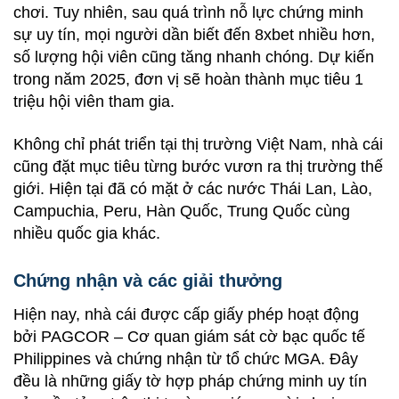
chơi. Tuy nhiên, sau quá trình nỗ lực chứng minh
sự uy tín, mọi người dần biết đến 8xbet nhiều hơn,
số lượng hội viên cũng tăng nhanh chóng. Dự kiến
trong năm 2025, đơn vị sẽ hoàn thành mục tiêu 1
triệu hội viên tham gia.
Không chỉ phát triển tại thị trường Việt Nam, nhà cái
cũng đặt mục tiêu từng bước vươn ra thị trường thế
giới. Hiện tại đã có mặt ở các nước Thái Lan, Lào,
Campuchia, Peru, Hàn Quốc, Trung Quốc cùng
nhiều quốc gia khác.
Chứng nhận và các giải thưởng
Hiện nay, nhà cái được cấp giấy phép hoạt động
bởi PAGCOR – Cơ quan giám sát cờ bạc quốc tế
Philippines và chứng nhận từ tổ chức MGA. Đây
đều là những giấy tờ hợp pháp chứng minh uy tín