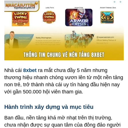
Nhà cái
8xbet
ra mắt chưa đầy 5 năm nhưng
thương hiệu nhanh chóng vươn lên từ một nền tảng
non trẻ, trở thành nhà cái uy tín hàng đầu hiện nay
với gần 500.000 hội viên tham gia.
Hành trình xây dựng và mục tiêu
Ban đầu, nền tảng khá mờ nhạt trên thị trường,
chưa nhận được sự quan tâm của đông đảo người