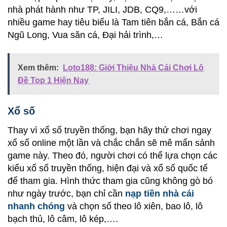
nhà phát hành như TP, JILI, JDB, CQ9,……với
nhiều game hay tiêu biểu là Tam tiên bắn cá, Bắn cá
Ngũ Long, Vua săn cá, Đại hải trình,…
Xem thêm:
Loto188: Giới Thiệu Nhà Cái Chơi Lô
Đề Top 1 Hiện Nay
Xổ số
Thay vì xổ số truyền thống, bạn hãy thử chơi ngay
xổ số online một lần và chắc chắn sẽ mê mẩn sảnh
game này. Theo đó, người chơi có thể lựa chọn các
kiểu xổ số truyền thống, hiện đại và xổ số quốc tế
để tham gia. Hình thức tham gia cũng không gò bó
như ngày trước, bạn chỉ cần
nạp tiền nhà cái
nhanh chóng
và chọn số theo lô xiên, bao lô, lô
bạch thủ, lô câm, lô kép,….