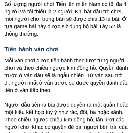
Số lượng người chơi Tiến lên miền Nam có tối đa 4
người và tối thiểu là 2 người. Khi bắt đầu trò chơi,
mỗi người chơi trong bàn sẽ được chia 13 lá bài. Ở
tựa game bài này được sử dụng bộ bài Tây 52 lá
thông thường.
Tiến hành ván chơi
Mỗi ván chơi được tiến hành theo lượt từng người
chơi và theo chiều ngược kim đồng hồ. Quyền đánh
trước ở ván đầu sẽ là ngẫu nhiên. Từ ván sau trở
đi, người nhất ở ván trước sẽ được quyền đánh đầu
tiên ở ván tiếp theo.
Người đầu tiên ra bài được quyền ra một quân hoặc
một kiểu kết hợp tùy ý như rác, đôi, ba hoặc sảnh.
Theo chiều ngược chiều kim đồng hồ, lần lượt các
người chơi khác có quyền đè bài người bên trái của