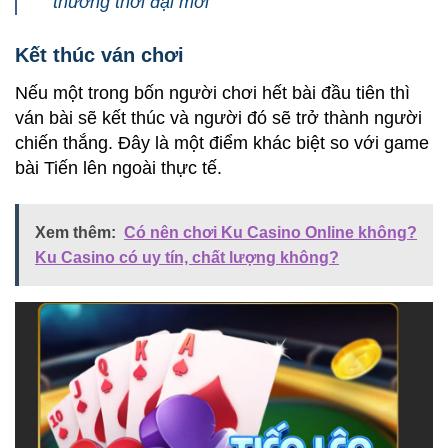
thưởng thời đại mới
Kết thúc ván chơi
Nếu một trong bốn người chơi hết bài đầu tiên thì
ván bài sẽ kết thúc và người đó sẽ trở thành người
chiến thắng. Đây là một điểm khác biệt so với game
bài Tiến lên ngoài thực tế.
Xem thêm:
Có nên chơi Ku Casino Online không?
Ku Casino có uy tín, chất lượng không?