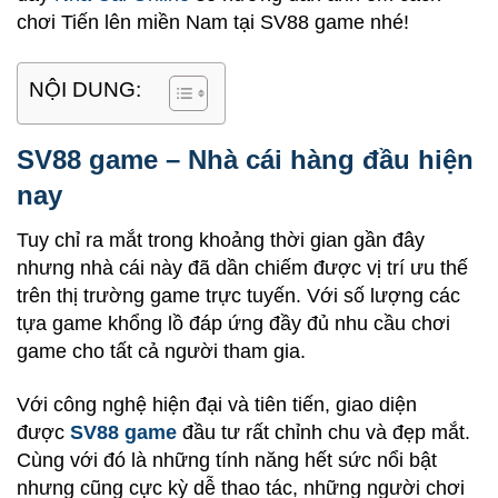
chơi Tiến lên miền Nam tại
SV88 game
nhé!
NỘI DUNG:
SV88 game – Nhà cái hàng đầu hiện
nay
Tuy chỉ ra mắt trong khoảng thời gian gần đây
nhưng nhà cái này đã dần chiếm được vị trí ưu thế
trên thị trường game trực tuyến. Với số lượng các
tựa game khổng lồ đáp ứng đầy đủ nhu cầu chơi
game cho tất cả người tham gia.
Với công nghệ hiện đại và tiên tiến, giao diện
được
SV88 game
đầu tư rất chỉnh chu và đẹp mắt.
Cùng với đó là những tính năng hết sức nổi bật
nhưng cũng cực kỳ dễ thao tác, những người chơi