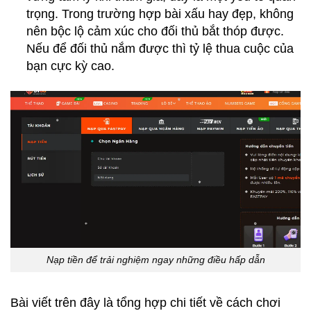
trọng. Trong trường hợp bài xấu hay đẹp, không
nên bộc lộ cảm xúc cho đối thủ bắt thóp được.
Nếu để đối thủ nắm được thì tỷ lệ thua cuộc của
bạn cực kỳ cao.
Nạp tiền để trải nghiệm ngay những điều hấp dẫn
Bài viết trên đây là tổng hợp chi tiết về cách chơi