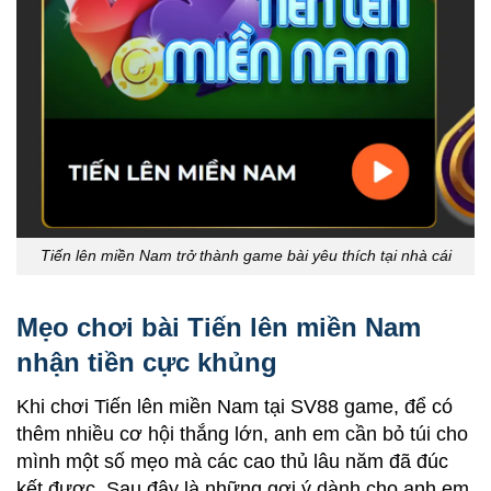
Tiến lên miền Nam trở thành game bài yêu thích tại nhà cái
Mẹo chơi bài Tiến lên miền Nam
nhận tiền cực khủng
Khi chơi Tiến lên miền Nam tại
SV88 game
, để có
thêm nhiều cơ hội thắng lớn, anh em cần bỏ túi cho
mình một số mẹo mà các cao thủ lâu năm đã đúc
kết được. Sau đây là những gợi ý dành cho anh em