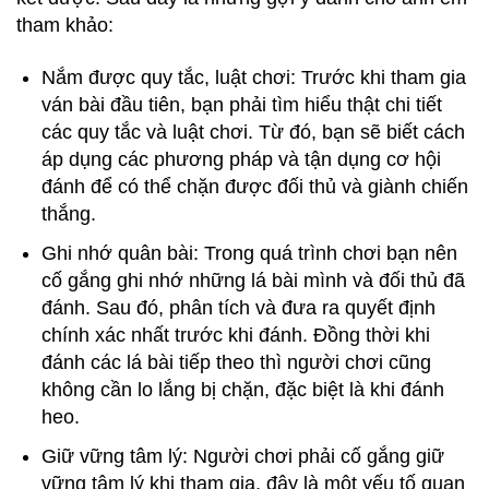
tham khảo:
Nắm được quy tắc, luật chơi:
Trước khi tham gia
ván bài đầu tiên, bạn phải tìm hiểu thật chi tiết
các quy tắc và luật chơi. Từ đó, bạn sẽ biết cách
áp dụng các phương pháp và tận dụng cơ hội
đánh để có thể chặn được đối thủ và giành chiến
thắng.
Ghi nhớ quân bài:
Trong quá trình chơi bạn nên
cố gắng ghi nhớ những lá bài mình và đối thủ đã
đánh. Sau đó, phân tích và đưa ra quyết định
chính xác nhất trước khi đánh.
Đồng thời khi
đánh các lá bài tiếp theo thì người chơi cũng
không cần lo lắng bị chặn, đặc biệt là khi đánh
heo.
Giữ vững tâm lý: Người chơi
phải cố gắng giữ
vững tâm lý khi tham gia, đây là một yếu tố quan