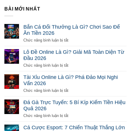
BÀI MỚI NHẤT
Bắn Cá Đổi Thưởng Là Gì? Chơi Sao Để
Ăn Tiền 2026
ở
Chức năng bình luận bị tắt
Bắn
Cá
Lô Đề Online Là Gì? Giải Mã Toàn Diện Từ
Đổi
Đầu 2026
Thưởng
Là
ở
Chức năng bình luận bị tắt
Gì?
Lô
Chơi
Đề
Tài Xỉu Online Là Gì? Phá Đảo Mọi Nghi
Sao
Online
Vấn 2026
Để
Là
Ăn
Gì?
ở
Chức năng bình luận bị tắt
Tiền
Giải
Tài
2026
Mã
Xỉu
Đá Gà Trực Tuyến: 5 Bí Kíp Kiếm Tiền Hiệu
Toàn
Online
Quả 2026
Diện
Là
Từ
Gì?
ở
Chức năng bình luận bị tắt
Đầu
Phá
Đá
2026
Đảo
Gà
Cá Cược Esport: 7 Chiến Thuật Thắng Lớn
Mọi
Trực