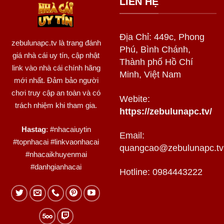
LIÊN HỆ
Địa Chỉ: 449c, Phong
zebulunapc.tv
là trang đánh
Phú, Bình Chánh,
giá nhà cái uy tín, cập nhật
Thành phố Hồ Chí
link vào nhà cái chính hãng
Minh, Việt Nam
mới nhất. Đảm bảo người
chơi truy cập an toàn và có
Webite:
trách nhiệm khi tham gia.
https://zebulunapc.tv/
Hastag
: #nhacaiuytin
Email:
#topnhacai #linkvaonhacai
quangcao@zebulunapc.tv
#nhacaikhuyenmai
#danhgianhacai
Hotline: 0984443222