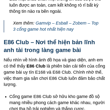
luôn được an toàn, cam kết không rò rỉ bất kỳ
thông tin nào ra bên ngoài.
Xem thêm:
Gamvip – Esball – Zobem – Top
3 cổng game hot nhất hiện nay
E86 Club – Nơi thể hiện bản lĩnh
anh tài trong làng game bài
Nếu nhìn về hình ảnh đồ họa và giao diện, anh em
có thể thấy
E86 Club
là phiên bản cải tiến của cổng
game bài uy tín E168 và E68 Club. Chính nhờ thế,
việc tham gia sân chơi E86 Club luôn đảm bảo chất
lượng.
Cổng game E86 Club sở hữu kho game đồ sộ
mang nhiều phong cách game khác nhau, người
chơi tha hồ trải nghiệm và thắng cược.