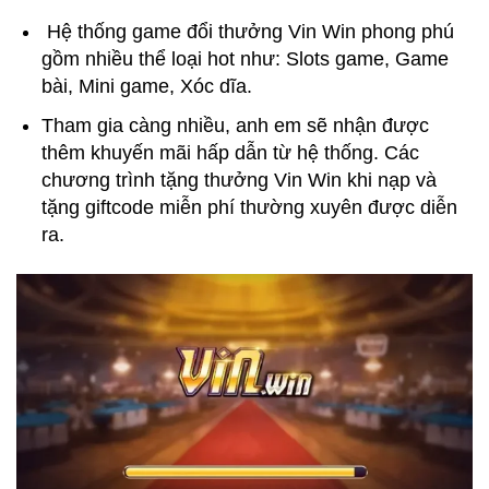
Hệ thống game đổi thưởng Vin Win phong phú
gồm nhiều thể loại hot như: Slots game, Game
bài, Mini game, Xóc dĩa.
Tham gia càng nhiều, anh em sẽ nhận được
thêm khuyến mãi hấp dẫn từ hệ thống. Các
chương trình tặng thưởng Vin Win khi nạp và
tặng giftcode miễn phí thường xuyên được diễn
ra.