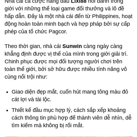
Nhà cái cá cược hàng đầu
Lixi88
nổi danh trong
giới với những thể loại game đổi thưởng và lô đề
hấp dẫn. Đây là một nhà cái đến từ Philippines, hoạt
động hoàn toàn minh bạch và hợp pháp bởi sự cấp
phép của tổ chức Pagcor.
Theo thời gian, nhà cái
Sunwin
càng ngày càng
khẳng định được vị thế của mình trong giới giải trí.
Chinh phục được mọi đối tượng người chơi trên
toàn thế giới, bởi sở hữu được nhiều tính năng vô
cùng nổi trội như:
Giao diện đẹp mắt, cuốn hút mang tông màu đỏ
cát lợi và tài lộc.
Thiết kế đầu mục hợp lý, cách sắp xếp khoảng
cách thông tin phù hợp để thành viên dễ nhìn, dễ
tìm kiếm mà không bị rối mắt.