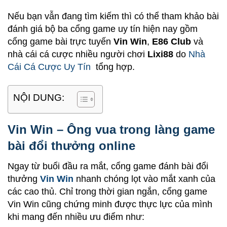
Nếu bạn vẫn đang tìm kiếm thì có thể tham khảo bài
đánh giá bộ ba cổng game uy tín hiện nay gồm
cổng game bài trực tuyến
Vin Win
,
E86 Club
và
nhà cái cá cược nhiều người chơi
Lixi88
do
Nhà
Cái Cá Cược Uy Tín
tổng hợp
.
NỘI DUNG:
Vin Win – Ông vua trong làng game
bài đổi thưởng online
Ngay từ buổi đầu ra mắt, cổng game đánh bài đổi
thưởng
Vin Win
nhanh chóng lọt vào mắt xanh của
các cao thủ. Chỉ trong thời gian ngắn, cổng game
Vin Win cũng chứng minh được thực lực của mình
khi mang đến nhiều ưu điểm như: