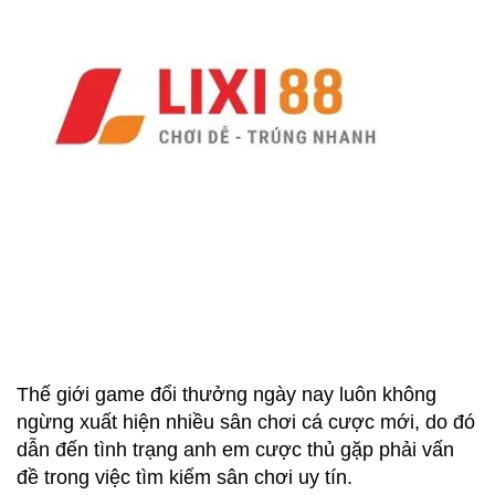
Thế giới game đổi thưởng ngày nay luôn không
ngừng xuất hiện nhiều sân chơi cá cược mới, do đó
dẫn đến tình trạng anh em cược thủ gặp phải vấn
đề trong việc tìm kiếm sân chơi uy tín.