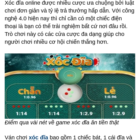
Xóc đĩa online được nhiều cược ưa chuộng bởi luật
chơi đơn giản và tỷ lệ trả thưởng hấp dẫn. Với công
nghệ 4.0 hiện nay thì chỉ cần có một chiếc điện
thoại là bạn có thể trải nghiệm bất cứ nơi đâu rồi.
Trò chơi này có các cửa cược đa dạng giúp cho
người chơi nhiều cơ hội chiến thắng hơn.
Điểm qua vài nét về game xóc đĩa ăn tiền thật
Ván chơi
xóc đĩa
bao gồm 1 chiếc bát, 1 cái đĩa và