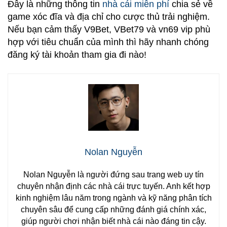
Đây là những thông tin
nhà cái miễn phí
chia sẻ về
game xóc đĩa và địa chỉ cho cược thủ trải nghiệm.
Nếu bạn cảm thấy V9Bet, VBet79 và vn69 vip phù
hợp với tiêu chuẩn của mình thì hãy nhanh chóng
đăng ký tài khoản tham gia đi nào!
Nolan Nguyễn
Nolan Nguyễn là người đứng sau trang web uy tín
chuyên nhận định các nhà cái trực tuyến. Anh kết hợp
kinh nghiệm lâu năm trong ngành và kỹ năng phân tích
chuyên sâu để cung cấp những đánh giá chính xác,
giúp người chơi nhận biết nhà cái nào đáng tin cậy.