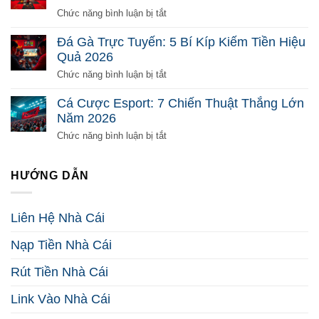
Ăn
Gì?
ở
Chức năng bình luận bị tắt
Tiền
Giải
Tài
2026
Mã
Xỉu
Đá Gà Trực Tuyến: 5 Bí Kíp Kiếm Tiền Hiệu
Toàn
Online
Quả 2026
Diện
Là
Từ
Gì?
ở
Chức năng bình luận bị tắt
Đầu
Phá
Đá
2026
Đảo
Gà
Cá Cược Esport: 7 Chiến Thuật Thắng Lớn
Mọi
Trực
Năm 2026
Nghi
Tuyến:
Vấn
5
ở
Chức năng bình luận bị tắt
2026
Bí
Cá
Kíp
Cược
Kiếm
Esport:
HƯỚNG DẪN
Tiền
7
Hiệu
Chiến
Quả
Thuật
Liên Hệ Nhà Cái
2026
Thắng
Lớn
Nạp Tiền Nhà Cái
Năm
2026
Rút Tiền Nhà Cái
Link Vào Nhà Cái