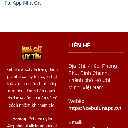
Tải App Nhà Cái
LIÊN HỆ
Địa Chỉ: 449c, Phong
zebulunapc.tv
là trang đánh
Phú, Bình Chánh,
giá nhà cái uy tín, cập nhật
Thành phố Hồ Chí
link vào nhà cái chính hãng
Minh, Việt Nam
mới nhất. Đảm bảo người
chơi truy cập an toàn và có
Webite:
trách nhiệm khi tham gia.
https://zebulunapc.tv/
Hastag
: #nhacaiuytin
Email:
#topnhacai #linkvaonhacai