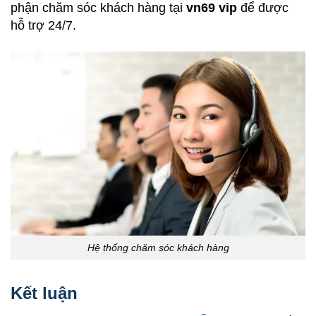
phận chăm sóc khách hàng tại
vn69 vip
để được
hỗ trợ 24/7.
Hệ thống chăm sóc khách hàng
Kết luận