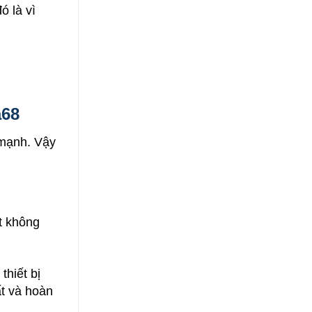
 là vì
a68
 mạnh. Vậy
t không
thiết bị
t và hoàn