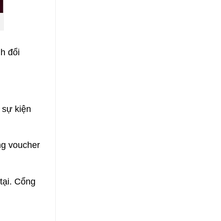
h đổi
 sự kiện
ng voucher
tại. Cổng