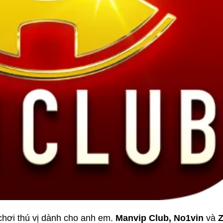
chơi thú vị dành cho anh em.
Manvip Club, No1vin
và