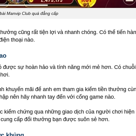
ài Manvip Club quá đẳng cấp
hưởng cũng rất tiện lợi và nhanh chóng. Có thể tiến hàn
điện thoại nào.
cao
ó được sự hoàn hảo và tính năng mới mẻ hơn. Có chuỗi
chơi.
ình khuyến mãi để anh em tham gia kiếm tiền thưởng cù
thập nên hãy nhanh tay đến với cổng game nào.
ợc kiểm chứng qua những giao dịch của người chơi hiện 
ể cung cấp đổi thưởng bạn được suôn sẻ hơn.
ực khủng