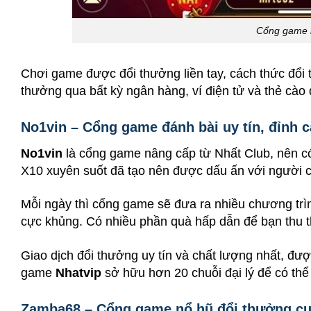
Cổng game b
Chơi game được đổi thưởng liền tay, cách thức đổi t
thưởng qua bất kỳ ngân hàng, ví điện tử và thẻ cào 
No1vin – Cổng game đánh bài uy tín, đỉnh 
No1vin
là cổng game nâng cấp từ Nhất Club, nên c
X10 xuyên suốt đã tạo nên được dấu ấn với người 
Mỗi ngày thì cổng game sẽ đưa ra nhiều chương tr
cực khủng. Có nhiều phần quà hấp dẫn để bạn thu 
Giao dịch đổi thưởng uy tín và chất lượng nhất, đư
game
Nhatvip
sở hữu hơn 20 chuỗi đại lý để có th
Zamba68 – Cổng game nổ hũ đổi thưởng c