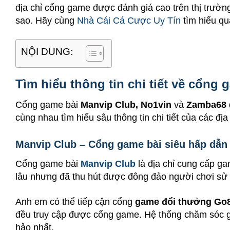
địa chỉ cổng game được đánh giá cao trên thị trườn
sao. Hãy cùng
Nhà Cái Cá Cược Uy Tín
tìm hiểu qu
NỘI DUNG:
Tìm hiểu thông tin chi tiết về cổng
Cổng game bài
Manvip Club, No1vin
và
Zamba68
cùng nhau tìm hiểu sâu thông tin chi tiết của các địa
Manvip Club – Cổng game bài siêu hấp dẫn
Cổng game bài
Manvip Club
là địa chỉ cung cấp ga
lâu nhưng đã thu hút được đông đảo người chơi sử
Anh em có thể tiếp cận cổng
game đổi thưởng Go
đều truy cập được cổng game. Hệ thống chăm sóc ga
hảo nhất.