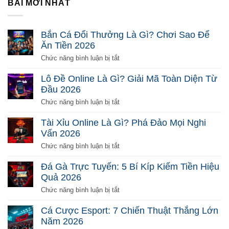
BÀI MỚI NHẤT
Bắn Cá Đổi Thưởng Là Gì? Chơi Sao Để
Ăn Tiền 2026
ở
Chức năng bình luận bị tắt
Bắn
Cá
Lô Đề Online Là Gì? Giải Mã Toàn Diện Từ
Đổi
Đầu 2026
Thưởng
Là
ở
Chức năng bình luận bị tắt
Gì?
Lô
Chơi
Đề
Tài Xỉu Online Là Gì? Phá Đảo Mọi Nghi
Sao
Online
Vấn 2026
Để
Là
Ăn
Gì?
ở
Chức năng bình luận bị tắt
Tiền
Giải
Tài
2026
Mã
Xỉu
Đá Gà Trực Tuyến: 5 Bí Kíp Kiếm Tiền Hiệu
Toàn
Online
Quả 2026
Diện
Là
Từ
Gì?
ở
Chức năng bình luận bị tắt
Đầu
Phá
Đá
2026
Đảo
Gà
Cá Cược Esport: 7 Chiến Thuật Thắng Lớn
Mọi
Trực
Năm 2026
Nghi
Tuyến: