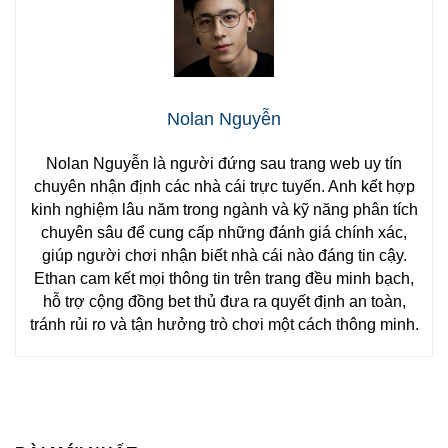
Nolan Nguyễn
Nolan Nguyễn là người đứng sau trang web uy tín
chuyên nhận định các nhà cái trực tuyến. Anh kết hợp
kinh nghiệm lâu năm trong ngành và kỹ năng phân tích
chuyên sâu để cung cấp những đánh giá chính xác,
giúp người chơi nhận biết nhà cái nào đáng tin cậy.
Ethan cam kết mọi thông tin trên trang đều minh bạch,
hỗ trợ cộng đồng bet thủ đưa ra quyết định an toàn,
tránh rủi ro và tận hưởng trò chơi một cách thông minh.