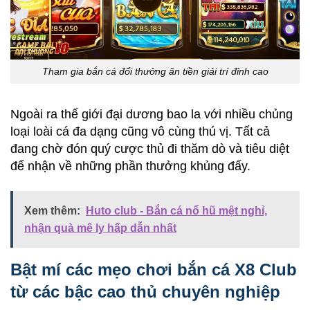
Tham gia bắn cá đổi thưởng ăn tiền giải trí đỉnh cao
Ngoài ra thế giới đại dương bao la với nhiều chủng
loại loài cá đa dạng cũng vô cùng thú vị. Tất cả
đang chờ đón quý cược thủ đi thăm dò và tiêu diệt
để nhận về những phần thưởng khủng đấy.
Xem thêm:
Huto club - Bắn cá nổ hũ mệt nghỉ,
nhận quà mê ly hấp dẫn nhất
Bật mí các mẹo chơi bắn cá X8 Club
từ các bậc cao thủ chuyên nghiệp