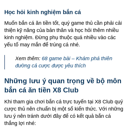
Học hỏi kinh nghiệm bắn cá
Muốn bắn cá ăn tiền tốt, quý game thủ cần phải cải
thiện kỹ năng của bản thân và học hỏi thêm nhiều
kinh nghiệm. Đừng phụ thuộc quá nhiều vào các
yếu tố may mắn để trúng cá nhé.
Xem thêm:
68 game bài – Khám phá thiên
đường cá cược được yêu thích
Những lưu ý quan trọng về bộ môn
bắn cá ăn tiền X8 Club
Khi tham gia chơi bắn cá trực tuyến tại
X8 Club
quý
cược thủ nên chuẩn bị một số kiến thức. Với những
lưu ý nên tránh dưới đây để có kết quả bắn cá
thắng lợi nhé: