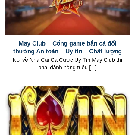
May Club – Cổng game bắn cá đổi
thưởng An toàn – Uy tín – Chất lượng
Nói về Nhà Cái Cá Cược Uy Tín May Club thì
phải dành hàng triệu [...]