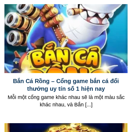
Bắn Cá Rồng – Cổng game bắn cá đổi
thưởng uy tín số 1 hiện nay
Mỗi một cổng game khác nhau sẽ là một màu sắc
khác nhau, và Bắn [...]