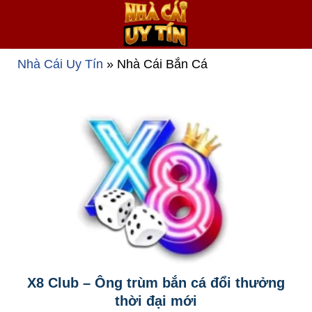
Bỏ
qua
nội
dung
Nhà Cái Uy Tín
»
Nhà Cái Bắn Cá
X8 Club – Ông trùm bắn cá đổi thưởng
thời đại mới