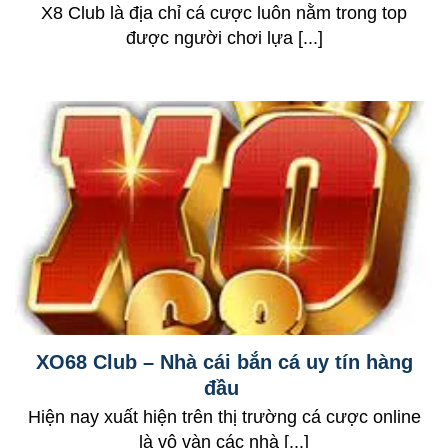
X8 Club là địa chỉ cá cược luôn nằm trong top
được người chơi lựa [...]
XO68 Club – Nhà cái bắn cá uy tín hàng
đầu
Hiện nay xuất hiện trên thị trường cá cược online
là vô vàn các nhà [...]