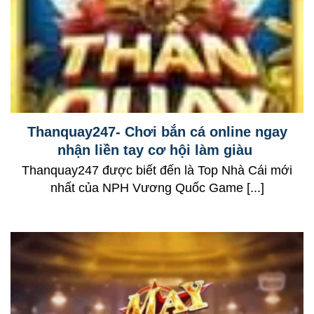
Thanquay247- Chơi bắn cá online ngay
nhận liền tay cơ hội làm giàu
Thanquay247 được biết đến là Top Nhà Cái mới
nhất của NPH Vương Quốc Game [...]