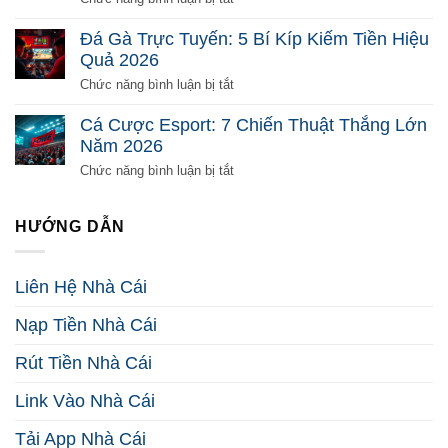
Tiền
Giải
Tài
2026
Mã
Xỉu
Đá Gà Trực Tuyến: 5 Bí Kíp Kiếm Tiền Hiệu
Toàn
Online
Quả 2026
Diện
Là
Từ
Gì?
ở
Chức năng bình luận bị tắt
Đầu
Phá
Đá
2026
Đảo
Gà
Cá Cược Esport: 7 Chiến Thuật Thắng Lớn
Mọi
Trực
Năm 2026
Nghi
Tuyến:
Vấn
5
ở
Chức năng bình luận bị tắt
2026
Bí
Cá
Kíp
Cược
Kiếm
Esport:
HƯỚNG DẪN
Tiền
7
Hiệu
Chiến
Quả
Thuật
Liên Hệ Nhà Cái
2026
Thắng
Lớn
Nạp Tiền Nhà Cái
Năm
2026
Rút Tiền Nhà Cái
Link Vào Nhà Cái
Tải App Nhà Cái