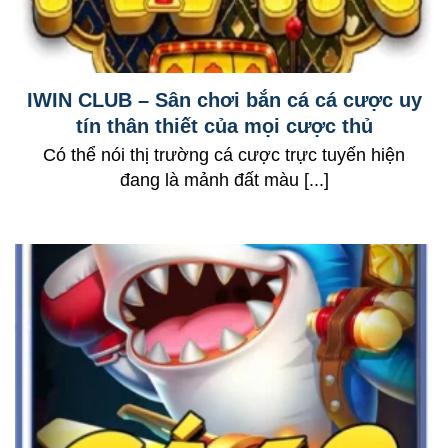
IWIN CLUB – Sân chơi bắn cá cá cược uy
tín thân thiết của mọi cược thủ
Có thể nói thị trường cá cược trực tuyến hiện
đang là mảnh đất màu [...]