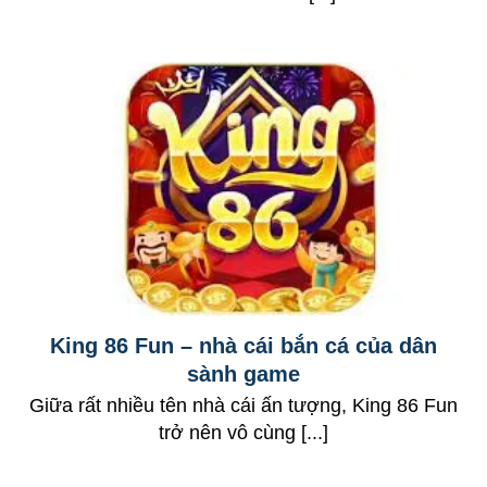
King 86 Fun – nhà cái bắn cá của dân
sành game
Giữa rất nhiều tên nhà cái ấn tượng, King 86 Fun
trở nên vô cùng [...]