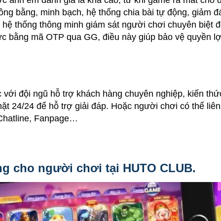
công bằng, minh bạch, hệ thống chia bài tự động, giảm đ
 hệ thống thông minh giám sát người chơi chuyên biệt đ
hực bằng mã OTP qua GG, điều này giúp bảo vệ quyền lợi
.
 với đội ngũ hỗ trợ khách hàng chuyên nghiệp, kiến ​​th
t 24/24 để hỗ trợ giải đáp. Hoặc người chơi có thể liên
 Chatline, Fanpage…
êng cho người chơi tại HUTO CLUB.