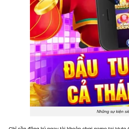
Những sự kiện siê