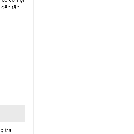
 có cơ hội
 đến tận
g trải