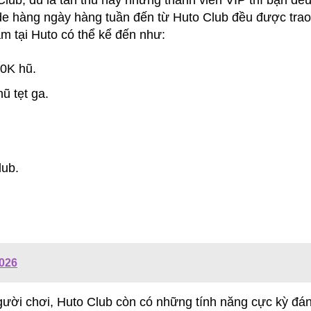
lub, dù là tân thủ hay những thành viên VIP thì bạn đều
ode hàng ngày hàng tuần đến từ Huto Club đều được trao
ẩm tại Huto có thể kể đến như:
0K hũ.
ũ tẹt ga.
lub.
026
ười chơi, Huto Club còn có những tính năng cực kỳ đán