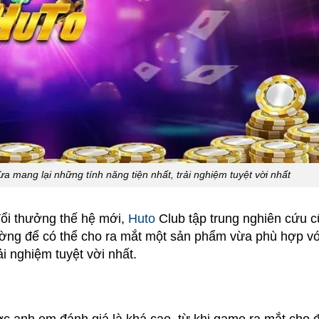
a mang lại những tính năng tiện nhất, trải nghiệm tuyệt vời nhất
ổi thưởng thế hệ mới,
Huto
Club tập trung nghiên cứu 
ường để có thể cho ra mắt một sản phẩm vừa phù hợp với
ải nghiệm tuyệt vời nhất.
ợc anh em đánh giá là khá cao, từ khi game ra mắt cho 