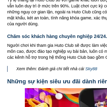
vẫn luôn duy trì ở mức trên 90%. Luật chơi cực kỳ 
những nguy cơ gian lận, ngoài ra Huto Club cũng có
mật khẩu, két an toàn, tính năng khóa game, xác t
của người dùng.
Chăm sóc khách hàng chuyên nghiệp 24/24
Người chơi khi tham gia Huto Club sẽ được làm việc
môn cao, được đào tạo nghiệp vụ bài bản, luôn có mặ
các kênh hỗ trợ trong hệ thống Huto Club bao gồm
Xem thêm: Đánh giá chi tiết nhà cái
Sky88
Những sự kiện siêu ưu đãi dành ri