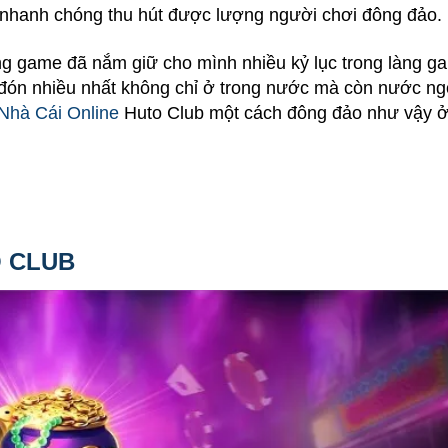
 nhanh chóng thu hút được lượng người chơi đông đảo.
ng game đã nắm giữ cho mình nhiều kỷ lục trong làng ga
 đón nhiều nhất không chỉ ở trong nước mà còn nước ng
Nhà Cái Online
Huto Club một cách đông đảo như vậy ở
O CLUB