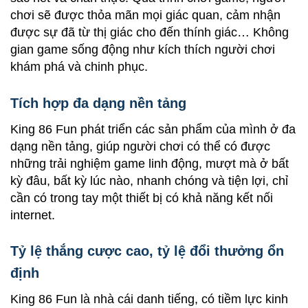
chơi sẽ được thỏa mãn mọi giác quan, cảm nhận
được sự đã từ thị giác cho đến thính giác… Không
gian game sống động như kích thích người chơi
khám phá và chinh phục.
Tích hợp đa dạng nền tảng
King 86 Fun phát triển các sản phẩm của mình ở đa
dạng nền tảng, giúp người chơi có thể có được
những trải nghiệm game linh động, mượt mà ở bất
kỳ đâu, bất kỳ lúc nào, nhanh chóng và tiện lợi, chỉ
cần có trong tay một thiết bị có khả năng kết nối
internet.
Tỷ lệ thắng cược cao, tỷ lệ đổi thưởng ổn
định
King 86 Fun là nhà cái danh tiếng, có tiềm lực kinh