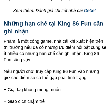
Xem thêm: Đánh giá chi tiết nhà cái
Debet
Những hạn chế tại King 86 Fun cần
ghi nhận
Phàm là một cổng game, nhà cái khi xuất hiện trên
thị trường nếu đã có những ưu điểm nổi bật cũng sẽ
ít nhiều có những hạn chế cần ghi nhận. King 86
Fun cũng vậy.
Nếu người chơi truy cập King 86 Fun vào những
giờ cao điểm sẽ có thể gặp phải tình trạng:
+ Giật lag không mong muốn
+ Giao dịch chậm trễ