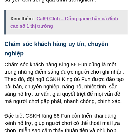
Xem thêm:
Ca69 Club – Cổng game bắn cá đỉnh
cao số 1 thị trường
Chăm sóc khách hàng uy tín, chuyên
nghiệp
Chăm sóc khách hàng King 86 Fun cũng là một
trong những điểm sáng được người chơi ghi nhận.
Theo đó, đội ngũ CSKH King 86 Fun được đào tạo
bài bản, chuyên nghiệp, năng nổ, nhiệt tình, sẵn
sàng hỗ trợ, tư vấn, giải quyết triệt để mọi vấn đề
mà người chơi gặp phải, nhanh chóng, chính xác.
Đặc biệt CSKH King 86 Fun còn triển khai dạng
kênh hỗ trợ, giúp người chơi có thể thoải mái lựa
chọn, miễn sao cảm thấy thuận tiện và phù hợp.