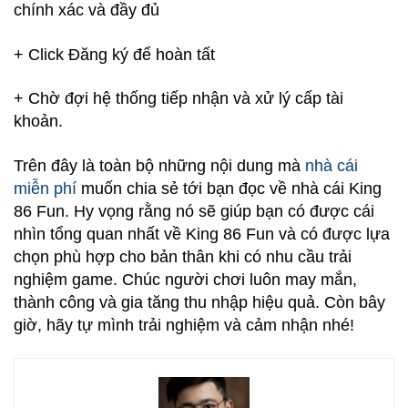
chính xác và đầy đủ
+ Click Đăng ký để hoàn tất
+ Chờ đợi hệ thống tiếp nhận và xử lý cấp tài
khoản.
Trên đây là toàn bộ những nội dung mà
nhà cái
miễn phí
muốn chia sẻ tới bạn đọc về nhà cái King
86 Fun. Hy vọng rằng nó sẽ giúp bạn có được cái
nhìn tổng quan nhất về King 86 Fun và có được lựa
chọn phù hợp cho bản thân khi có nhu cầu trải
nghiệm game. Chúc người chơi luôn may mắn,
thành công và gia tăng thu nhập hiệu quả. Còn bây
giờ, hãy tự mình trải nghiệm và cảm nhận nhé!