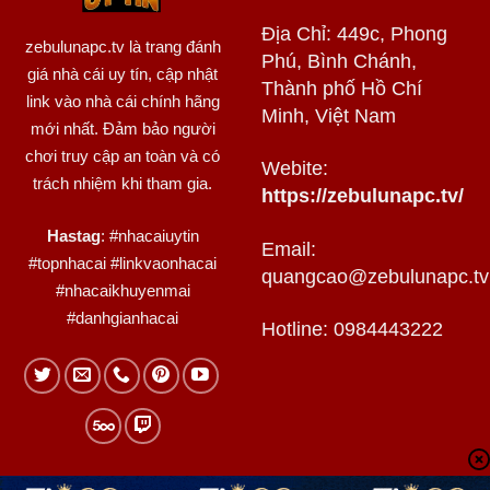
Địa Chỉ: 449c, Phong
zebulunapc.tv
là trang đánh
Phú, Bình Chánh,
giá nhà cái uy tín, cập nhật
Thành phố Hồ Chí
link vào nhà cái chính hãng
Minh, Việt Nam
mới nhất. Đảm bảo người
chơi truy cập an toàn và có
Webite:
trách nhiệm khi tham gia.
https://zebulunapc.tv/
Hastag
: #nhacaiuytin
Email:
#topnhacai #linkvaonhacai
quangcao@zebulunapc.tv
#nhacaikhuyenmai
#danhgianhacai
Hotline: 0984443222