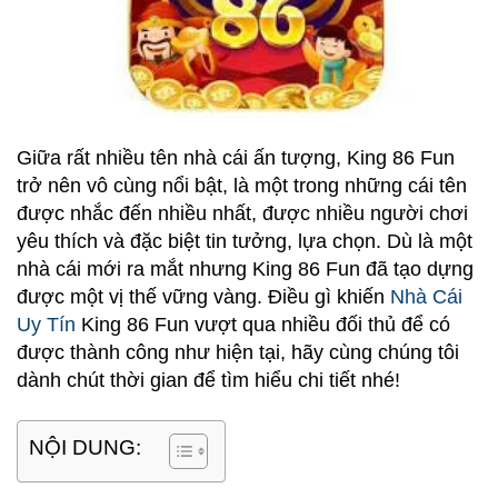
Giữa rất nhiều tên nhà cái ấn tượng, King 86 Fun
trở nên vô cùng nổi bật, là một trong những cái tên
được nhắc đến nhiều nhất, được nhiều người chơi
yêu thích và đặc biệt tin tưởng, lựa chọn. Dù là một
nhà cái mới ra mắt nhưng King 86 Fun đã tạo dựng
được một vị thế vững vàng. Điều gì khiến
Nhà Cái
Uy Tín
King 86 Fun vượt qua nhiều đối thủ để có
được thành công như hiện tại, hãy cùng chúng tôi
dành chút thời gian để tìm hiểu chi tiết nhé!
NỘI DUNG: