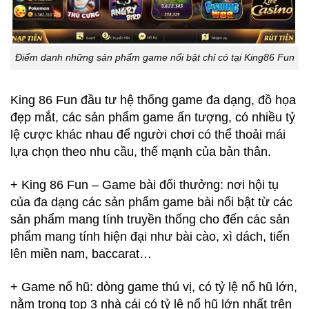
Điểm danh những sản phẩm game nổi bật chỉ có tại King86 Fun
King 86 Fun đầu tư hệ thống game đa dạng, đồ họa
đẹp mắt, các sản phẩm game ấn tượng, có nhiều tỷ
lệ cược khác nhau để người chơi có thể thoải mái
lựa chọn theo nhu cầu, thế mạnh của bản thân.
+ King 86 Fun – Game bài đổi thưởng: nơi hội tụ
của đa dạng các sản phẩm game bài nổi bật từ các
sản phẩm mang tính truyền thống cho đến các sản
phẩm mang tính hiện đại như bài cào, xì dách, tiến
lên miền nam, baccarat…
+ Game nổ hũ: dòng game thú vị, có tỷ lệ nổ hũ lớn,
nằm trong top 3 nhà cái có tỷ lệ nổ hũ lớn nhất trên