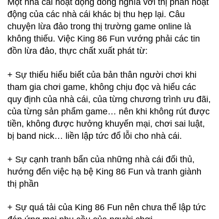
Một nhà cái hoạt động đồng nghĩa với thị phần hoạt
động của các nhà cái khác bị thu hẹp lại. Câu
chuyện lừa đảo trong thị trường game online là
không thiếu. Việc King 86 Fun vướng phải các tin
đồn lừa đảo, thực chất xuất phát từ:
+ Sự thiếu hiểu biết của bản thân người chơi khi
tham gia chơi game, không chịu đọc và hiểu các
quy định của nhà cái, của từng chương trình ưu đãi,
của từng sản phẩm game… nên khi không rút được
tiền, không được hưởng khuyến mại, chơi sai luật,
bị band nick… liền lập tức đổ lỗi cho nhà cái.
+ Sự cạnh tranh bẩn của những nhà cái đối thủ,
hướng đến việc hạ bệ King 86 Fun và tranh giành
thị phần
+ Sự quá tải của King 86 Fun nên chưa thể lập tức