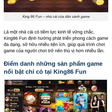
King 86 Fun – nhà cái của dân sành game
Là một nhà cái có tiềm lực kinh tế vững chắc,
King86 Fun định hướng phát triển phong cách game
đa dạng, sở hữu nhiều tiện ích, giúp quá trình chơi
game của người chơi trở nên thú vị hơn nhiều lần.
Điểm danh những sản phẩm game
nổi bật chỉ có tại King86 Fun