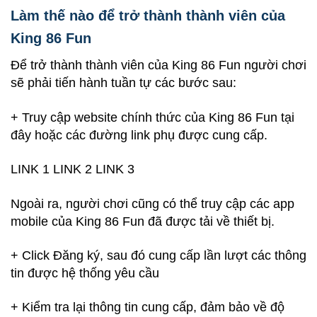
Làm thế nào để trở thành thành viên của
King 86 Fun
Để trở thành thành viên của King 86 Fun người chơi
sẽ phải tiến hành tuần tự các bước sau:
+ Truy cập website chính thức của King 86 Fun tại
đây hoặc các đường link phụ được cung cấp.
LINK 1
LINK 2
LINK 3
Ngoài ra, người chơi cũng có thể truy cập các app
mobile của King 86 Fun đã được tải về thiết bị.
+ Click Đăng ký, sau đó cung cấp lần lượt các thông
tin được hệ thống yêu cầu
+ Kiểm tra lại thông tin cung cấp, đảm bảo về độ