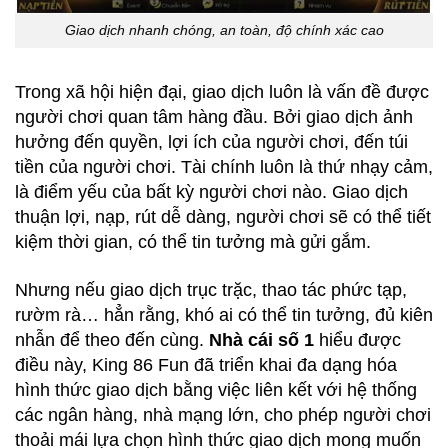
Giao dịch nhanh chóng, an toàn, độ chính xác cao
Trong xã hội hiện đại, giao dịch luôn là vấn đề được
người chơi quan tâm hàng đầu. Bởi giao dịch ảnh
hưởng đến quyền, lợi ích của người chơi, đến túi
tiền của người chơi. Tài chính luôn là thứ nhạy cảm,
là điểm yếu của bất kỳ người chơi nào. Giao dịch
thuận lợi, nạp, rút dễ dàng, người chơi sẽ có thể tiết
kiệm thời gian, có thể tin tưởng mà gửi gắm.
Nhưng nếu giao dịch trục trặc, thao tác phức tạp,
rườm rà… hẳn rằng, khó ai có thể tin tưởng, đủ kiên
nhẫn để theo đến cùng.
Nhà cái số 1
hiểu được
điều này, King 86 Fun đã triển khai đa dạng hóa
hình thức giao dịch bằng việc liên kết với hệ thống
các ngân hàng, nhà mạng lớn, cho phép người chơi
thoải mái lựa chọn hình thức giao dịch mong muốn