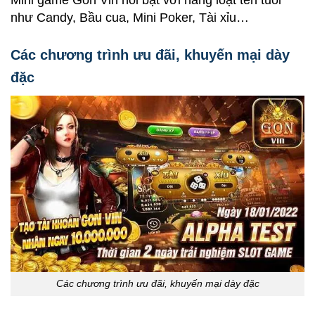
Mini game Gon Vin nổi bật với hàng loạt tên tuổi
như Candy, Bầu cua, Mini Poker, Tài xỉu…
Các chương trình ưu đãi, khuyến mại dày
đặc
Các chương trình ưu đãi, khuyến mại dày đặc