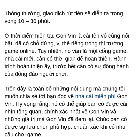
Thông thường, giao dịch rút tiền sẽ diễn ra trong
vòng 10 – 30 phút.
Ở thời điểm hiện tại, Gon Vin là cái tên vô cùng nổi
bật, đã có chỗ đứng, vị thế riêng trong thị trường
game online. Tuy nhiên, nó vẫn là một cổng game,
nhà cái mới, cần có thời gian để hoàn thiện. Hành
trình hoàn thiện ấy, trước hết cần có sự đồng hành
của đông đảo người chơi.
Trên đây là toàn bộ những nội dung mà chúng tôi
muốn chia sẻ tới bạn đọc về
nhà cái miễn phí
Gon
Vin. Hy vọng rằng, nó có thể giúp bạn có được cái
nhìn tổng quan, chính xác nhất về Gon Vin và
những giá trị mà Gon Vin đã đem lại. Chúc bạn có
được sự lựa chọn phù hợp, chuẩn xác khi có nhu
cầu chơi game.