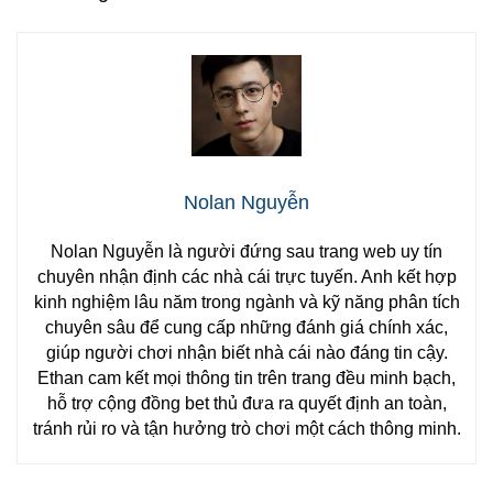
Nolan Nguyễn
Nolan Nguyễn là người đứng sau trang web uy tín
chuyên nhận định các nhà cái trực tuyến. Anh kết hợp
kinh nghiệm lâu năm trong ngành và kỹ năng phân tích
chuyên sâu để cung cấp những đánh giá chính xác,
giúp người chơi nhận biết nhà cái nào đáng tin cậy.
Ethan cam kết mọi thông tin trên trang đều minh bạch,
hỗ trợ cộng đồng bet thủ đưa ra quyết định an toàn,
tránh rủi ro và tận hưởng trò chơi một cách thông minh.