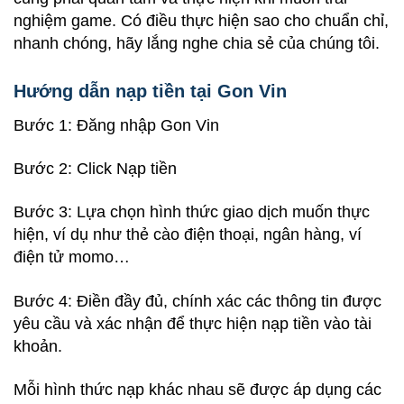
nghiệm game. Có điều thực hiện sao cho chuẩn chỉ,
nhanh chóng, hãy lắng nghe chia sẻ của chúng tôi.
Hướng dẫn nạp tiền tại Gon Vin
Bước 1: Đăng nhập Gon Vin
Bước 2: Click Nạp tiền
Bước 3: Lựa chọn hình thức giao dịch muốn thực
hiện, ví dụ như thẻ cào điện thoại, ngân hàng, ví
điện tử momo…
Bước 4: Điền đầy đủ, chính xác các thông tin được
yêu cầu và xác nhận để thực hiện nạp tiền vào tài
khoản.
Mỗi hình thức nạp khác nhau sẽ được áp dụng các