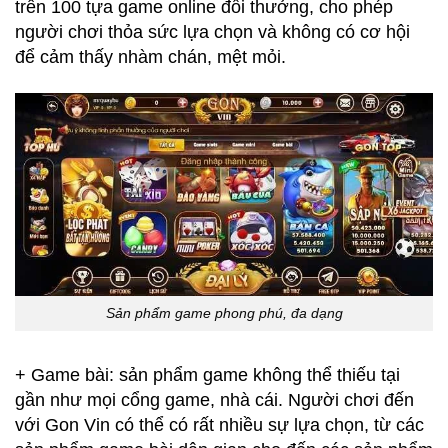
trên 100 tựa game online đổi thưởng, cho phép
người chơi thỏa sức lựa chọn và không có cơ hội
để cảm thấy nhàm chán, mệt mỏi.
Sản phẩm game phong phú, đa dạng
+ Game bài: sản phẩm game không thể thiếu tại
gần như mọi cổng game, nhà cái. Người chơi đến
với Gon Vin có thể có rất nhiều sự lựa chọn, từ các