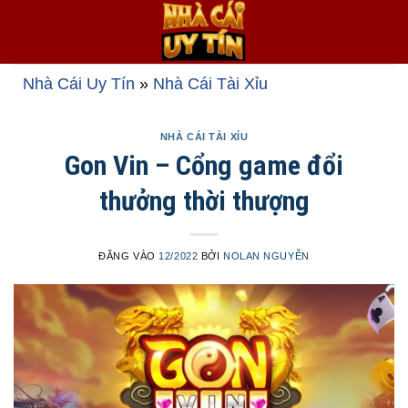
Bỏ
qua
nội
dung
Nhà Cái Uy Tín
»
Nhà Cái Tài Xỉu
NHÀ CÁI TÀI XỈU
Gon Vin – Cổng game đổi
thưởng thời thượng
ĐĂNG VÀO
12/2022
BỞI
NOLAN NGUYỄN