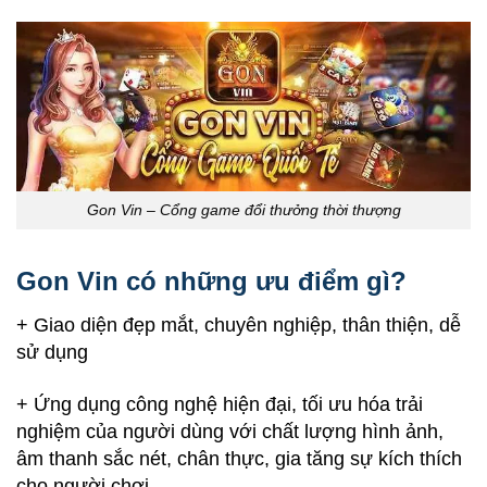
Gon Vin – Cổng game đổi thưởng thời thượng
Gon Vin có những ưu điểm gì?
+ Giao diện đẹp mắt, chuyên nghiệp, thân thiện, dễ
sử dụng
+ Ứng dụng công nghệ hiện đại, tối ưu hóa trải
nghiệm của người dùng với chất lượng hình ảnh,
âm thanh sắc nét, chân thực, gia tăng sự kích thích
cho người chơi.