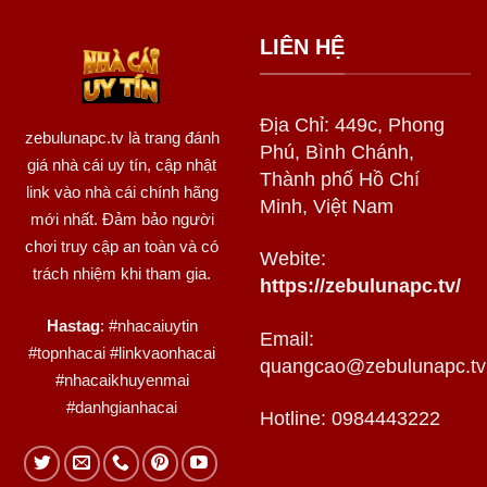
LIÊN HỆ
Địa Chỉ: 449c, Phong
zebulunapc.tv
là trang đánh
Phú, Bình Chánh,
giá nhà cái uy tín, cập nhật
Thành phố Hồ Chí
link vào nhà cái chính hãng
Minh, Việt Nam
mới nhất. Đảm bảo người
chơi truy cập an toàn và có
Webite:
trách nhiệm khi tham gia.
https://zebulunapc.tv/
Hastag
: #nhacaiuytin
Email:
#topnhacai #linkvaonhacai
quangcao@zebulunapc.tv
#nhacaikhuyenmai
#danhgianhacai
Hotline: 0984443222