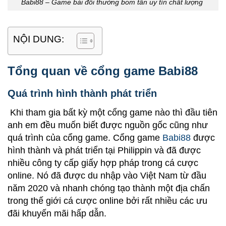
Babi88 – Game bài đổi thưởng bom tấn uy tín chất lượng
NỘI DUNG:
Tổng quan về cổng game Babi88
Quá trình hình thành phát triển
Khi tham gia bất kỳ một cổng game nào thì đầu tiên
anh em đều muốn biết được nguồn gốc cũng như
quá trình của cổng game. Cổng game
Babi88
được
hình thành và phát triển tại Philippin và đã được
nhiều công ty cấp giấy hợp pháp trong cá cược
online. Nó đã được du nhập vào Việt Nam từ đầu
năm 2020 và nhanh chóng tạo thành một địa chấn
trong thế giới cá cược online bởi rất nhiều các ưu
đãi khuyến mãi hấp dẫn.