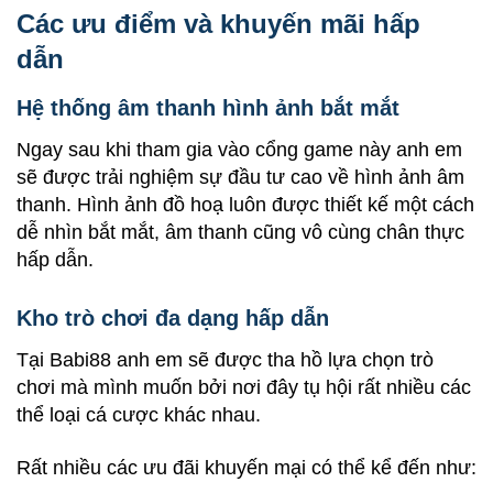
Các ưu điểm và khuyến mãi hấp
dẫn
Hệ thống âm thanh hình ảnh bắt mắt
Ngay sau khi tham gia vào cổng game này anh em
sẽ được trải nghiệm sự đầu tư cao về hình ảnh âm
thanh. Hình ảnh đồ hoạ luôn được thiết kế một cách
dễ nhìn bắt mắt, âm thanh cũng vô cùng chân thực
hấp dẫn.
Kho trò chơi đa dạng hấp dẫn
Tại Babi88 anh em sẽ được tha hồ lựa chọn trò
chơi mà mình muốn bởi nơi đây tụ hội rất nhiều các
thể loại cá cược khác nhau.
Rất nhiều các ưu đãi khuyến mại có thể kể đến như: