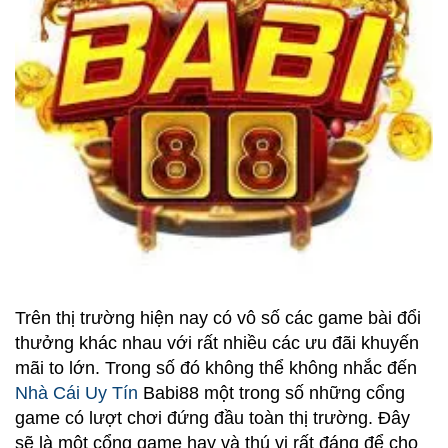
Trên thị trường hiện nay có vô số các game bài đổi
thưởng khác nhau với rất nhiều các ưu đãi khuyến
mãi to lớn. Trong số đó không thể không nhắc đến
Nhà Cái Uy Tín
Babi88 một trong số những cổng
game có lượt chơi đứng đầu toàn thị trường.
Đây
sẽ là một cổng game hay và thú vị rất đáng để cho