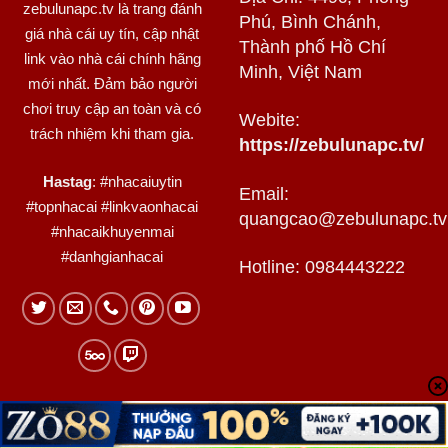
zebulunapc.tv
là trang đánh
Phú, Bình Chánh,
giá nhà cái uy tín, cập nhật
Thành phố Hồ Chí
link vào nhà cái chính hãng
Minh, Việt Nam
mới nhất. Đảm bảo người
chơi truy cập an toàn và có
Webite:
trách nhiệm khi tham gia.
https://zebulunapc.tv/
Hastag
: #nhacaiuytin
Email:
#topnhacai #linkvaonhacai
quangcao@zebulunapc.tv
#nhacaikhuyenmai
#danhgianhacai
Hotline: 0984443222