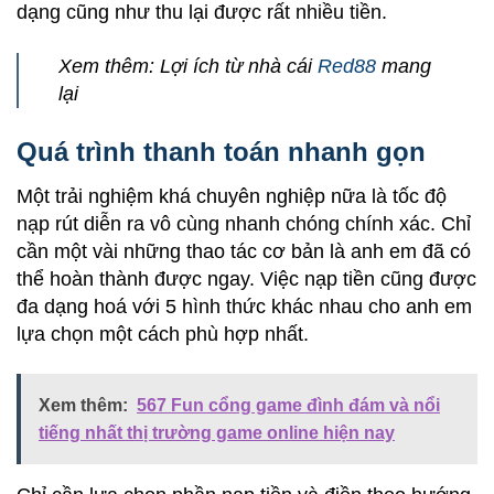
dạng cũng như thu lại được rất nhiều tiền.
Xem thêm: Lợi ích từ nhà cái
Red88
mang
lại
Quá trình thanh toán nhanh gọn
Một trải nghiệm khá chuyên nghiệp nữa là tốc độ
nạp rút diễn ra vô cùng nhanh chóng chính xác. Chỉ
cần một vài những thao tác cơ bản là anh em đã có
thể hoàn thành được ngay. Việc nạp tiền cũng được
đa dạng hoá với 5 hình thức khác nhau cho anh em
lựa chọn một cách phù hợp nhất.
Xem thêm:
567 Fun cổng game đình đám và nổi
tiếng nhất thị trường game online hiện nay