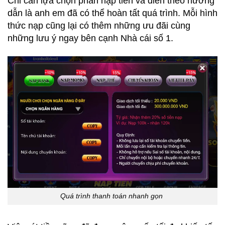
Chỉ cần lựa chọn phần nạp tiền và điền theo hướng
dẫn là anh em đã có thể hoàn tất quá trình. Mỗi hình
thức nạp cũng lại có thêm những ưu đãi cùng
những lưu ý ngay bên cạnh Nhà cái số 1.
Quá trình thanh toán nhanh gọn