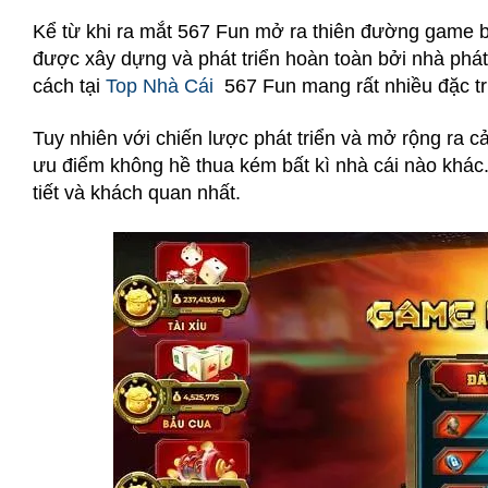
Kể từ khi ra mắt 567 Fun mở ra thiên đường game b
được xây dựng và phát triển hoàn toàn bởi nhà phá
cách tại
Top Nhà Cái
567 Fun mang rất nhiều đặc tr
Tuy nhiên với chiến lược phát triển và mở rộng ra c
ưu điểm không hề thua kém bất kì nhà cái nào khác.
tiết và khách quan nhất.