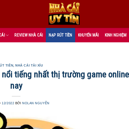
CÁI
REVIEW NHÀ CÁI
NẠP RÚT TIỀN
KHUYẾN MÃI
KINH NGHIỆM
ÚT TIỀN
,
NHÀ CÁI TÀI XỈU
ổi tiếng nhất thị trường game online
nay
O
12/2022
BỞI
NOLAN NGUYỄN