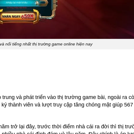
 nổi tiếng nhất thị trường game online hiện nay
trung và phát triển vào thị trường game bài, ngoài ra còn
 ký thành viên và lượt truy cập tăng chóng mặt giúp 567
năm trở lại đây, trước thời điểm nhà cái ra đời thì thị t