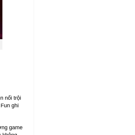
 nổi trội
 Fun ghi
rường game