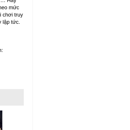
ng… Hay
theo mức
 chơi truy
 lập tức.
h: