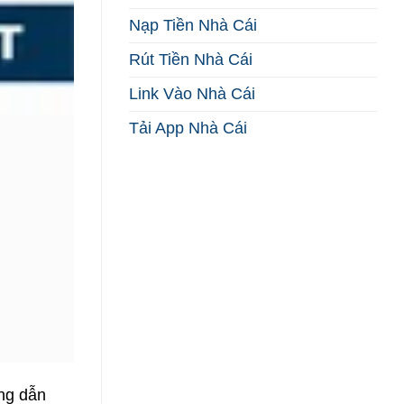
Lớn
Nạp Tiền Nhà Cái
Năm
2026
Rút Tiền Nhà Cái
Link Vào Nhà Cái
Tải App Nhà Cái
ng dẫn