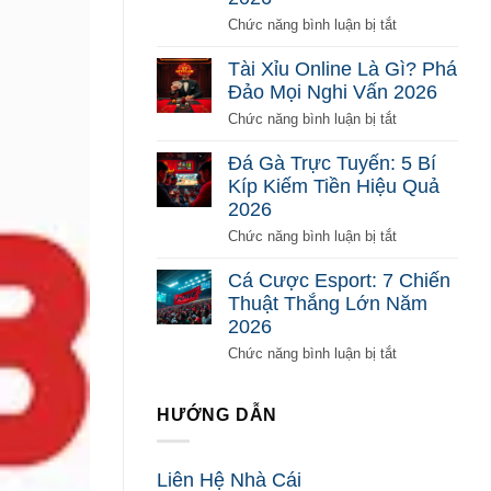
Gì?
ở
Chức năng bình luận bị tắt
Chơi
Lô
Sao
Đề
Tài Xỉu Online Là Gì? Phá
Để
Online
Đảo Mọi Nghi Vấn 2026
Ăn
Là
Tiền
Gì?
ở
Chức năng bình luận bị tắt
2026
Giải
Tài
Mã
Xỉu
Đá Gà Trực Tuyến: 5 Bí
Toàn
Online
Kíp Kiếm Tiền Hiệu Quả
Diện
Là
2026
Từ
Gì?
Đầu
Phá
ở
Chức năng bình luận bị tắt
2026
Đảo
Đá
Mọi
Gà
Cá Cược Esport: 7 Chiến
Nghi
Trực
Thuật Thắng Lớn Năm
Vấn
Tuyến:
2026
2026
5
Bí
ở
Chức năng bình luận bị tắt
Kíp
Cá
Kiếm
Cược
Tiền
Esport:
HƯỚNG DẪN
Hiệu
7
Quả
Chiến
2026
Thuật
Liên Hệ Nhà Cái
Thắng