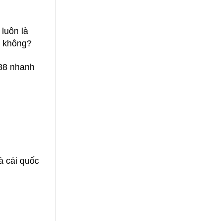
 luôn là
ạp không?
n88
nhanh
à cái quốc