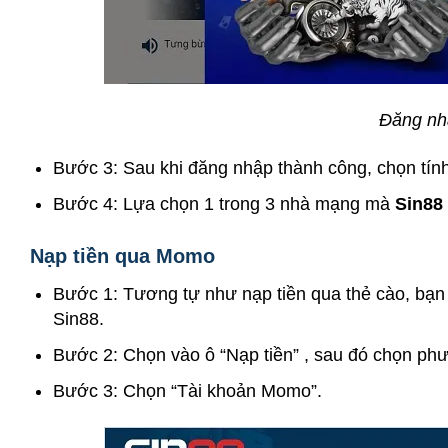
Đăng nhậ
Bước 3: Sau khi đăng nhập thành công, chọn tính
Bước 4: Lựa chọn 1 trong 3 nhà mạng mà
Sin88
Nạp tiền qua Momo
Bước 1: Tương tự như nạp tiền qua thẻ cào, bạn 
Sin88.
Bước 2: Chọn vào ô “Nạp tiền” , sau đó chọn phư
Bước 3: Chọn “Tài khoản Momo”.