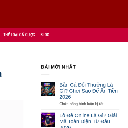
THỂ LOẠI CÁ CƯỢC
BLOG
BÀI MỚI NHẤT
a
Bắn Cá Đổi Thưởng Là
Gì? Chơi Sao Để Ăn Tiền
2026
ở
Chức năng bình luận bị tắt
Bắn
Cá
Lô Đề Online Là Gì? Giải
Đổi
Mã Toàn Diện Từ Đầu
Thưởng
2026
Là