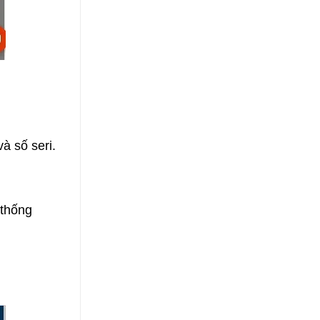
à số seri.
 thống