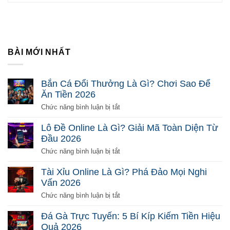
BÀI MỚI NHẤT
Bắn Cá Đổi Thưởng Là Gì? Chơi Sao Để
Ăn Tiền 2026
ở
Chức năng bình luận bị tắt
Bắn
Cá
Lô Đề Online Là Gì? Giải Mã Toàn Diện Từ
Đổi
Đầu 2026
Thưởng
Là
ở
Chức năng bình luận bị tắt
Gì?
Lô
Chơi
Đề
Tài Xỉu Online Là Gì? Phá Đảo Mọi Nghi
Sao
Online
Vấn 2026
Để
Là
Ăn
Gì?
ở
Chức năng bình luận bị tắt
Tiền
Giải
Tài
2026
Mã
Xỉu
Đá Gà Trực Tuyến: 5 Bí Kíp Kiếm Tiền Hiệu
Toàn
Online
Quả 2026
Diện