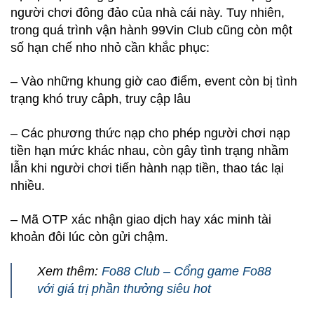
người chơi đông đảo của nhà cái này. Tuy nhiên,
trong quá trình vận hành 99Vin Club cũng còn một
số hạn chế nho nhỏ cần khắc phục:
– Vào những khung giờ cao điểm, event còn bị tình
trạng khó truy câph, truy cập lâu
– Các phương thức nạp cho phép người chơi nạp
tiền hạn mức khác nhau, còn gây tình trạng nhầm
lẫn khi người chơi tiến hành nạp tiền, thao tác lại
nhiều.
– Mã OTP xác nhận giao dịch hay xác minh tài
khoản đôi lúc còn gửi chậm.
Xem thêm:
Fo88 Club – Cổng game Fo88
với giá trị phần thưởng siêu hot