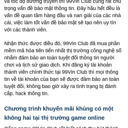
và tốc độ đường truyền thì 99Vin Club cũng rất chú
trọng vấn đề bảo mật thông tin. Đây hầu hết đều là
vấn đề quan tâm hàng đầu và nan giải của các nhà
cái, việc làm tốt vấn đề bảo mật sẽ tạo nên uy tín
với các thành viên.
Nhận thức được điều đó, 99Vin Club đã mua phần
mềm mã hóa tiên tiến nhất thị trường công nghệ số
nhằm đảm bảo an toàn tuyệt đối thông tin người
chơi và lịch sử giao dịch. Khi đăng ký tài khoản
thành viên chính thức tại 99Vin Club thì mọi thông
tin về tài khoản của bạn sẽ được đảm bảo an toàn
tuyệt đối, không bao giờ xảy ra tình trạng bị đánh
cắp, hack thông tin.
Chương trình khuyến mãi khủng có một
không hai tại thị trường game online