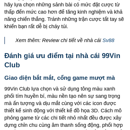
hãy lựa chọn những sảnh bài có mức đặt cược từ
thấp đến mức cao hơn để tăng kinh nghiệm và khả
năng chiến thắng. Tránh những trận cược tất tay sẽ
khiến bạn rất dễ bị cháy túi.
Xem thêm: Review chi tiết về nhà cái
Sv88
Đánh giá ưu điểm tại nhà cái 99Vin
Club
Giao diện bắt mắt, cổng game mượt mà
99Vin Club lựa chọn và sử dụng tông màu xanh
phối tím huyền bí, màu nền tạo nên sự sang trọng
mà ấn tượng và dịu mắt cùng với các icon được
thiết kế sinh động với thiết kế đồ họa 3D. Cách mô
phỏng game từ các chi tiết nhỏ nhất đều được xây
dựng chỉn chu cùng âm thanh sống động, phối hợp