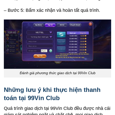
– Bước 5: Bấm xác nhận và hoàn tất quá trình.
Đánh giá phương thức giao dịch tại 99Vin Club
Những lưu ý khi thực hiện thanh
toán tại 99Vin Club
Quá trình giao dịch tại 99Vin Club đều được nhà cái
giám sát nghiêm ngặt và chặt chẽ, mọi giao dịch