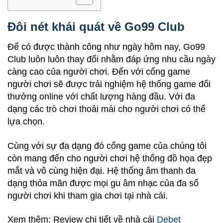
Đôi nét khái quát về Go99 Club
Để có được thành công như ngày hôm nay, Go99
Club luôn luôn thay đổi nhằm đáp ứng nhu cầu ngày
càng cao của người chơi. Đến với cổng game
người chơi sẽ được trải nghiệm hệ thống game đổi
thưởng online với chất lượng hàng đầu. Với đa
dạng các trò chơi thoải mái cho người chơi có thể
lựa chọn.
Cùng với sự đa dạng đó cổng game của chúng tôi
còn mang đến cho người chơi hệ thống đồ họa đẹp
mắt và vô cùng hiện đại. Hệ thống âm thanh đa
dạng thỏa mãn được mọi gu âm nhạc của đa số
người chơi khi tham gia chơi tại nhà cái.
Xem thêm: Review chi tiết về nhà cái
Debet