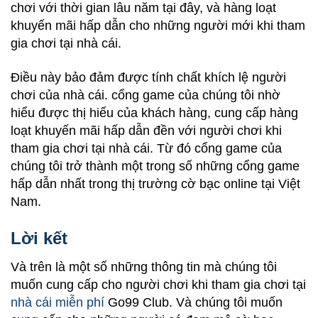
chơi với thời gian lâu năm tại đây, và hàng loạt
khuyến mãi hấp dẫn cho những người mới khi tham
gia chơi tại nhà cái.
Điều này bảo đảm được tính chất khích lệ người
chơi của nhà cái. cổng game của chúng tôi nhờ
hiểu được thị hiếu của khách hàng, cung cấp hàng
loạt khuyến mãi hấp dẫn đền với người chơi khi
tham gia chơi tại nhà cái. Từ đó cổng game của
chúng tôi trở thành một trong số những cổng game
hấp dẫn nhất trong thị trường cờ bạc online tại Việt
Nam.
Lời kết
Và trên là một số những thông tin mà chúng tôi
muốn cung cấp cho người chơi khi tham gia chơi tại
nhà cái miễn phí
Go99 Club. Và chúng tôi muốn