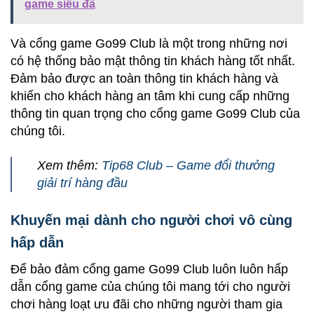
game siêu đã
Và cổng game Go99 Club là một trong những nơi
có hệ thống bảo mật thông tin khách hàng tốt nhất.
Đảm bảo được an toàn thông tin khách hàng và
khiến cho khách hàng an tâm khi cung cấp những
thông tin quan trọng cho cổng game Go99 Club của
chúng tôi.
Xem thêm:
Tip68 Club – Game đổi thưởng
giải trí hàng đầu
Khuyến mại dành cho người chơi vô cùng
hấp dẫn
Để bảo đảm cổng game Go99 Club luôn luôn hấp
dẫn cổng game của chúng tôi mang tới cho người
chơi hàng loạt ưu đãi cho những người tham gia