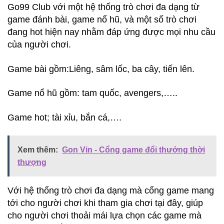
Go99 Club với một hệ thống trò chơi đa dạng từ
game đánh bài, game nổ hũ, và một số trò chơi
đang hot hiện nay nhằm đáp ứng được mọi nhu cầu
của người chơi.
Game bài gồm:Liêng, sâm lốc, ba cây, tiến lên.
Game nổ hũ gồm: tam quốc, avengers,…..
Game hot; tài xỉu, bắn cá,….
Xem thêm:
Gon Vin - Cổng game đổi thưởng thời
thượng
Với hệ thống trò chơi đa dạng mà cổng game mang
tới cho người chơi khi tham gia chơi tại đây, giúp
cho người chơi thoải mái lựa chọn các game mà