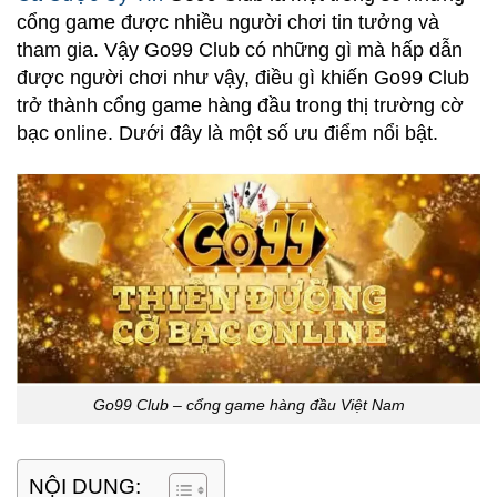
cổng game được nhiều người chơi tin tưởng và
tham gia. Vậy Go99 Club có những gì mà hấp dẫn
được người chơi như vậy, điều gì khiến Go99 Club
trở thành cổng game hàng đầu trong thị trường cờ
bạc online. Dưới đây là một số ưu điểm nổi bật.
Go99 Club – cổng game hàng đầu Việt Nam
NỘI DUNG: