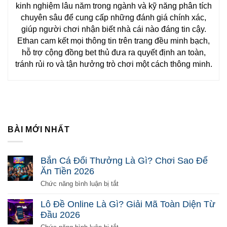
kinh nghiệm lâu năm trong ngành và kỹ năng phân tích
chuyên sâu để cung cấp những đánh giá chính xác,
giúp người chơi nhận biết nhà cái nào đáng tin cậy.
Ethan cam kết mọi thông tin trên trang đều minh bạch,
hỗ trợ cộng đồng bet thủ đưa ra quyết định an toàn,
tránh rủi ro và tận hưởng trò chơi một cách thông minh.
BÀI MỚI NHẤT
Bắn Cá Đổi Thưởng Là Gì? Chơi Sao Để
Ăn Tiền 2026
ở
Chức năng bình luận bị tắt
Bắn
Cá
Lô Đề Online Là Gì? Giải Mã Toàn Diện Từ
Đổi
Đầu 2026
Thưởng
Là