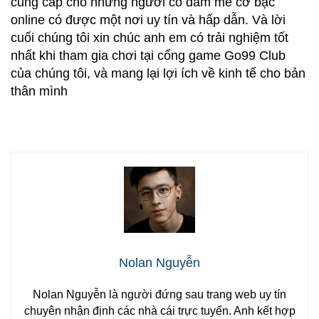
cung cấp cho những người có đam mê cờ bạc
online có được một nơi uy tín và hấp dẫn. Và lời
cuối chúng tôi xin chúc anh em có trải nghiệm tốt
nhất khi tham gia chơi tại cổng game Go99 Club
của chúng tôi, và mang lại lợi ích về kinh tế cho bản
thân mình
Nolan Nguyễn
Nolan Nguyễn là người đứng sau trang web uy tín
chuyên nhận định các nhà cái trực tuyến. Anh kết hợp