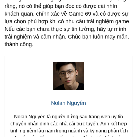
rằng, nó có thể giúp bạn đọc có được cái nhìn
khách quan, chính xác về Game 69 và có được sự
lựa chọn phù hợp khi có nhu cầu trải nghiệm game.
Nếu các bạn chưa thực sự tin tưởng, hãy tự mình
trải nghiệm và cảm nhận. Chúc bạn luôn may mắn,
thành công.
Nolan Nguyễn
Nolan Nguyễn là người đứng sau trang web uy tín
chuyên nhận định các nhà cái trực tuyến. Anh kết hợp
kinh nghiệm lâu năm trong ngành và kỹ năng phân tích