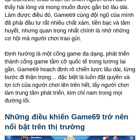
thấy hài lòng và mong muốn được gắn bó lâu dài.
Làm được điều đó, Game69 cùng đội ngũ của mình
đã phải đầu tư rất nhiều chất xám, tiền bạc và tâm
huyết, nhưng quan trọng nhất chính là nhờ những
cơ hội mà người chơi trao gửi.
Định hướng là một cổng game đa dạng, phát triển
thành cổng game tầm cỡ quốc tế trong tương lai
gần, Game69 hoạch định rõ chiến lược lâu dài, từng
bước đi thận trọng… đặc biệt là luôn đặt quyền và
lợi ích của người chơi lên trên hết, lấy người chơi
làm trung tâm phát triển, kim chỉ nam trong mọi
đường lối.
Những điều khiến Game69 trở nên
nổi bật trên thị trường