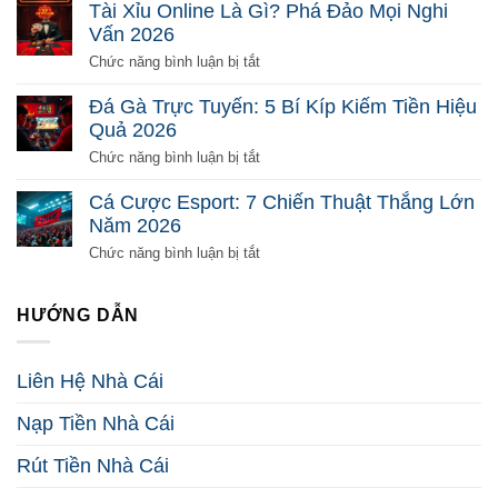
Chơi
Đề
Tài Xỉu Online Là Gì? Phá Đảo Mọi Nghi
Sao
Online
Vấn 2026
Để
Là
Ăn
Gì?
ở
Chức năng bình luận bị tắt
Tiền
Giải
Tài
2026
Mã
Xỉu
Đá Gà Trực Tuyến: 5 Bí Kíp Kiếm Tiền Hiệu
Toàn
Online
Quả 2026
Diện
Là
Từ
Gì?
ở
Chức năng bình luận bị tắt
Đầu
Phá
Đá
2026
Đảo
Gà
Cá Cược Esport: 7 Chiến Thuật Thắng Lớn
Mọi
Trực
Năm 2026
Nghi
Tuyến:
Vấn
5
ở
Chức năng bình luận bị tắt
2026
Bí
Cá
Kíp
Cược
Kiếm
Esport:
HƯỚNG DẪN
Tiền
7
Hiệu
Chiến
Quả
Thuật
Liên Hệ Nhà Cái
2026
Thắng
Lớn
Nạp Tiền Nhà Cái
Năm
2026
Rút Tiền Nhà Cái