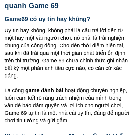
quanh Game 69
Game69 có uy tín hay không?
Uy tín hay không, không phải là câu trả lời đến từ
một hay một vài người chơi, nó phải là trải nghiệm
chung của cộng đồng. Cho đến thời điểm hiện tại,
sau khi đã trải qua một thời gian phát triển ổn định
trên thị trường, Game 69 chưa chính thức ghi nhận
bất kỳ một phản ánh tiêu cực nào, có căn cứ xác
đáng.
Là cổng
game đánh bài
hoạt động chuyên nghiệp,
luôn cam kết rõ ràng trách nhiệm của mình trong
vấn đề bảo đảm quyền và lợi ích cho người chơi,
Game 69 tự tin là một nhà cái uy tín, đáng để người
chơi tin tưởng và gửi gắm.