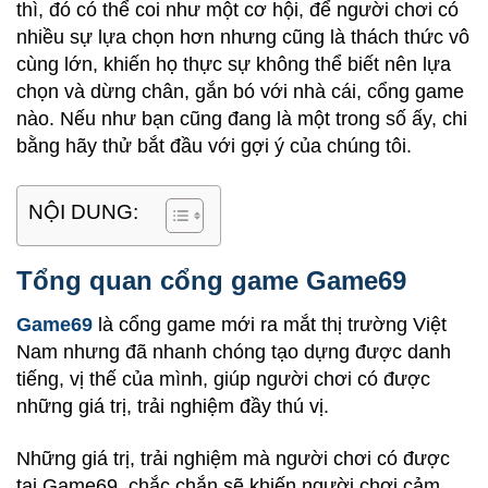
thì, đó có thể coi như một cơ hội, để người chơi có
nhiều sự lựa chọn hơn nhưng cũng là thách thức vô
cùng lớn, khiến họ thực sự không thể biết nên lựa
chọn và dừng chân, gắn bó với nhà cái, cổng game
nào. Nếu như bạn cũng đang là một trong số ấy, chi
bằng hãy thử bắt đầu với gợi ý của chúng tôi.
NỘI DUNG:
Tổng quan cổng game Game69
Game69
là cổng game mới ra mắt thị trường Việt
Nam nhưng đã nhanh chóng tạo dựng được danh
tiếng, vị thế của mình, giúp người chơi có được
những giá trị, trải nghiệm đầy thú vị.
Những giá trị, trải nghiệm mà người chơi có được
tại Game69, chắc chắn sẽ khiến người chơi cảm