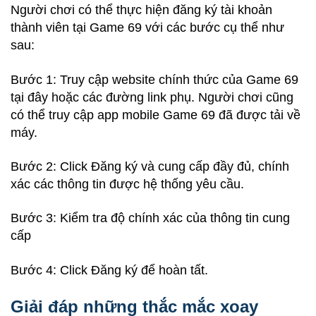
Người chơi có thể thực hiện đăng ký tài khoản
thành viên tại Game 69 với các bước cụ thể như
sau:
Bước 1: Truy cập website chính thức của Game 69
tại đây hoặc các đường link phụ. Người chơi cũng
có thể truy cập app mobile Game 69 đã được tải về
máy.
Bước 2: Click Đăng ký và cung cấp đầy đủ, chính
xác các thông tin được hệ thống yêu cầu.
Bước 3: Kiểm tra độ chính xác của thông tin cung
cấp
Bước 4: Click Đăng ký để hoàn tất.
Giải đáp những thắc mắc xoay