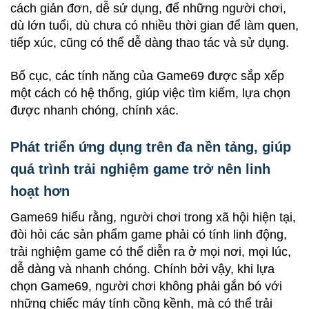
cách giản đơn, dễ sử dụng, để những người chơi,
dù lớn tuổi, dù chưa có nhiều thời gian để làm quen,
tiếp xúc, cũng có thể dễ dàng thao tác và sử dụng.
Bố cục, các tính năng của Game69 được sắp xếp
một cách có hệ thống, giúp việc tìm kiếm, lựa chọn
được nhanh chóng, chính xác.
Phát triển ứng dụng trên đa nền tảng, giúp
quá trình trải nghiệm game trở nên linh
hoạt hơn
Game69 hiểu rằng, người chơi trong xã hội hiện tại,
đòi hỏi các sản phẩm game phải có tính linh động,
trải nghiệm game có thể diễn ra ở mọi nơi, mọi lúc,
dễ dàng và nhanh chóng. Chính bởi vậy, khi lựa
chọn Game69, người chơi không phải gắn bó với
những chiếc máy tính cồng kềnh, mà có thể trải