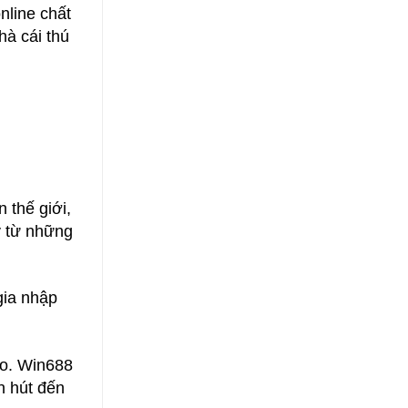
nline chất
hà cái thú
 thế giới,
y từ những
gia nhập
áo. Win688
n hút đến