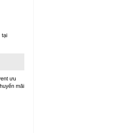
 tại
vent ưu
khuyến mãi