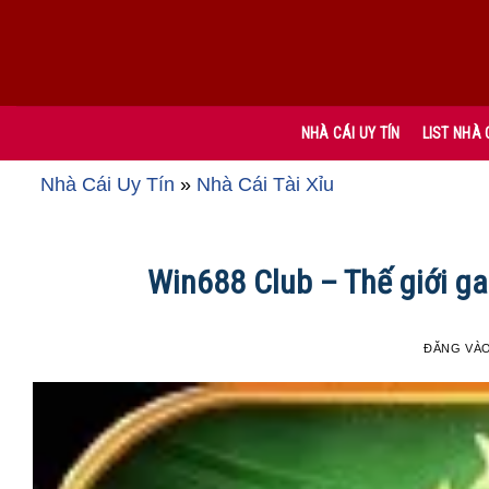
Bỏ
qua
nội
dung
NHÀ CÁI UY TÍN
LIST NHÀ 
Nhà Cái Uy Tín
»
Nhà Cái Tài Xỉu
Win688 Club – Thế giới g
ĐĂNG VÀ