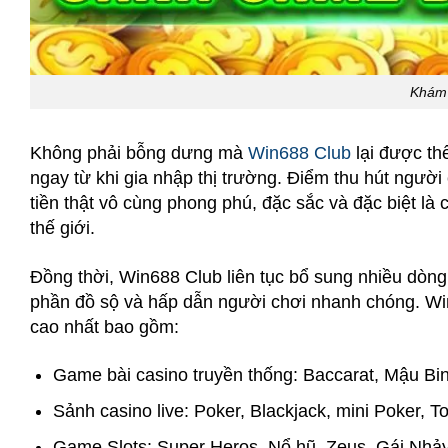
Khám 
Không phải bỗng dưng mà
Win688 Club
lại được th
ngay từ khi gia nhập thị trường. Điểm thu hút ngườ
tiền thật vô cùng phong phú, đặc sắc và đặc biệt l
thế giới.
Đồng thời, Win688 Club liên tục bổ sung nhiều dò
phần đồ sộ và hấp dẫn người chơi nhanh chóng. Win
cao nhất bao gồm:
Game bài casino truyền thống: Baccarat, Mậu Bi
Sảnh casino live: Poker, Blackjack, mini Poker, 
Game Slots: Super Heros, Nổ hũ, Zeus, Gái Nhả