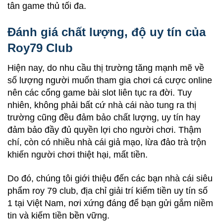
tân game thủ tối đa.
Đánh giá chất lượng, độ uy tín của
Roy79 Club
Hiện nay, do nhu cầu thị trường tăng mạnh mẽ về
số lượng người muốn tham gia chơi cá cược online
nên các cổng game bài slot liên tục ra đời. Tuy
nhiên, không phải bất cứ nhà cái nào tung ra thị
trường cũng đều đảm bảo chất lượng, uy tín hay
đảm bảo đầy đủ quyền lợi cho người chơi. Thậm
chí, còn có nhiều nhà cái giả mạo, lừa đảo trà trộn
khiến người chơi thiệt hại, mất tiền.
Do đó, chúng tôi giới thiệu đến các bạn nhà cái siêu
phẩm roy 79 club, địa chỉ giải trí kiếm tiền uy tín số
1 tại Việt Nam, nơi xứng đáng để bạn gửi gắm niềm
tin và kiếm tiền bền vững.