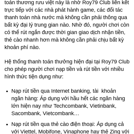
toán thương rưu việt này là nhờ Roy79 Club liên kết
trực tiếp với các nhà phát hành game, các đối tác
thanh toán nhà nước mà không cần phải thông qua
bất kỳ đại lý trung gian nào. Nhờ đó, người chơi còn
có thể rút ngắn được thời gian giao dịch nhận tiền,
thẻ cào nhanh hơn mà không cần phải chịu bất kỳ
khoản phí nào.
Hệ thống thanh toán thưởng hiện đại tại Roy79 Club
cho phép người chơi nạp tiền và rút tiền với nhiều
hình thức tiện dụng như:
Nạp rút tiền qua Internet banking, tài khoản
ngân hàng: Áp dụng với hầu hết các ngân hàng
lớn hiện nay như Techcombank, Vietinbank,
Sacombank, Vietcombank…
Nạp rút tiền qua thẻ cào điện thoại: Áp dụng cả
với Viettel, Mobifone, Vinaphone hay thẻ Zing với