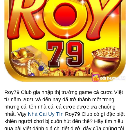
Roy79 Club gia nhập thị trường game cá cược Việt
từ năm 2021 và đến nay đã trở thành một trong
những cái tên nhà cái cá cược được ưa chuộng
nhất. Vậy
Nhà Cái Uy Tín
Roy79 Club có gì đặc biệt
khiến người chơi bị cuốn hút đến thế? Hãy tìm hiểu
qua bài viết đánh giá chi tiết dưới đây của chúng tôi