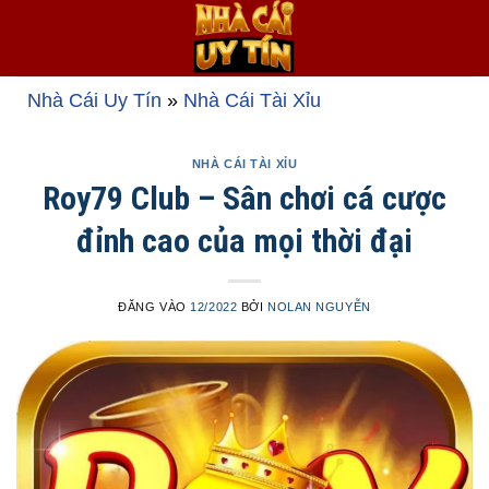
Bỏ
qua
nội
dung
Nhà Cái Uy Tín
»
Nhà Cái Tài Xỉu
NHÀ CÁI TÀI XỈU
Roy79 Club – Sân chơi cá cược
đỉnh cao của mọi thời đại
ĐĂNG VÀO
12/2022
BỞI
NOLAN NGUYỄN