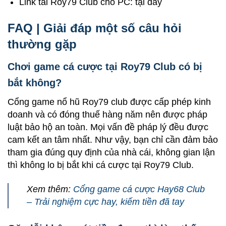
Link tải Roy79 Club cho PC: tại đây
FAQ | Giải đáp một số câu hỏi
thường gặp
Chơi game cá cược tại Roy79 Club có bị
bắt không?
Cổng game nổ hũ Roy79 club được cấp phép kinh
doanh và có đóng thuế hàng năm nên được pháp
luật bảo hộ an toàn. Mọi vấn đề pháp lý đều được
cam kết an tâm nhất. Như vậy, bạn chỉ cần đảm bảo
tham gia đúng quy định của nhà cái, không gian lận
thì không lo bị bắt khi cá cược tại Roy79 Club.
Xem thêm:
Cổng game cá cược Hay68 Club
– Trải nghiệm cực hay, kiếm tiền đã tay