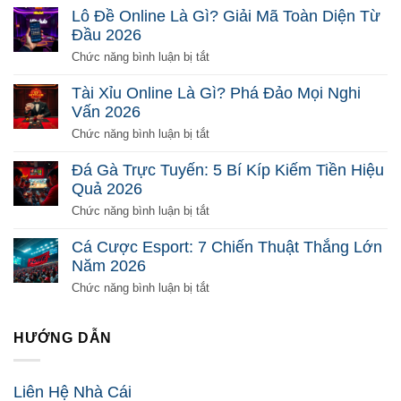
Cá
Lô Đề Online Là Gì? Giải Mã Toàn Diện Từ
Đổi
Đầu 2026
Thưởng
Là
ở
Chức năng bình luận bị tắt
Gì?
Lô
Chơi
Đề
Tài Xỉu Online Là Gì? Phá Đảo Mọi Nghi
Sao
Online
Vấn 2026
Để
Là
Ăn
Gì?
ở
Chức năng bình luận bị tắt
Tiền
Giải
Tài
2026
Mã
Xỉu
Đá Gà Trực Tuyến: 5 Bí Kíp Kiếm Tiền Hiệu
Toàn
Online
Quả 2026
Diện
Là
Từ
Gì?
ở
Chức năng bình luận bị tắt
Đầu
Phá
Đá
2026
Đảo
Gà
Cá Cược Esport: 7 Chiến Thuật Thắng Lớn
Mọi
Trực
Năm 2026
Nghi
Tuyến:
Vấn
5
ở
Chức năng bình luận bị tắt
2026
Bí
Cá
Kíp
Cược
Kiếm
Esport:
HƯỚNG DẪN
Tiền
7
Hiệu
Chiến
Quả
Thuật
Liên Hệ Nhà Cái
2026
Thắng