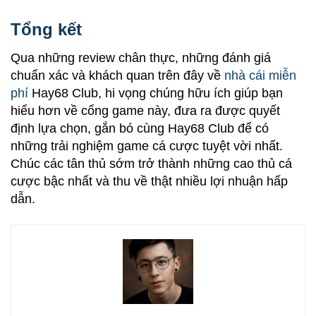
Tổng kết
Qua những review chân thực, những đánh giá
chuẩn xác và khách quan trên đây về
nhà cái miễn
phí
Hay68 Club, hi vọng chúng hữu ích giúp bạn
hiểu hơn về cổng game này, đưa ra được quyết
định lựa chọn, gắn bó cùng Hay68 Club để có
những trải nghiệm game cá cược tuyệt vời nhất.
Chúc các tân thủ sớm trở thành những cao thủ cá
cược bậc nhất và thu về thật nhiều lợi nhuận hấp
dẫn.