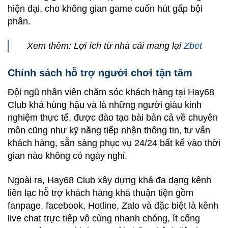
hiện đại, cho không gian game cuốn hút gấp bội
phần.
Xem thêm: Lợi ích từ nhà cái mang lại
Zbet
Chính sách hỗ trợ người chơi tận tâm
Đội ngũ nhân viên chăm sóc khách hàng tại Hay68
Club khá hùng hậu và là những người giàu kinh
nghiệm thực tế, được đào tạo bài bản cả về chuyên
môn cũng như kỹ năng tiếp nhận thông tin, tư vấn
khách hàng, sẵn sàng phục vụ 24/24 bất kể vào thời
gian nào không có ngày nghỉ.
Ngoài ra, Hay68 Club xây dựng khá đa dạng kênh
liên lạc hỗ trợ khách hàng khá thuận tiện gồm
fanpage, facebook, Hotline, Zalo và đặc biệt là kênh
live chat trực tiếp vô cùng nhanh chóng, ít cổng