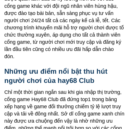
cổng game khác với đội ngũ nhân viên hùng hậu,
được đào tạo bài bản, sẵn sàng phục vụ tư vấn
người chơi 24/24 tất cả các ngày kể cả lễ, tết. Các
chương trình khuyến mãi hỗ trợ người chơi được tổ
chức thường xuyên, áp dụng cho tất cả thành viên
cổng game, từ người chơi mới truy cập và đăng ký
lần đầu tiên cũng có nhiều ưu đãi hấp dẫn chào
đón.
Những ưu điểm nổi bật thu hút
người chơi của hay68 Club
Chỉ một thời gian ngắn sau khi gia nhập thị trường,
cổng game Hay68 Club đã đứng top1 trong bảng
xếp hạng về game đổi thưởng chiếm tỷ lệ lượt truy
cập và tải về đông nhất. Sở dĩ cổng game xanh chín
này được ưa chuộng đến vậy là nhờ những ưu
điểm, những thế mạnh nổi trội hơn so với các cổng