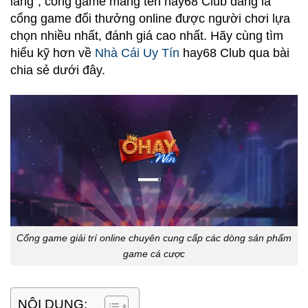
làng”, cổng game mang tên hay68 Club đang là
cổng game đổi thưởng online được người chơi lựa
chọn nhiều nhất, đánh giá cao nhất. Hãy cùng tìm
hiểu kỹ hơn về
Nhà Cái Uy Tín
hay68 Club qua bài
chia sẻ dưới đây.
Cổng game giải trí online chuyên cung cấp các dòng sản phẩm
game cá cược
NỘI DUNG: