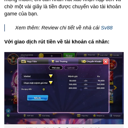
chờ một vài giây là tiền được chuyển vào tài khoản
game của bạn.
Xem thêm: Review chi tiết về nhà cái
Sv88
Với giao dịch rút tiền về tài khoản cá nhân: