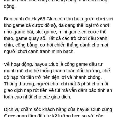
động.
Bên cạnh đó Hay68 Club còn thu hút người chơi với
kho game cá cược đồ sộ, đa dạng thể loại trò chơi
như game bài, slot game, mini game,cá cược thể
thao, game quay số. Tất cả các trò chơi đều xanh
chín, công bằng, cơ hội chiến thắng dành cho mọi
người chơi cạnh tranh minh bạch.
Về hoạt động, hay68 Club là cổng game đầu tư
mạnh mẽ cho hệ thống thanh toán đổi thưởng, chế
độ nạp rút tiền trở nên tiện lợi và nhanh chóng.
Thông thường, người chơi chỉ mất 3 phút cho mỗi
giao dịch nạp rút tiền về túi mà vẫn đảm bảo tính an
toàn cao nhất cho các giao dịch.
Dịch vụ chăm sóc khách hàng của hay68 Club cũng
được quan tâm đầu tư kỹ lưỡng hơn so với các