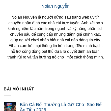
Nolan Nguyễn
Nolan Nguyễn là người đứng sau trang web uy tín
chuyên nhận định các nhà cái trực tuyến. Anh kết hợp
kinh nghiệm lâu năm trong ngành và kỹ năng phân tích
chuyên sâu để cung cấp những đánh giá chính xác,
giúp người chơi nhận biết nhà cái nào đáng tin cậy.
Ethan cam kết mọi thông tin trên trang đều minh bạch,
hỗ trợ cộng đồng bet thủ đưa ra quyết định an toàn,
tránh rủi ro và tận hưởng trò chơi một cách thông minh.
BÀI MỚI NHẤT
Bắn Cá Đổi Thưởng Là Gì? Chơi Sao Để
Ăn Tiền 2026