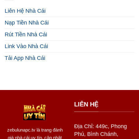
Hiệu
Chiến
Quả
Thuật
Liên Hệ Nhà Cái
2026
Thắng
Lớn
Nạp Tiền Nhà Cái
Năm
2026
Rút Tiền Nhà Cái
Link Vào Nhà Cái
Tải App Nhà Cái
LIÊN HỆ
Địa Chỉ: 449c, Phong
zebulunapc.tv
là trang đánh
Phú, Bình Chánh,
giá nhà cái uy tín, cập nhật