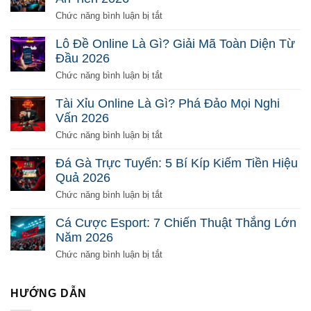
ở
Chức năng bình luận bị tắt
Bắn
Cá
Lô Đề Online Là Gì? Giải Mã Toàn Diện Từ
Đổi
Đầu 2026
Thưởng
Là
ở
Chức năng bình luận bị tắt
Gì?
Lô
Chơi
Đề
Tài Xỉu Online Là Gì? Phá Đảo Mọi Nghi
Sao
Online
Vấn 2026
Để
Là
Ăn
Gì?
ở
Chức năng bình luận bị tắt
Tiền
Giải
Tài
2026
Mã
Xỉu
Đá Gà Trực Tuyến: 5 Bí Kíp Kiếm Tiền Hiệu
Toàn
Online
Quả 2026
Diện
Là
Từ
Gì?
ở
Chức năng bình luận bị tắt
Đầu
Phá
Đá
2026
Đảo
Gà
Cá Cược Esport: 7 Chiến Thuật Thắng Lớn
Mọi
Trực
Năm 2026
Nghi
Tuyến:
Vấn
5
ở
Chức năng bình luận bị tắt
2026
Bí
Cá
Kíp
Cược
Kiếm
Esport:
HƯỚNG DẪN
Tiền
7