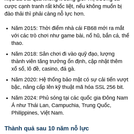
cược cạnh tranh rất khốc liệt, nếu không muốn bị
đào thải thì phải càng nỗ lực hơn.
Năm 2015: Thời điểm nhà cái FB68 mới ra mắt
với các trò chơi như game bài, nổ hũ, bắn cá, thể
thao.
Năm 2018: Sân chơi đi vào quỹ đạo, lượng
thành viên tăng trưởng ổn định, cập nhật thêm
xổ số, lô đề, casino, đá gà.
Năm 2020: Hệ thống bảo mật có sự cải tiến vượt
bậc, nâng cấp lên kỹ thuật mã hóa SSL 256 bit.
Năm 2024: Phủ sóng tại các quốc gia Đông Nam
Á như Thái Lan, Campuchia, Trung Quốc,
Philippines, Việt Nam.
Thành quả sau 10 năm nỗ lực