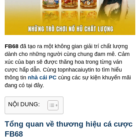
FB68
đã tạo ra một không gian giải trí chất lượng
dành cho những người cùng chung đam mê. Cảm
xúc của bạn sẽ được thăng hoa trong từng ván
cược hấp dẫn. Cùng topnhacaiuytin to tìm hiểu
thông tin
nhà cái PC
cùng các sự kiện khuyến mãi
đang có tại đây.
NỘI DUNG:
Tổng quan về thương hiệu cá cược
FB68