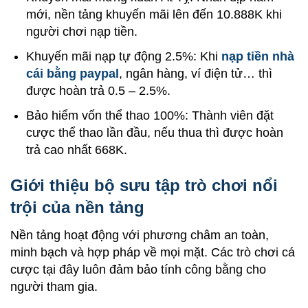
mới, nền tảng khuyến mãi lên đến 10.888K khi
người chơi nạp tiền.
Khuyến mãi nạp tự động 2.5%: Khi
nạp tiền nhà
cái bằng paypal
, ngân hàng, ví điện tử… thì
được hoàn trả 0.5 – 2.5%.
Bảo hiểm vốn thể thao 100%: Thành viên đặt
cược thể thao lần đầu, nếu thua thì được hoàn
trả cao nhất 668K.
Giới thiệu bộ sưu tập trò chơi nổi
trội của nền tảng
Nền tảng hoạt động với phương châm an toàn,
minh bạch và hợp pháp về mọi mặt. Các trò chơi cá
cược tại đây luôn đảm bảo tính công bằng cho
người tham gia.