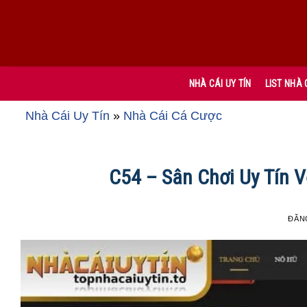
Bỏ
qua
nội
dung
NHÀ CÁI UY TÍN
LIST NHÀ 
Nhà Cái Uy Tín
»
Nhà Cái Cá Cược
C54 – Sân Chơi Uy Tín V
ĐĂN