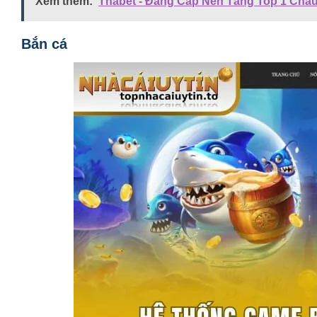
Xem thêm:
Thabet - Đẳng Cấp Nền Tảng Top 1 Châ
Bắn cá