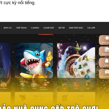
 cực kỳ nổi tiếng.