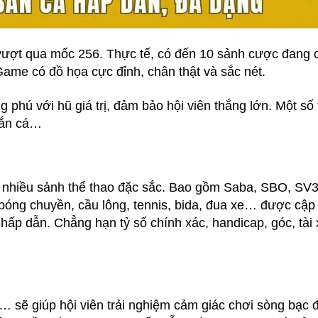
 vượt qua mốc 256. Thực tế, có đến 10 sảnh cược đang 
Game có đồ họa cực đỉnh, chân thật và sắc nét.
 phú với hũ giá trị, đảm bảo hội viên thắng lớn. Một số 
 bắn cá…
ất nhiều sảnh thể thao đặc sắc. Bao gồm Saba, SBO, SV
ng chuyền, cầu lông, tennis, bida, đua xe… được cập
hấp dẫn. Chẳng hạn tỷ số chính xác, handicap, góc, tài x
 sẽ giúp hội viên trải nghiệm cảm giác chơi sòng bạc 