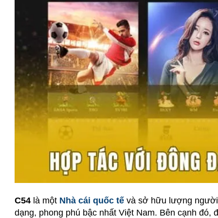
C54
là một
Nhà cái quốc tế
và sở hữu lượng người t
dạng, phong phú bậc nhất Việt Nam. Bên cạnh đó, đơn