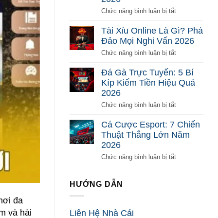
Gì?
ở
Chức năng bình luận bị tắt
Chơi
Lô
Sao
Đề
Tài Xỉu Online Là Gì? Phá
Để
Online
Đảo Mọi Nghi Vấn 2026
Ăn
Là
Tiền
Gì?
ở
Chức năng bình luận bị tắt
2026
Giải
Tài
Mã
Xỉu
Đá Gà Trực Tuyến: 5 Bí
Toàn
Online
Kíp Kiếm Tiền Hiệu Quả
Diện
Là
2026
Từ
Gì?
Đầu
Phá
ở
Chức năng bình luận bị tắt
2026
Đảo
Đá
Mọi
Gà
Cá Cược Esport: 7 Chiến
Nghi
Trực
Thuật Thắng Lớn Năm
Vấn
Tuyến:
2026
2026
5
Bí
ở
Chức năng bình luận bị tắt
Kíp
Cá
Kiếm
Cược
Tiền
Esport:
HƯỚNG DẪN
Hiệu
7
Quả
Chiến
hơi đa
2026
Thuật
m và hài
Liên Hệ Nhà Cái
Thắng