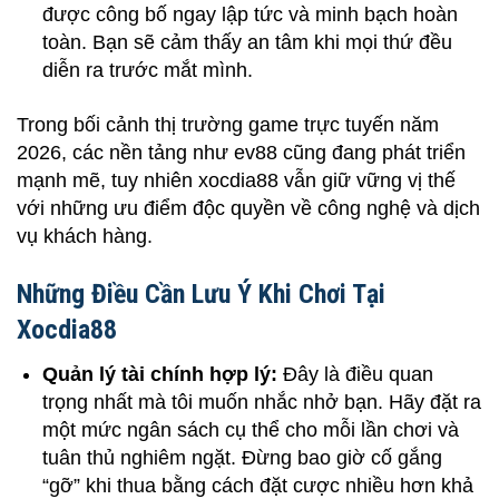
được công bố ngay lập tức và minh bạch hoàn
toàn. Bạn sẽ cảm thấy an tâm khi mọi thứ đều
diễn ra trước mắt mình.
Trong bối cảnh thị trường game trực tuyến năm
2026, các nền tảng như ev88 cũng đang phát triển
mạnh mẽ, tuy nhiên xocdia88 vẫn giữ vững vị thế
với những ưu điểm độc quyền về công nghệ và dịch
vụ khách hàng.
Những Điều Cần Lưu Ý Khi Chơi Tại
Xocdia88
Quản lý tài chính hợp lý:
Đây là điều quan
trọng nhất mà tôi muốn nhắc nhở bạn. Hãy đặt ra
một mức ngân sách cụ thể cho mỗi lần chơi và
tuân thủ nghiêm ngặt. Đừng bao giờ cố gắng
“gỡ” khi thua bằng cách đặt cược nhiều hơn khả