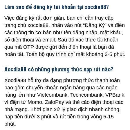
Làm sao để đăng ký tài khoản tại xocdia88?
Việc đăng ký rất đơn giản, bạn chỉ cần truy cập
trang chủ xocdia88, nhấn vào nút “Đăng Ký” và điền
các thông tin cơ bản như tên đăng nhập, mật khẩu,
số điện thoại và email. Sau đó xác thực tài khoản
qua mã OTP được gửi đến điện thoại là bạn đã
hoàn tất. Toàn bộ quy trình chỉ mất khoảng 3-5 phút.
Xocdia88 có những phương thức nạp rút nào?
Xocdia88 hỗ trợ đa dạng phương thức thanh toán
bao gồm chuyển khoản ngân hàng qua các ngân
hàng lớn như Vietcombank, Techcombank, VPBank,
ví điện tử Momo, ZaloPay và thẻ cào điện thoại các
nhà mạng. Thời gian xử lý giao dịch nhanh chóng,
nạp tiền dưới 3 phút và rút tiền trong vòng 5-15
phút.