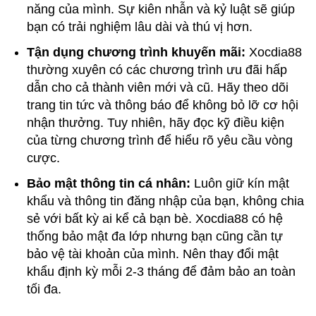
năng của mình. Sự kiên nhẫn và kỷ luật sẽ giúp
bạn có trải nghiệm lâu dài và thú vị hơn.
Tận dụng chương trình khuyến mãi:
Xocdia88
thường xuyên có các chương trình ưu đãi hấp
dẫn cho cả thành viên mới và cũ. Hãy theo dõi
trang tin tức và thông báo để không bỏ lỡ cơ hội
nhận thưởng. Tuy nhiên, hãy đọc kỹ điều kiện
của từng chương trình để hiểu rõ yêu cầu vòng
cược.
Bảo mật thông tin cá nhân:
Luôn giữ kín mật
khẩu và thông tin đăng nhập của bạn, không chia
sẻ với bất kỳ ai kể cả bạn bè. Xocdia88 có hệ
thống bảo mật đa lớp nhưng bạn cũng cần tự
bảo vệ tài khoản của mình. Nên thay đổi mật
khẩu định kỳ mỗi 2-3 tháng để đảm bảo an toàn
tối đa.