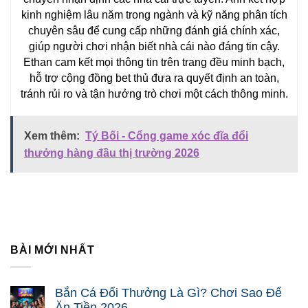
kinh nghiệm lâu năm trong ngành và kỹ năng phân tích
chuyên sâu để cung cấp những đánh giá chính xác,
giúp người chơi nhận biết nhà cái nào đáng tin cậy.
Ethan cam kết mọi thông tin trên trang đều minh bạch,
hỗ trợ cộng đồng bet thủ đưa ra quyết định an toàn,
tránh rủi ro và tận hưởng trò chơi một cách thông minh.
Xem thêm:
Tý Bối - Cổng game xóc đĩa đổi
thưởng hàng đầu thị trường 2026
BÀI MỚI NHẤT
Bắn Cá Đổi Thưởng Là Gì? Chơi Sao Để
Ăn Tiền 2026