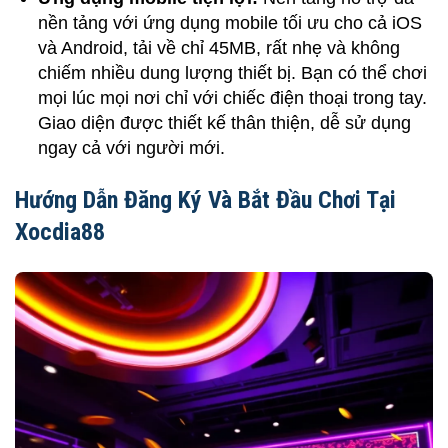
nền tảng với ứng dụng mobile tối ưu cho cả iOS
và Android, tải về chỉ 45MB, rất nhẹ và không
chiếm nhiều dung lượng thiết bị. Bạn có thể chơi
mọi lúc mọi nơi chỉ với chiếc điện thoại trong tay.
Giao diện được thiết kế thân thiện, dễ sử dụng
ngay cả với người mới.
Hướng Dẫn Đăng Ký Và Bắt Đầu Chơi Tại
Xocdia88