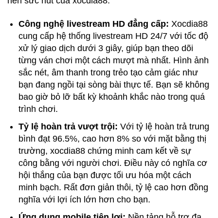
nên sức hút của xocdia88.
Công nghệ livestream HD đẳng cấp:
Xocdia88
cung cấp hệ thống livestream HD 24/7 với tốc độ
xử lý giao dịch dưới 3 giây, giúp bạn theo dõi
từng ván chơi một cách mượt mà nhất. Hình ảnh
sắc nét, âm thanh trong trẻo tạo cảm giác như
bạn đang ngồi tại sòng bài thực tế. Bạn sẽ không
bao giờ bỏ lỡ bất kỳ khoảnh khắc nào trong quá
trình chơi.
Tỷ lệ hoàn trả vượt trội:
Với tỷ lệ hoàn trả trung
bình đạt 96.5%, cao hơn 8% so với mặt bằng thị
trường, xocdia88 chứng minh cam kết về sự
công bằng với người chơi. Điều này có nghĩa cơ
hội thắng của bạn được tối ưu hóa một cách
minh bạch. Rất đơn giản thôi, tỷ lệ cao hơn đồng
nghĩa với lợi ích lớn hơn cho bạn.
Ứng dụng mobile tiện lợi:
Nền tảng hỗ trợ đa