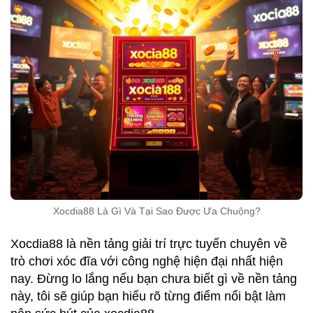
Xocdia88 Là Gì Và Tại Sao Được Ưa Chuộng?
Xocdia88 là nền tảng giải trí trực tuyến chuyên về
trò chơi xóc đĩa với công nghệ hiện đại nhất hiện
nay. Đừng lo lắng nếu bạn chưa biết gì về nền tảng
này, tôi sẽ giúp bạn hiểu rõ từng điểm nổi bật làm