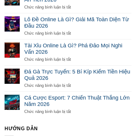
ở
Chức năng bình luận bị tắt
Bắn
Cá
Lô Đề Online Là Gì? Giải Mã Toàn Diện Từ
Đổi
Đầu 2026
Thưởng
Là
ở
Chức năng bình luận bị tắt
Gì?
Lô
Chơi
Đề
Tài Xỉu Online Là Gì? Phá Đảo Mọi Nghi
Sao
Online
Vấn 2026
Để
Là
Ăn
Gì?
ở
Chức năng bình luận bị tắt
Tiền
Giải
Tài
2026
Mã
Xỉu
Đá Gà Trực Tuyến: 5 Bí Kíp Kiếm Tiền Hiệu
Toàn
Online
Quả 2026
Diện
Là
Từ
Gì?
ở
Chức năng bình luận bị tắt
Đầu
Phá
Đá
2026
Đảo
Gà
Cá Cược Esport: 7 Chiến Thuật Thắng Lớn
Mọi
Trực
Năm 2026
Nghi
Tuyến:
Vấn
5
ở
Chức năng bình luận bị tắt
2026
Bí
Cá
Kíp
Cược
Kiếm
Esport:
HƯỚNG DẪN
Tiền
7