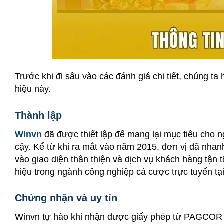
Trước khi đi sâu vào các đánh giá chi tiết, chúng 
hiệu này.
Thành lập
Winvn
đã được thiết lập để mang lại mục tiêu cho n
cậy. Kể từ khi ra mắt vào năm 2015, đơn vị đã nha
vào giao diện thân thiện và dịch vụ khách hàng tận 
hiệu trong ngành công nghiệp cá cược trực tuyến tạ
Chứng nhận và uy tín
Winvn tự hào khi
nhận được giấy phép từ PAGCOR (