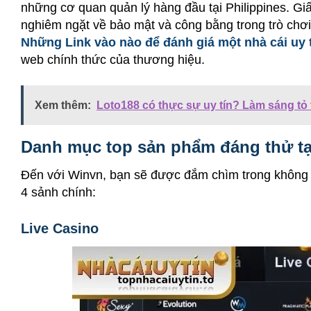
những cơ quan quản lý hàng đầu tại Philippines.
Giấ
nghiêm ngặt về bảo mật và công bằng trong trò chơi
Những Link vào nào để đánh giá một nhà cái uy 
web chính thức của thương hiệu.
Xem thêm:
Loto188 có thực sự uy tín? Làm sáng tỏ 
Danh mục top sản phẩm đáng thử tạ
Đến với Winvn, bạn sẽ được đắm chìm trong không gian
4 sảnh chính:
Live Casino