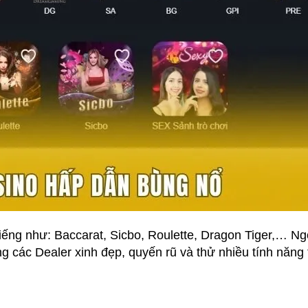
ếng như: Baccarat, Sicbo, Roulette, Dragon Tiger,… Ngo
ng các Dealer xinh đẹp, quyến rũ và thử nhiều tính năng 