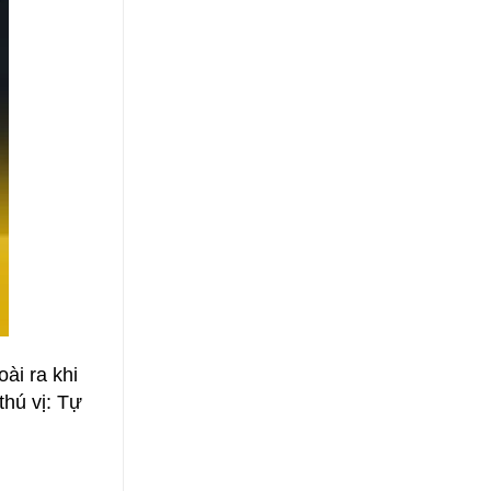
ài ra khi
thú vị: Tự