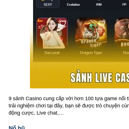
9 sảnh Casino cung cấp với hơn 100 tựa game nổi ti
trải nghiệm chơi tại đây, bạn sẽ được trò chuyện cù
động cược, Live chat,…
Nổ hũ