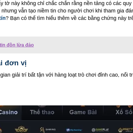
y tờ này không chỉ chắc chắn rằng nền tảng có các quy
 nhưng vẫn tạo niềm tin cho người chơi khi tham gia đán
tín
?
Bạn có thể tìm hiểu thêm về các bằng chứng này tr
tin đồn lừa đảo
i đơn vị
 giải trí bất tận với hàng loạt trò chơi đỉnh cao, nổi t