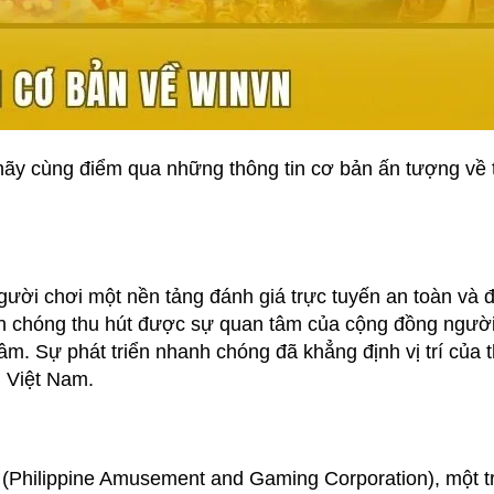
ta hãy cùng điểm qua những thông tin cơ bản ấn tượng về
gười chơi một nền tảng đánh giá trực tuyến an toàn và đ
nh chóng thu hút được sự quan tâm của cộng đồng ngườ
tâm. Sự phát triển nhanh chóng đã khẳng định vị trí của
i Việt Nam.
Philippine Amusement and Gaming Corporation), một t