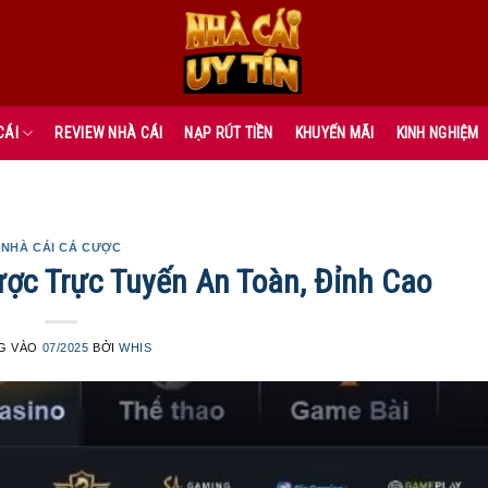
CÁI
REVIEW NHÀ CÁI
NẠP RÚT TIỀN
KHUYẾN MÃI
KINH NGHIỆM
NHÀ CÁI CÁ CƯỢC
ợc Trực Tuyến An Toàn, Đỉnh Cao
G VÀO
07/2025
BỞI
WHIS