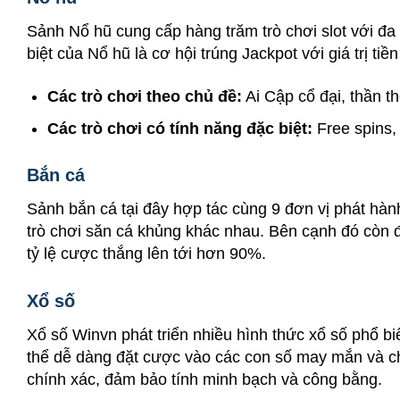
Sảnh Nổ hũ cung cấp hàng trăm trò chơi slot với đ
biệt của Nổ hũ là cơ hội trúng Jackpot với giá trị t
Các trò chơi theo chủ đề:
Ai Cập cổ đại, thần th
Các trò chơi có tính năng đặc biệt:
Free spins,
Bắn cá
Sảnh bắn cá tại đây hợp tác cùng 9 đơn vị phát h
trò chơi săn cá khủng khác nhau. Bên cạnh đó còn đ
tỷ lệ cược thắng lên tới hơn 90%.
Xổ số
Xổ số Winvn phát triển nhiều hình thức xổ số phổ b
thể dễ dàng đặt cược vào các con số may mắn và ch
chính xác, đảm bảo tính minh bạch và công bằng.