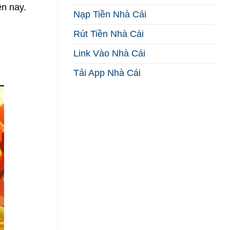
Lớn
ện nay.
Nạp Tiền Nhà Cái
Năm
2026
Rút Tiền Nhà Cái
Link Vào Nhà Cái
Tải App Nhà Cái