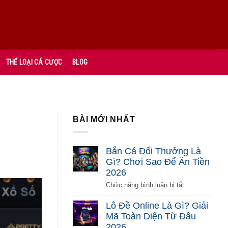
THỂ LOẠI CÁ CƯỢC
BLOG
BÀI MỚI NHẤT
Bắn Cá Đổi Thưởng Là
Gì? Chơi Sao Để Ăn Tiền
2026
ở
Chức năng bình luận bị tắt
Bắn
Cá
Lô Đề Online Là Gì? Giải
Đổi
Mã Toàn Diện Từ Đầu
Thưởng
2026
Là