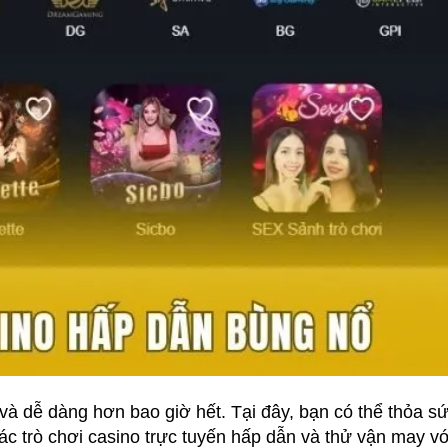
 và dễ dàng hơn bao giờ hết. Tại đây, bạn có thể thỏa sứ
ác trò chơi casino trực tuyến hấp dẫn và thử vận may vớ