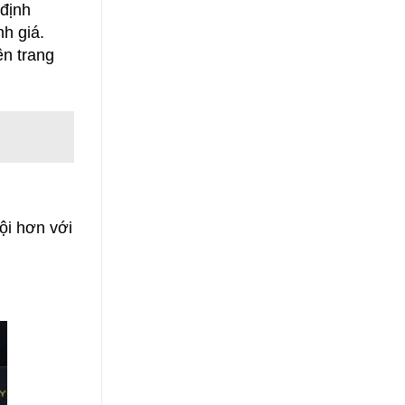
 định
h giá.
ên trang
rội hơn với