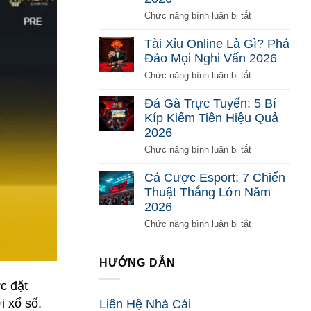
Gì?
ở
Chức năng bình luận bị tắt
Chơi
Lô
Sao
Đề
Tài Xỉu Online Là Gì? Phá
Để
Online
Đảo Mọi Nghi Vấn 2026
Ăn
Là
Tiền
Gì?
ở
Chức năng bình luận bị tắt
2026
Giải
Tài
Mã
Xỉu
Đá Gà Trực Tuyến: 5 Bí
Toàn
Online
Kíp Kiếm Tiền Hiệu Quả
Diện
Là
2026
Từ
Gì?
Đầu
Phá
ở
Chức năng bình luận bị tắt
2026
Đảo
Đá
Mọi
Gà
Cá Cược Esport: 7 Chiến
Nghi
Trực
Thuật Thắng Lớn Năm
Vấn
Tuyến:
2026
2026
5
Bí
ở
Chức năng bình luận bị tắt
Kíp
Cá
Kiếm
Cược
Tiền
Esport:
HƯỚNG DẪN
Hiệu
7
Quả
Chiến
c đặt
2026
Thuật
i xổ số.
Liên Hệ Nhà Cái
Thắng