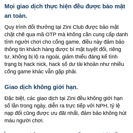
Mọi giao dịch thực hiện đều được bảo mật
an toàn.
Quy trình đổi thưởng tại Zini Club được bảo mật
chặt chẽ qua mã OTP mà không cần cung cấp danh
tính người chơi cho cổng game, điều này đảm bảo
thông tin khách hàng được bí mật tuyệt đối, riêng
tư, không bị lộ ra ngoài, giảm thiểu đáng kể tình
trạng bị hack nick, hack số dư tài khoản như nhiều
cổng game khác vẫn gặp phải.
Giao dịch không giới hạn.
Đặc biệt, các giao dịch tại Zini đều không giới hạn
số lần trong ngày, diễn ra trực tiếp với NPH, tỷ lệ
nạp đổi cũng được ưu đãi nhất, đảm bảo không hút
máu người chơi.