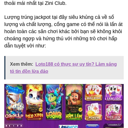
thoải mái nhất tại Zini Club.
Lượng trúng jackpot tại đây siêu khủng cả về số
lượng và chất lượng, cổng game có thể nói là lấn át
hoàn toàn các sân chơi khác bởi bạn sẽ không khỏi
choáng ngợp và hứng thú với những trò chơi hấp
dẫn tuyệt vời như:
Xem thêm:
Loto188 có thực sự uy tín? Làm sáng
tỏ tin đồn lừa đảo