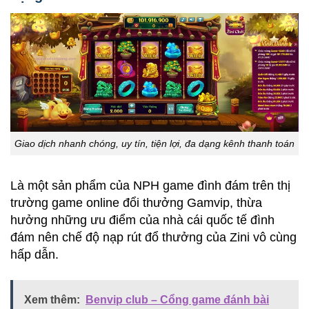
Giao dịch nhanh chóng, uy tín, tiện lợi, đa dạng kênh thanh toán
Là một sản phẩm của NPH game đình đám trên thị
trường game online đổi thưởng Gamvip, thừa
hưởng những ưu điểm của nhà cái quốc tế đình
đám nên chế độ nạp rút đổ thưởng của Zini vô cùng
hấp dẫn.
Xem thêm:
Benvip club – Cổng game đánh bài