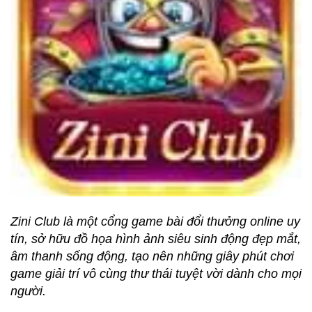
Zini Club là một cổng game bài đổi thưởng online uy
tín, sở hữu đồ họa hình ảnh siêu sinh động đẹp mắt,
âm thanh sống động, tạo nên những giây phút chơi
game giải trí vô cùng thư thái tuyệt vời dành cho mọi
người.