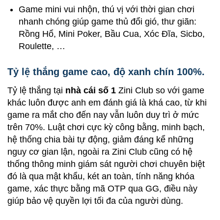
Game mini vui nhộn, thú vị với thời gian chơi
nhanh chóng giúp game thủ đổi gió, thư giãn:
Rồng Hổ, Mini Poker, Bầu Cua, Xóc Đĩa, Sicbo,
Roulette, …
Tỷ lệ thắng game cao, độ xanh chín 100%.
Tỷ lệ thắng tại
nhà cái số 1
Zini Club so với game
khác luôn được anh em đánh giá là khá cao, từ khi
game ra mắt cho đến nay vẫn luôn duy trì ở mức
trên 70%. Luật chơi cực kỳ công bằng, minh bạch,
hệ thống chia bài tự động, giảm đáng kể những
nguy cơ gian lận, ngoài ra Zini Club cũng có hệ
thống thông minh giám sát người chơi chuyên biệt
đó là qua mật khẩu, két an toàn, tính năng khóa
game, xác thực bằng mã OTP qua GG, điều này
giúp bảo vệ quyền lợi tối đa của người dùng.