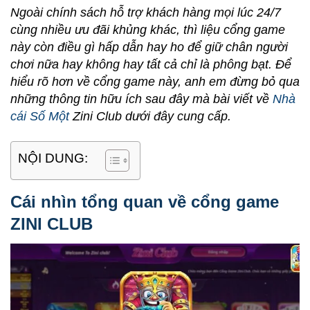
Ngoài chính sách hỗ trợ khách hàng mọi lúc 24/7
cùng nhiều ưu đãi khủng khác, thì liệu cổng game
này còn điều gì hấp dẫn hay ho để giữ chân người
chơi nữa hay không hay tất cả chỉ là phông bạt.
Để
hiểu rõ hơn về cổng game này, anh em đừng bỏ qua
những thông tin hữu ích sau đây mà bài viết về
Nhà
cái Số Một
Zini Club dưới đây cung cấp.
NỘI DUNG:
Cái nhìn tổng quan về cổng game
ZINI CLUB