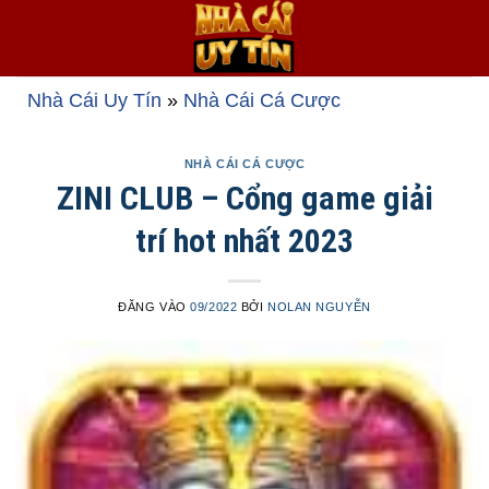
Bỏ
qua
nội
dung
Nhà Cái Uy Tín
»
Nhà Cái Cá Cược
NHÀ CÁI CÁ CƯỢC
ZINI CLUB – Cổng game giải
trí hot nhất 2023
ĐĂNG VÀO
09/2022
BỞI
NOLAN NGUYỄN