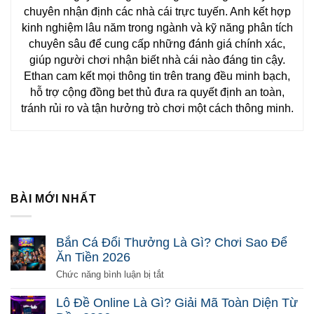
chuyên nhận định các nhà cái trực tuyến. Anh kết hợp
kinh nghiệm lâu năm trong ngành và kỹ năng phân tích
chuyên sâu để cung cấp những đánh giá chính xác,
giúp người chơi nhận biết nhà cái nào đáng tin cậy.
Ethan cam kết mọi thông tin trên trang đều minh bạch,
hỗ trợ cộng đồng bet thủ đưa ra quyết định an toàn,
tránh rủi ro và tận hưởng trò chơi một cách thông minh.
BÀI MỚI NHẤT
Bắn Cá Đổi Thưởng Là Gì? Chơi Sao Để
Ăn Tiền 2026
ở
Chức năng bình luận bị tắt
Bắn
Cá
Lô Đề Online Là Gì? Giải Mã Toàn Diện Từ
Đổi