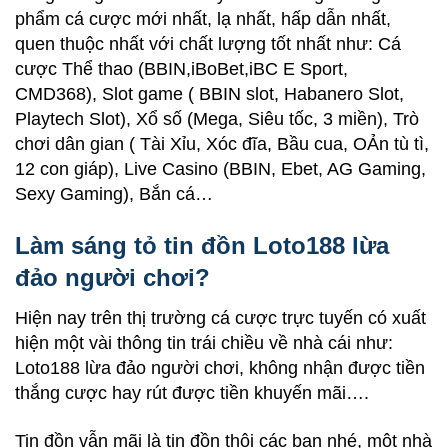
phẩm cá cược mới nhất, lạ nhất, hấp dẫn nhất,
quen thuộc nhất với chất lượng tốt nhất như: Cá
cược Thể thao (BBIN,iBoBet,iBC E Sport,
CMD368), Slot game ( BBIN slot, Habanero Slot,
Playtech Slot), Xổ số (Mega, Siêu tốc, 3 miền), Trò
chơi dân gian ( Tài Xỉu, Xóc đĩa, Bầu cua, OẢn tù tì,
12 con giáp), Live Casino (BBIN, Ebet, AG Gaming,
Sexy Gaming), Bắn cá…
Làm sáng tỏ tin đồn Loto188 lừa
đảo người chơi?
Hiện nay trên thị trường cá cược trực tuyến có xuất
hiện một vài thông tin trái chiều về nhà cái như:
Loto188 lừa đảo người chơi, không nhận được tiền
thắng cược hay rút được tiền khuyến mãi….
Tin đồn vẫn mãi là tin đồn thôi các bạn nhé, một nhà