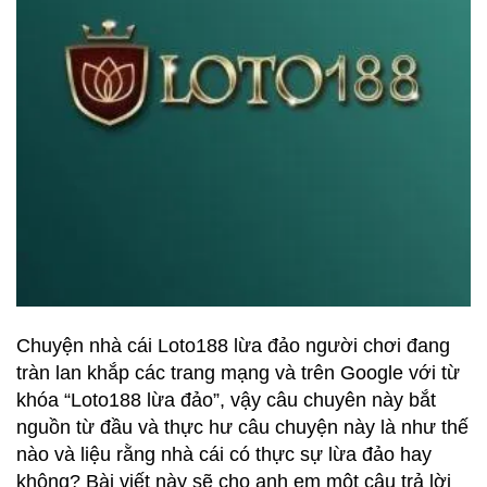
Chuyện nhà cái
Loto188 lừa đảo người chơi đang
tràn lan khắp các trang mạng và trên Google với từ
khóa “Loto188 lừa đảo”, vậy câu chuyên này bắt
nguồn từ đầu và thực hư câu chuyện này là như thế
nào và liệu rằng nhà cái có thực sự lừa đảo hay
không? Bài viết này sẽ cho anh em một câu trả lời