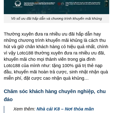
Vô số ưu đãi hấp dẫn và chương trình khuyến mãi khủng
Thường xuyên đưa ra nhiều ưu đãi hấp dẫn hay
những chương trình khuyến mãi khủng là cách thu
hút và giữ chân khách hàng có hiệu quả nhất, chính
vì vậy Loto188 thường xuyên đưa ra nhiều ưu đãi,
khuyến mãi cho mọi thành viên trong gia đình
Loto188 của mình như: tặng 100% giá trị thẻ nạp
đầu, khuyến mãi hoàn trả cược, sinh nhật nhận quà
miễn phí, đặt cược cao nhận quà khủng…
Chăm sóc khách hàng chuyên nghiệp, chu
đáo
Xem thêm:
Nhà cái K8 – Nơi thỏa mãn