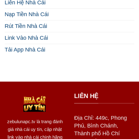
Liên Hệ Nhà Cái
2026
Thắng
Lớn
Nạp Tiền Nhà Cái
Năm
2026
Rút Tiền Nhà Cái
Link Vào Nhà Cái
Tải App Nhà Cái
LIÊN HỆ
Địa Chỉ: 449c, Phong
zebulunapc.tv
là trang đánh
Phú, Bình Chánh,
giá nhà cái uy tín, cập nhật
Thành phố Hồ Chí
link vào nhà cái chính hãng