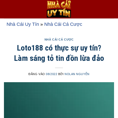
Bỏ
qua
nội
dung
Nhà Cái Uy Tín
»
Nhà Cái Cá Cược
NHÀ CÁI CÁ CƯỢC
Loto188 có thực sự uy tín?
Làm sáng tỏ tin đồn lừa đảo
ĐĂNG VÀO
08/2022
BỞI
NOLAN NGUYỄN