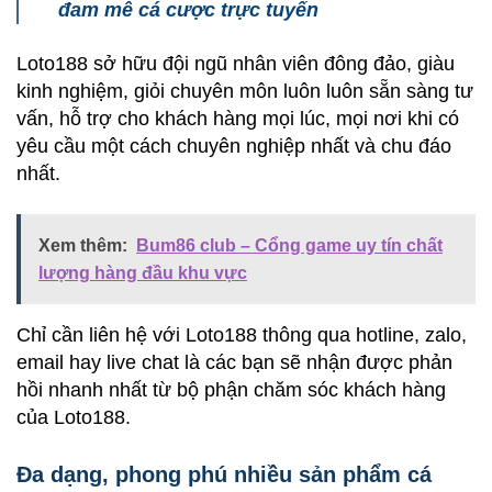
đam mê cá cược trực tuyến
Loto188 sở hữu đội ngũ nhân viên đông đảo, giàu
kinh nghiệm, giỏi chuyên môn luôn luôn sẵn sàng tư
vấn, hỗ trợ cho khách hàng mọi lúc, mọi nơi khi có
yêu cầu một cách chuyên nghiệp nhất và chu đáo
nhất.
Xem thêm:
Bum86 club – Cổng game uy tín chất
lượng hàng đầu khu vực
Chỉ cần liên hệ với Loto188 thông qua hotline, zalo,
email hay live chat là các bạn sẽ nhận được phản
hồi nhanh nhất từ bộ phận chăm sóc khách hàng
của Loto188.
Đa dạng, phong phú nhiều sản phẩm cá