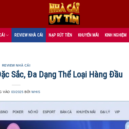
CÁI
REVIEW NHÀ CÁI
NẠP RÚT TIỀN
KHUYẾN MÃI
KINH NGHIỆM
REVIEW NHÀ CÁI
ặc Sắc, Đa Dạng Thể Loại Hàng Đầu
G VÀO
03/2025
BỞI
WHIS