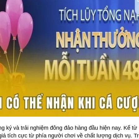
g ký và trải nghiệm đông đảo hàng đầu hiện nay. Kể từ 
á tích cực từ phía người chơi về chất lượng dịch vụ. T