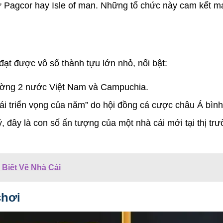
 Pagcor hay Isle of man. Những tổ chức này cam kết 
ạt được vô số thành tựu lớn nhỏ, nổi bật:
trường 2 nước Việt Nam và Campuchia.
ái triển vọng của năm” do hội đồng cá cược châu Á bình
, đây là con số ấn tượng của một nhà cái mới tại thị trư
 Biết Về Nhà Cái
chơi