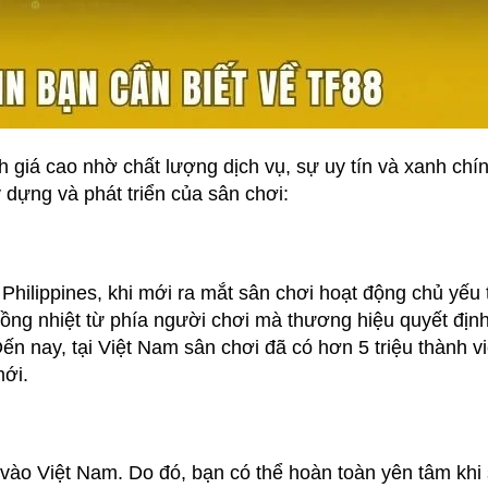
giá cao nhờ chất lượng dịch vụ, sự uy tín và xanh chí
 dựng và phát triển của sân chơi:
hilippines, khi mới ra mắt sân chơi hoạt động chủ yếu t
nồng nhiệt từ phía người chơi mà thương hiệu quyết địn
Đến nay, tại Việt Nam sân chơi đã có hơn 5 triệu thành v
mới.
 vào Việt Nam. Do đó, bạn có thể hoàn toàn yên tâm khi