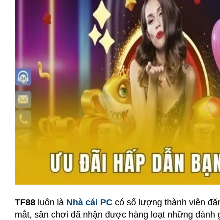
TF88
luôn là
Nhà cái PC
có số lượng thành viên đăn
mắt, sân chơi đã nhận được hàng loạt những đánh gi