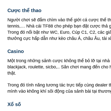
Cược thể thao
Người chơi sẽ đắm chìm vào thế giới cá cược thể t
tennis,… Nhà cái TF88 cho phép bạn đặt cược thả ga
Trong đó nổi bật như WC, Euro, Cúp C1, C2, các giải
thưởng cực hấp dẫn như kèo châu Á, châu Âu, tài xỉ
Casino
Một trong những sảnh cược không thể bỏ lỡ tại nhà
blackjack, roulette, sicbo,.. Sân chơi mang đến cho
thật.
Trong đó tính năng tương tác trực tiếp cùng dealer t
mình vào không khí sôi động của sảnh bài tại thươn
Xổ số