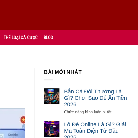
THỂ LOẠI CÁ CƯỢC
BLOG
BÀI MỚI NHẤT
Bắn Cá Đổi Thưởng Là
Gì? Chơi Sao Để Ăn Tiền
2026
ở
Chức năng bình luận bị tắt
Bắn
Cá
Lô Đề Online Là Gì? Giải
Đổi
Mã Toàn Diện Từ Đầu
Thưởng
2026
Là