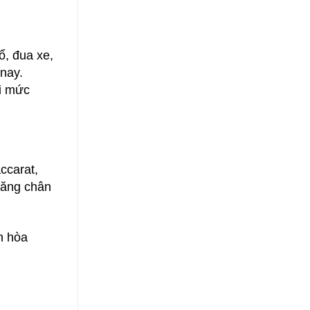
ổ, đua xe,
 nay.
ới mức
ccarat,
 năng chân
n hòa