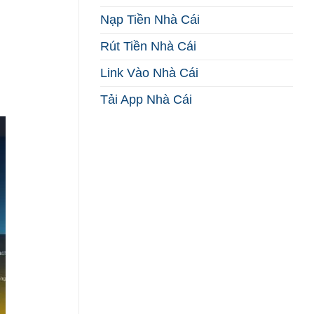
Lớn
Nạp Tiền Nhà Cái
Năm
2026
Rút Tiền Nhà Cái
Link Vào Nhà Cái
Tải App Nhà Cái