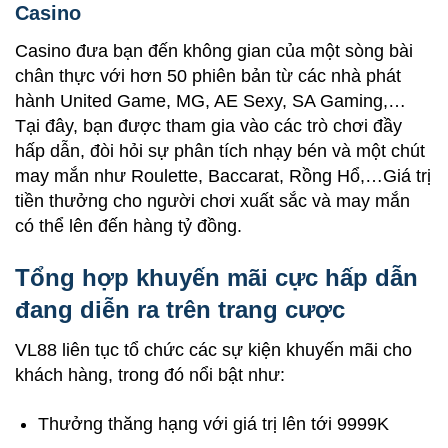
Casino
Casino đưa bạn đến không gian của một sòng bài
chân thực với hơn 50 phiên bản từ các nhà phát
hành United Game, MG, AE Sexy, SA Gaming,…
Tại đây, bạn được tham gia vào các trò chơi đầy
hấp dẫn, đòi hỏi sự phân tích nhạy bén và một chút
may mắn như Roulette, Baccarat, Rồng Hổ,…Giá trị
tiền thưởng cho người chơi xuất sắc và may mắn
có thể lên đến hàng tỷ đồng.
Tổng hợp khuyến mãi cực hấp dẫn
đang diễn ra trên trang cược
VL88 liên tục tổ chức các sự kiện khuyến mãi cho
khách hàng, trong đó nổi bật như:
Thưởng thăng hạng với giá trị lên tới 9999K