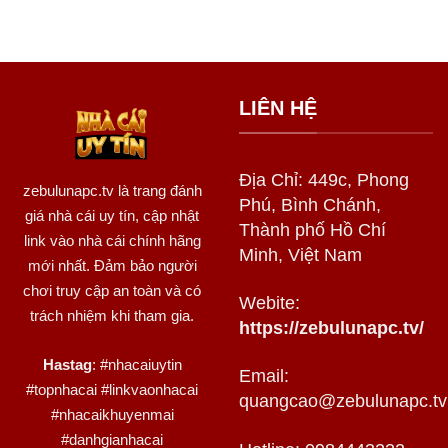
LIÊN HỆ
Địa Chỉ: 449c, Phong
zebulunapc.tv
là trang đánh
Phú, Bình Chánh,
giá nhà cái uy tín, cập nhật
Thành phố Hồ Chí
link vào nhà cái chính hãng
Minh, Việt Nam
mới nhất. Đảm bảo người
chơi truy cập an toàn và có
Webite:
trách nhiệm khi tham gia.
https://zebulunapc.tv/
Hastag
: #nhacaiuytin
Email:
#topnhacai #linkvaonhacai
quangcao@zebulunapc.tv
#nhacaikhuyenmai
#danhgianhacai