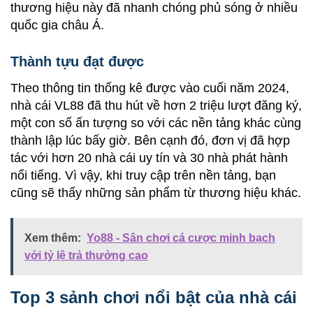
thương hiệu này đã nhanh chóng phủ sóng ở nhiều
quốc gia châu Á.
Thành tựu đạt được
Theo thông tin thống kê được vào cuối năm 2024,
nhà cái VL88 đã thu hút về hơn 2 triệu lượt đăng ký,
một con số ấn tượng so với các nền tảng khác cùng
thành lập lúc bấy giờ. Bên cạnh đó, đơn vị đã hợp
tác với hơn 20 nhà cái uy tín và 30 nhà phát hành
nổi tiếng. Vì vậy, khi truy cập trên nền tảng, bạn
cũng sẽ thấy những sản phẩm từ thương hiệu khác.
Xem thêm:
Yo88 - Sân chơi cá cược minh bạch
với tỷ lệ trả thưởng cao
Top 3 sảnh chơi nổi bật của nhà cái