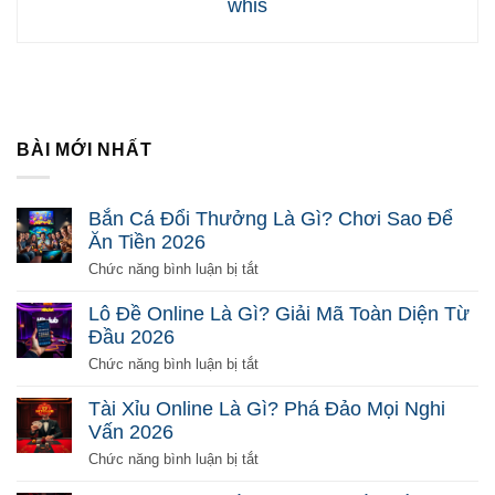
whis
BÀI MỚI NHẤT
Bắn Cá Đổi Thưởng Là Gì? Chơi Sao Để
Ăn Tiền 2026
ở
Chức năng bình luận bị tắt
Bắn
Cá
Lô Đề Online Là Gì? Giải Mã Toàn Diện Từ
Đổi
Đầu 2026
Thưởng
Là
ở
Chức năng bình luận bị tắt
Gì?
Lô
Chơi
Đề
Tài Xỉu Online Là Gì? Phá Đảo Mọi Nghi
Sao
Online
Vấn 2026
Để
Là
Ăn
Gì?
ở
Chức năng bình luận bị tắt
Tiền
Giải
Tài
2026
Mã