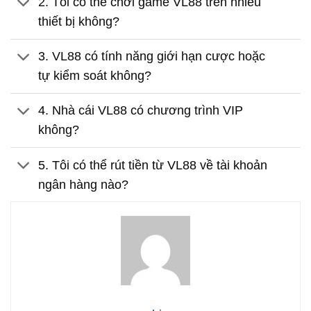
2. Tôi có thể chơi game VL88 trên nhiều
thiết bị không?
3. VL88 có tính năng giới hạn cược hoặc
tự kiểm soát không?
4. Nhà cái VL88 có chương trình VIP
không?
5. Tôi có thể rút tiền từ VL88 về tài khoản
ngân hàng nào?