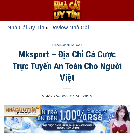
Bỏ
qua
nội
dung
Nhà Cái Uy Tín
»
Review Nhà Cái
REVIEW NHÀ CÁI
Mksport – Địa Chỉ Cá Cược
Trực Tuyến An Toàn Cho Người
Việt
ĐĂNG VÀO
08/2025
BỞI
WHIS