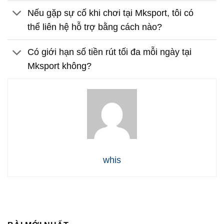
Nếu gặp sự cố khi chơi tại Mksport, tôi có
thể liên hệ hỗ trợ bằng cách nào?
Có giới hạn số tiền rút tối đa mỗi ngày tại
Mksport không?
whis