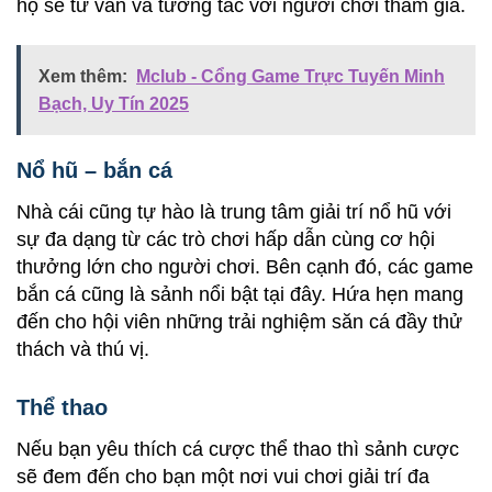
họ sẽ tư vấn và tương tác với người chơi tham gia.
Xem thêm:
Mclub - Cổng Game Trực Tuyến Minh
Bạch, Uy Tín 2025
Nổ hũ – bắn cá
Nhà cái cũng tự hào là trung tâm giải trí nổ hũ với
sự đa dạng từ các trò chơi hấp dẫn cùng cơ hội
thưởng lớn cho người chơi. Bên cạnh đó, các game
bắn cá cũng là sảnh nổi bật tại đây. Hứa hẹn mang
đến cho hội viên những trải nghiệm săn cá đầy thử
thách và thú vị.
Thể thao
Nếu bạn yêu thích cá cược thể thao thì sảnh cược
sẽ đem đến cho bạn một nơi vui chơi giải trí đa