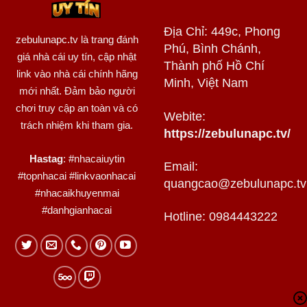
Địa Chỉ: 449c, Phong
zebulunapc.tv
là trang đánh
Phú, Bình Chánh,
giá nhà cái uy tín, cập nhật
Thành phố Hồ Chí
link vào nhà cái chính hãng
Minh, Việt Nam
mới nhất. Đảm bảo người
chơi truy cập an toàn và có
Webite:
trách nhiệm khi tham gia.
https://zebulunapc.tv/
Hastag
: #nhacaiuytin
Email:
#topnhacai #linkvaonhacai
quangcao@zebulunapc.tv
#nhacaikhuyenmai
#danhgianhacai
Hotline: 0984443222