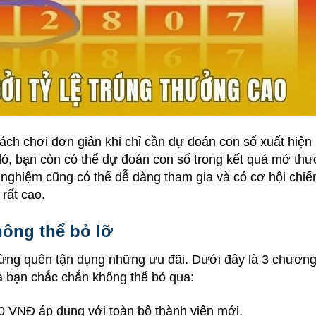
ách chơi đơn giản khi chỉ cần dự đoán con số xuất hiện 
đó, bạn còn có thể dự đoán con số trong kết quả mở thư
 nghiệm cũng có thể dễ dàng tham gia và có cơ hội chiế
rất cao.
hông thể bỏ lỡ
đừng quên tận dụng những ưu đãi. Dưới đây là 3 chương
à bạn chắc chắn không thể bỏ qua:
0 VNĐ áp dụng với toàn bộ thành viên mới.