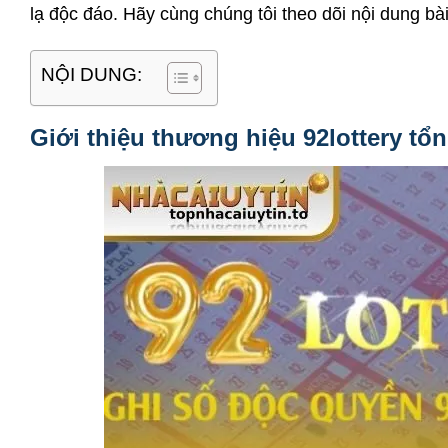
lạ độc đáo. Hãy cùng chúng tôi theo dõi nội dung bà
NỘI DUNG:
Giới thiệu thương hiệu 92lottery tổ