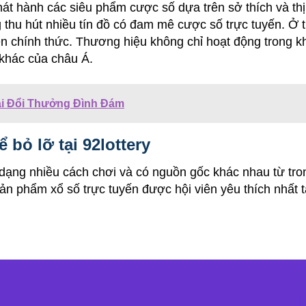
hát hành các siêu phẩm cược số dựa trên sở thích và thị
 thu hút nhiều tín đồ có đam mê cược số trực tuyến. Ở 
viên chính thức. Thương hiệu không chỉ hoạt động trong 
khác của châu Á.
ái Đổi Thưởng Đình Đám
bỏ lỡ tại 92lottery
 dạng nhiều cách chơi và có nguồn gốc khác nhau từ tr
ản phẩm xổ số trực tuyến được hội viên yêu thích nhất t