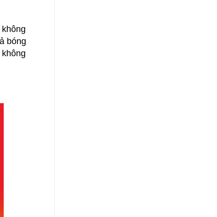
n không
uả bóng
n không