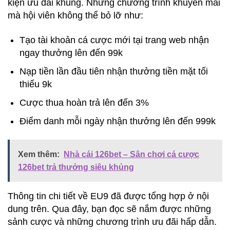
kiện ưu đãi khủng. Những chương trình khuyến mãi
mà hội viên không thể bỏ lỡ như:
Tạo tài khoản cá cược mới tại trang web nhận
ngay thưởng lên đến 99k
Nạp tiền lần đầu tiên nhận thưởng tiền mặt tối
thiểu 9k
Cược thua hoàn trả lên đến 3%
Điểm danh mỗi ngày nhận thưởng lên đến 999k
Xem thêm:
Nhà cái 126bet – Sân chơi cá cược
126bet trả thưởng siêu khủng
Thông tin chi tiết về EU9 đã được tổng hợp ở nội
dung trên. Qua đây, bạn đọc sẽ nắm được những
sảnh cược và những chương trình ưu đãi hấp dẫn.