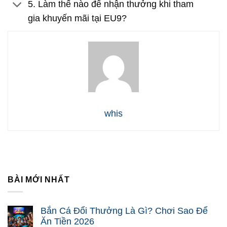
5. Làm thế nào để nhận thưởng khi tham
gia khuyến mãi tại EU9?
whis
BÀI MỚI NHẤT
Bắn Cá Đổi Thưởng Là Gì? Chơi Sao Để
Ăn Tiền 2026