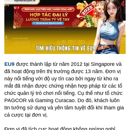
EU9
được thành lập từ năm 2012 tại Singapore và
đã hoạt động trên thị trường được 13 năm. Đơn vị
này nổi tiếng với độ uy tín cao bởi ngay từ kho ra
mắt đã nhận được chứng nhận hợp pháp từ các tổ
chức quản lý trò chơi nổi tiếng. Cụ thể như tổ chức
PAGCOR và Gaming Curacao. Do đó, khách luôn
tin tưởng sử dụng và yên tâm tuyệt đối khi tham gia
cá cược tại đơn vị.
Đơn vị đã tích cực hoạt động không ngừng nghỉ