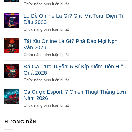
ở
Chức năng bình luận bị tắt
Bắn
Cá
Lô Đề Online Là Gì? Giải Mã Toàn Diện Từ
Đổi
Đầu 2026
Thưởng
Là
ở
Chức năng bình luận bị tắt
Gì?
Lô
Chơi
Đề
Tài Xỉu Online Là Gì? Phá Đảo Mọi Nghi
Sao
Online
Vấn 2026
Để
Là
Ăn
Gì?
ở
Chức năng bình luận bị tắt
Tiền
Giải
Tài
2026
Mã
Xỉu
Đá Gà Trực Tuyến: 5 Bí Kíp Kiếm Tiền Hiệu
Toàn
Online
Quả 2026
Diện
Là
Từ
Gì?
ở
Chức năng bình luận bị tắt
Đầu
Phá
Đá
2026
Đảo
Gà
Cá Cược Esport: 7 Chiến Thuật Thắng Lớn
Mọi
Trực
Năm 2026
Nghi
Tuyến:
Vấn
5
ở
Chức năng bình luận bị tắt
2026
Bí
Cá
Kíp
Cược
Kiếm
Esport:
HƯỚNG DẪN
Tiền
7
Hiệu
Chiến