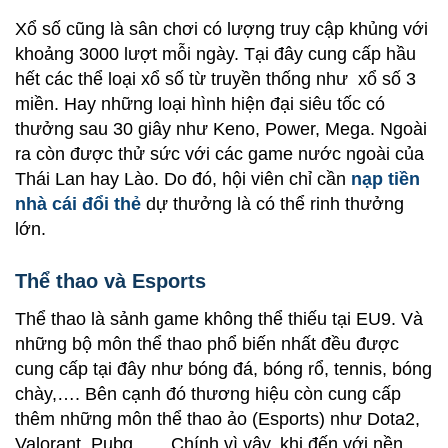
Xổ số cũng là sân chơi có lượng truy cập khủng với
khoảng 3000 lượt mỗi ngày. Tại đây cung cấp hầu
hết các thể loại xổ số từ truyền thống như xổ số 3
miền. Hay những loại hình hiện đại siêu tốc có
thưởng sau 30 giây như Keno, Power, Mega. Ngoài
ra còn được thử sức với các game nước ngoài của
Thái Lan hay Lào. Do đó, hội viên chỉ cần
nạp tiền
nhà cái đổi thẻ
dự thưởng là có thể rinh thưởng
lớn.
Thể thao và Esports
Thể thao là sảnh game không thể thiếu tại EU9. Và
những bộ môn thể thao phổ biến nhất đều được
cung cấp tại đây như bóng đá, bóng rổ, tennis, bóng
chày,…. Bên cạnh đó thương hiệu còn cung cấp
thêm những môn thể thao ảo (Esports) như Dota2,
Valorant, Pubg, …. Chính vì vậy, khi đến với nền