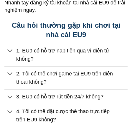
Nhanh tay đăng ký tài khoản tại nhà cái EU9 để trải
nghiệm ngay.
Câu hỏi thường gặp khi chơi tại
nhà cái EU9
1. EU9 có hỗ trợ nạp tiền qua ví điện tử
không?
2. Tôi có thể chơi game tại EU9 trên điện
thoại không?
3. EU9 có hỗ trợ rút tiền 24/7 không?
4. Tôi có thể đặt cược thể thao trực tiếp
trên EU9 không?