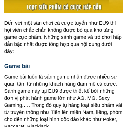
Đến với một sân chơi cá cược tuyến như EU9 thì
hội viên chắc chắn không được bỏ qua kho tàng
game cực phẩm. Những sảnh game và trò chơi hấp
dẫn bậc nhất được tổng hợp qua nội dung dưới
đây:
Game bài
Game bài luôn là sảnh game nhận được nhiều sự
quan tâm từ những khách hàng đam mê cá cược.
Sảnh game này tại EU9 được thiết kế bởi những
đơn vị phát hành game lớn như AG, MG, Sexy
Gaming,…. Trong đó quy tụ hàng loạt siêu phẩm vài
từ truyền thống như Tiến lên miền Nam, liêng, phỏm
cho đến những loại hình độc đáo khác như Poker,
Baccarat, Blackjack,…