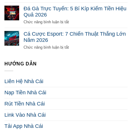
Tiền
Giải
Tài
2026
Mã
Xỉu
Đá Gà Trực Tuyến: 5 Bí Kíp Kiếm Tiền Hiệu
Toàn
Online
Quả 2026
Diện
Là
Từ
Gì?
ở
Chức năng bình luận bị tắt
Đầu
Phá
Đá
2026
Đảo
Gà
Cá Cược Esport: 7 Chiến Thuật Thắng Lớn
Mọi
Trực
Năm 2026
Nghi
Tuyến:
Vấn
5
ở
Chức năng bình luận bị tắt
2026
Bí
Cá
Kíp
Cược
Kiếm
Esport:
HƯỚNG DẪN
Tiền
7
Hiệu
Chiến
Quả
Thuật
Liên Hệ Nhà Cái
2026
Thắng
Lớn
Nạp Tiền Nhà Cái
Năm
2026
Rút Tiền Nhà Cái
Link Vào Nhà Cái
Tải App Nhà Cái