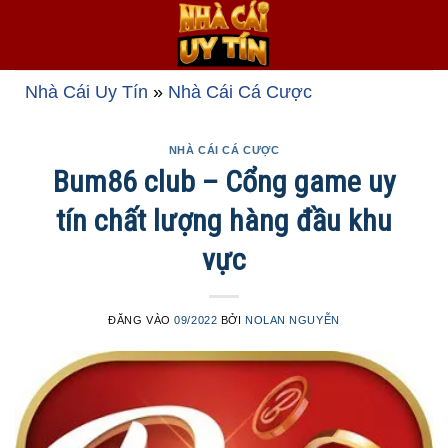
Bỏ
qua
nội
dung
Nhà Cái Uy Tín
»
Nhà Cái Cá Cược
NHÀ CÁI CÁ CƯỢC
Bum86 club – Cổng game uy
tín chất lượng hàng đầu khu
vực
ĐĂNG VÀO
09/2022
BỞI
NOLAN NGUYỄN