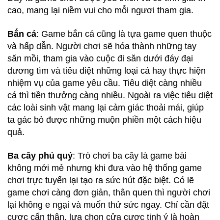
cao, mang lại niềm vui cho mỗi ngươi tham gia.
Bắn cá
: Game bắn cá cũng là tựa game quen thuộc
và hấp dẫn. Người chơi sẽ hóa thành những tay
săn mồi, tham gia vào cuộc đi săn dưới đáy đại
dương tìm và tiêu diệt những loại cá hay thực hiện
nhiệm vụ của game yêu cầu. Tiêu diệt càng nhiều
cá thì tiền thưởng càng nhiều. Ngoài ra việc tiêu diệt
các loài sinh vật mang lại cảm giác thoải mái, giúp
ta gác bỏ được những muộn phiền một cách hiệu
quả.
Ba cây phú quý
: Trò chơi ba cây là game bài
không mới mẻ nhưng khi đưa vào hệ thống game
chơi trực tuyến lại tạo ra sức hút đặc biệt. Có lẽ
game chơi càng đơn giản, thân quen thì người chơi
lại không e ngại và muốn thử sức ngay. Chỉ cần đặt
cược cẩn thận, lựa chọn cửa cược tinh ý là hoàn