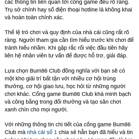
các thông tin liên quan tới cổng game đều rõ ràng.
Trụ sở chính hay số điện thoại hotline là không khai
và hoàn toàn chính xác.
Thể lệ trò chơi và quy định của nhà cái cũng rất rõ
ràng. Người tham gia cần tìm hiểu trước khi chơi để
tránh hiểu nhầm. Khi gặp rắc rối việc đầu tiên hãy
liên hệ nhân viên tư vấn để được hỗ trơ, giải đáp.
Lựa chọn Bum86 Club đồng nghĩa với bạn sẽ có
một kho giải trí bất tận với nhiều cơ hội trúng
thưởng, cơ hội giao lưu, học hỏi từ những người
chơi khác. Cổng game Bum86 Club khá minh bạch
và công bằng trong đổi thưởng và tạo sân chơi
xanh chín cho mọi người.
Với những thông tin chi tiết của cổng game Bum86
Club mà
nhà cái số 1
chia sẻ hẳn bạn đã hiểu và tin