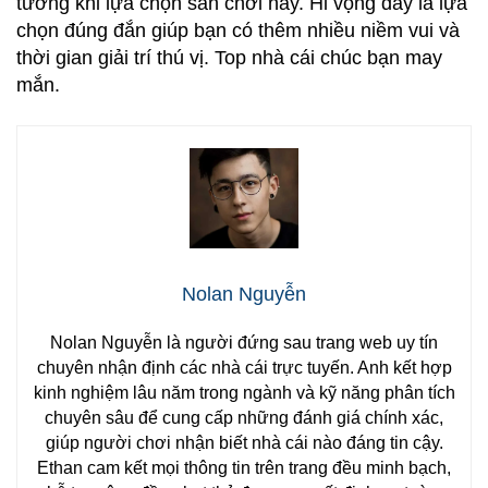
tưởng khi lựa chọn sân chơi này. Hi vọng đây là lựa
chọn đúng đắn giúp bạn có thêm nhiều niềm vui và
thời gian giải trí thú vị. Top nhà cái chúc bạn may
mắn.
Nolan Nguyễn
Nolan Nguyễn là người đứng sau trang web uy tín
chuyên nhận định các nhà cái trực tuyến. Anh kết hợp
kinh nghiệm lâu năm trong ngành và kỹ năng phân tích
chuyên sâu để cung cấp những đánh giá chính xác,
giúp người chơi nhận biết nhà cái nào đáng tin cậy.
Ethan cam kết mọi thông tin trên trang đều minh bạch,