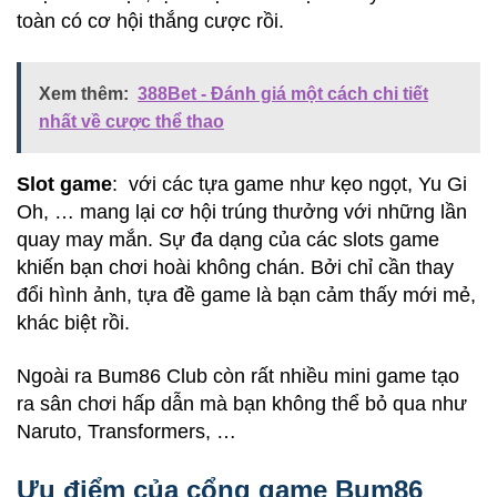
toàn có cơ hội thắng cược rồi.
Xem thêm:
388Bet - Đánh giá một cách chi tiết
nhất về cược thể thao
Slot game
: với các tựa game như kẹo ngọt, Yu Gi
Oh, … mang lại cơ hội trúng thưởng với những lần
quay may mắn. Sự đa dạng của các slots game
khiến bạn chơi hoài không chán. Bởi chỉ cần thay
đổi hình ảnh, tựa đề game là bạn cảm thấy mới mẻ,
khác biệt rồi.
Ngoài ra Bum86 Club còn rất nhiều mini game tạo
ra sân chơi hấp dẫn mà bạn không thể bỏ qua như
Naruto, Transformers, …
Ưu điểm của cổng game Bum86