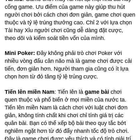
cổng game. Ưu điểm của game này giúp thu hút
người chơi bởi cách chơi đơn giản, game chơi quen
thuộc và tỷ lệ trúng thưởng cao. Chỉ 2 với lựa chọn
Tài hay Xỉu người chơi cũng dễ dàng đặt cược,
theo dõi và kiểm soát tiền vốn của mình.
Mini Poker:
Đây không phải trò chơi Poker với
nhiều vòng đấu cân não mà là game chơi được cải
tiến, đơn giản hơn. Người tham gia cũng có ít lựa
chọn hơn từ đó tăng tỷ lệ trúng cược.
Tiến lên miền Nam
: Tiến lên là
game bài
chơi
quen thuộc và phổ biến ở mọi miền của nước ta.
Tiến lên miền Nam là cách chơi với luật chơi đơn
giản, không tính chất khi chơi chỉ tính giá trị các
quân bài. Bạn có thể xếp bộ bài theo quy tắc bớt
nghiêm ngặt hơn từ đó đẩy nhanh tốc độ trò chơi.
Đây là game chơi được yêu thích và có tính giải trí