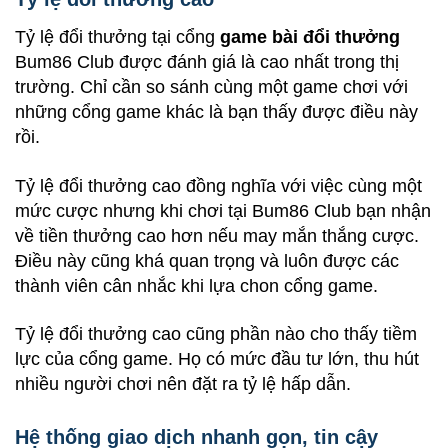
Tỷ lệ đổi thưởng tại cổng
game bài đổi thưởng
Bum86 Club được đánh giá là cao nhất trong thị
trường. Chỉ cần so sánh cùng một game chơi với
những cổng game khác là bạn thấy được điều này
rồi.
Tỷ lệ đổi thưởng cao đồng nghĩa với việc cùng một
mức cược nhưng khi chơi tại Bum86 Club bạn nhận
về tiền thưởng cao hơn nếu may mắn thắng cược.
Điều này cũng khá quan trọng và luôn được các
thành viên cân nhắc khi lựa chon cổng game.
Tỷ lệ đổi thưởng cao cũng phần nào cho thấy tiềm
lực của cổng game. Họ có mức đầu tư lớn, thu hút
nhiều người chơi nên đặt ra tỷ lệ hấp dẫn.
Hệ thống giao dịch nhanh gọn, tin cậy