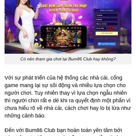
Có nên tham gia chơi tại Bum86 Club hay không?
Với sự phát triển của hệ thống các nhà cái, cổng
game mang lại sự sôi động và nhiều lựa chọn cho
người chơi. Tuy nhiên thay vì lựa chọn ngẫu nhiên
thì người chơi rất e dè khi ra quyết định một phẩn vì
chưa hiểu rõ về nhà cái, cách chơi hay lo bị lừa như
những cảnh báo.
Đến với Bum86 Club bạn hoàn toàn yên tâm bởi