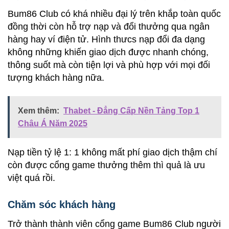
Bum86 Club có khá nhiều đại lý trên khắp toàn quốc
đồng thời còn hỗ trợ nạp và đổi thưởng qua ngân
hàng hay ví điện tử. Hình thưcs nạp đổi đa dạng
không những khiến giao dịch được nhanh chóng,
thông suốt mà còn tiện lợi và phù hợp với mọi đối
tượng khách hàng nữa.
Xem thêm:
Thabet - Đẳng Cấp Nền Tảng Top 1
Châu Á Năm 2025
Nạp tiền tỷ lệ 1: 1 không mất phí giao dịch thậm chí
còn được cổng game thưởng thêm thì quả là ưu
việt quá rồi.
Chăm sóc khách hàng
Trở thành thành viên cổng game Bum86 Club người