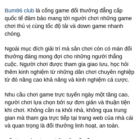
Bum86 club
là cổng game đổi thưởng đẳng cấp
quốc tế đảm bảo mang tới người chơi những game
chơi thú vị cùng tốc độ tải và down game nhanh
chóng.
Ngoài mục đích giải trí mà sân chơi còn có màn đổi
thưởng đáng mong đợi cho những người thắng
cuộc. Người chơi được tham gia giao lưu, học hỏi
thêm kinh nghiệm từ n
hững dân chơi chuyên nghiệp
từ đó nâng cao khả năng và kinh nghiệm cá cược.
Nhu cầu chơi game trực tuyến ngày một tăng cao,
người chơi lựa chọn bởi sự đơn giản và thuận tiện
khi chơi. Không cần ra khỏi nhà, không qua trung
gian mà tham gia trực tiếp tại trang web của nhà cái
và quan trọng là đổi thưởng linh hoạt, an toàn.