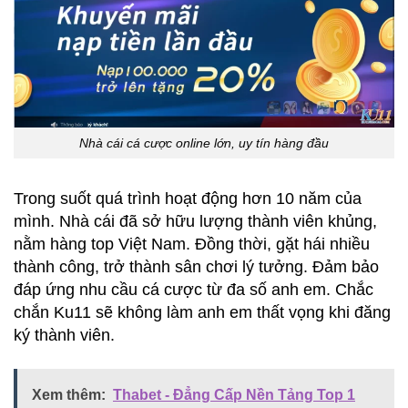
Nhà cái cá cược online lớn, uy tín hàng đầu
Trong suốt quá trình hoạt động hơn 10 năm của
mình. Nhà cái đã sở hữu lượng thành viên khủng,
nằm hàng top Việt Nam. Đồng thời, gặt hái nhiều
thành công, trở thành sân chơi lý tưởng. Đảm bảo
đáp ứng nhu cầu cá cược từ đa số anh em. Chắc
chắn Ku11 sẽ không làm anh em thất vọng khi đăng
ký thành viên.
Xem thêm:
Thabet - Đẳng Cấp Nền Tảng Top 1