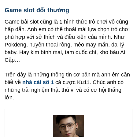
Game slot đổi thưởng
Game bài slot cũng là 1 hình thức trò chơi vô cùng
hấp dẫn. Anh em có thể thoải mái lựa chọn trò chơi
phù hợp với sở thích và điều kiện của mình. Như
Pokdeng, huyền thoại rồng, mèo may mắn, đại lý
baby. Hay kim bình mai, tam quốc chí, kho báu Ai
Cập…
Trên đây là những thông tin cơ bản mà anh êm cần
biết về
nhà cái số 1
cá cược Ku11. Chúc anh có
những trải nghiệm thật thú vị và có cơ hội thắng
lớn.