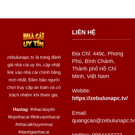
LIÊN HỆ
Địa Chỉ: 449c, Phong
zebulunapc.tv
là trang đánh
Phú, Bình Chánh,
giá nhà cái uy tín, cập nhật
Thành phố Hồ Chí
link vào nhà cái chính hãng
Minh, Việt Nam
mới nhất. Đảm bảo người
chơi truy cập an toàn và có
Webite:
trách nhiệm khi tham gia.
https://zebulunapc.tv/
Hastag
: #nhacaiuytin
Email:
#topnhacai #linkvaonhacai
quangcao@zebulunapc.tv
#nhacaikhuyenmai
#danhgianhacai