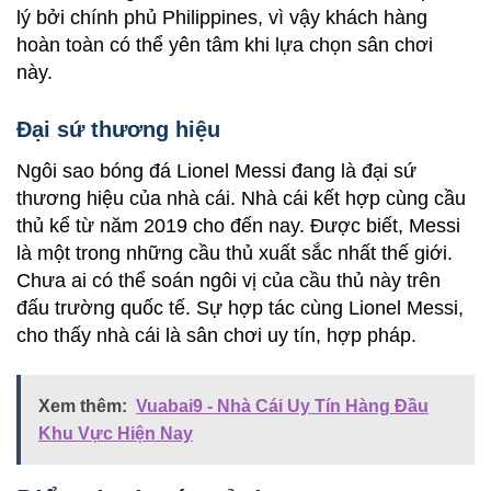
lý bởi chính phủ Philippines, vì vậy khách hàng
hoàn toàn có thể yên tâm khi lựa chọn sân chơi
này.
Đại sứ thương hiệu
Ngôi sao bóng đá Lionel Messi đang là đại sứ
thương hiệu của nhà cái. Nhà cái kết hợp cùng cầu
thủ kể từ năm 2019 cho đến nay. Được biết, Messi
là một trong những cầu thủ xuất sắc nhất thế giới.
Chưa ai có thể soán ngôi vị của cầu thủ này trên
đấu trường quốc tế. Sự hợp tác cùng Lionel Messi,
cho thấy nhà cái là sân chơi uy tín, hợp pháp.
Xem thêm:
Vuabai9 - Nhà Cái Uy Tín Hàng Đầu
Khu Vực Hiện Nay