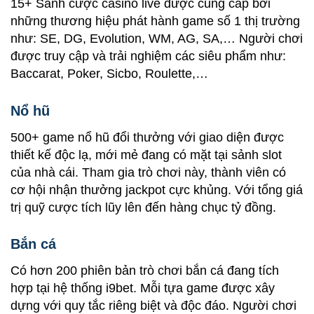
15+ Sảnh cược casino live được cung cấp bởi
những thương hiệu phát hành game số 1 thị trường
như: SE, DG, Evolution, WM, AG, SA,… Người chơi
được truy cập và trải nghiệm các siêu phẩm như:
Baccarat, Poker, Sicbo, Roulette,…
Nổ hũ
500+ game nổ hũ đổi thưởng với giao diện được
thiết kế độc lạ, mới mẻ đang có mặt tại sảnh slot
của nhà cái. Tham gia trò chơi này, thành viên có
cơ hội nhận thưởng jackpot cực khủng.
Với tổng giá
trị quỹ cược tích lũy lên đến hàng chục tỷ đồng.
Bắn cá
Có hơn 200 phiên bản trò chơi bắn cá đang tích
hợp tại hệ thống i9bet. Mỗi tựa game được xây
dựng với quy tắc riêng biệt và độc đáo. Người chơi