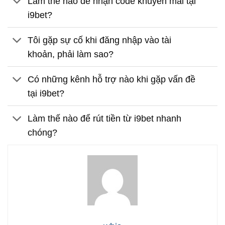
Làm thế nào để nhận code khuyến mãi tại
i9bet?
Tôi gặp sự cố khi đăng nhập vào tài
khoản, phải làm sao?
Có những kênh hỗ trợ nào khi gặp vấn đề
tại i9bet?
Làm thế nào để rút tiền từ i9bet nhanh
chóng?