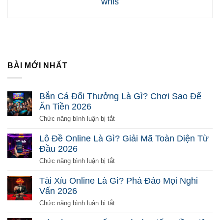
whis
BÀI MỚI NHẤT
Bắn Cá Đổi Thưởng Là Gì? Chơi Sao Để
Ăn Tiền 2026
ở
Chức năng bình luận bị tắt
Bắn
Cá
Lô Đề Online Là Gì? Giải Mã Toàn Diện Từ
Đổi
Đầu 2026
Thưởng
Là
ở
Chức năng bình luận bị tắt
Gì?
Lô
Chơi
Đề
Tài Xỉu Online Là Gì? Phá Đảo Mọi Nghi
Sao
Online
Vấn 2026
Để
Là
Ăn
Gì?
ở
Chức năng bình luận bị tắt
Tiền
Giải
Tài
2026
Mã
Xỉu