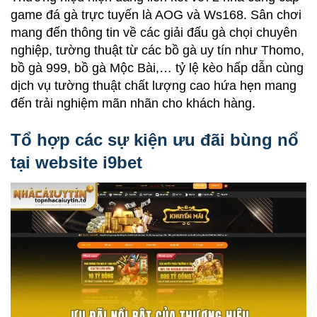
game đá gà trực tuyến là AOG và Ws168. Sân chơi
mang đến thông tin về các giải đấu gà chọi chuyên
nghiệp, tường thuật từ các bồ gà uy tín như Thomo,
bồ gà 999, bồ gà Mộc Bài,… tỷ lệ kèo hấp dẫn cùng
dịch vụ tường thuật chất lượng cao hứa hẹn mang
đến trải nghiệm mãn nhãn cho khách hàng.
Tổ hợp các sự kiện ưu đãi bùng nổ
tại website i9bet