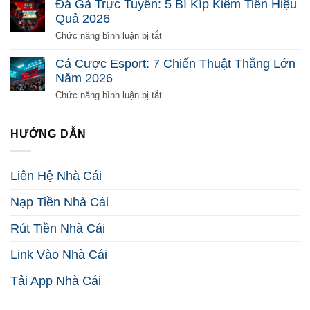
Đá Gà Trực Tuyến: 5 Bí Kíp Kiếm Tiền Hiệu
Toàn
Online
Quả 2026
Diện
Là
Từ
Gì?
ở
Chức năng bình luận bị tắt
Đầu
Phá
Đá
2026
Đảo
Gà
Cá Cược Esport: 7 Chiến Thuật Thắng Lớn
Mọi
Trực
Năm 2026
Nghi
Tuyến:
Vấn
5
ở
Chức năng bình luận bị tắt
2026
Bí
Cá
Kíp
Cược
Kiếm
Esport:
HƯỚNG DẪN
Tiền
7
Hiệu
Chiến
Quả
Thuật
Liên Hệ Nhà Cái
2026
Thắng
Lớn
Nạp Tiền Nhà Cái
Năm
2026
Rút Tiền Nhà Cái
Link Vào Nhà Cái
Tải App Nhà Cái