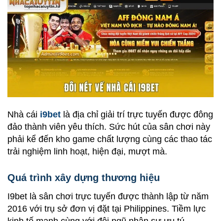
Nhà cái
i9bet
là địa chỉ giải trí trực tuyến được đông
đảo thành viên yêu thích. Sức hút của sân chơi này
phải kể đến kho game chất lượng cùng các thao tác
trải nghiệm linh hoạt, hiện đại, mượt mà.
Quá trình xây dựng thương hiệu
I9bet là sân chơi trực tuyến được thành lập từ năm
2016 với trụ sở đơn vị đặt tại Philippines. Tiềm lực
kinh tế mạnh cùng với đội ngũ nhân sự ưu tú,