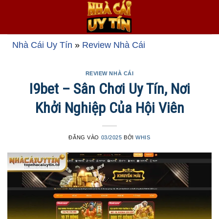
Bỏ
qua
nội
dung
Nhà Cái Uy Tín
»
Review Nhà Cái
REVIEW NHÀ CÁI
I9bet – Sân Chơi Uy Tín, Nơi
Khởi Nghiệp Của Hội Viên
ĐĂNG VÀO
03/2025
BỞI
WHIS