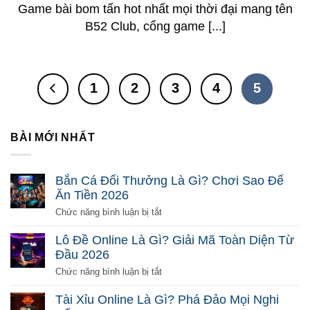
Game bài bom tấn hot nhất mọi thời đại mang tên
B52 Club, cổng game [...]
1
2
3
4
5
BÀI MỚI NHẤT
Bắn Cá Đổi Thưởng Là Gì? Chơi Sao Để
Ăn Tiền 2026
ở
Chức năng bình luận bị tắt
Bắn
Cá
Lô Đề Online Là Gì? Giải Mã Toàn Diện Từ
Đổi
Đầu 2026
Thưởng
Là
ở
Chức năng bình luận bị tắt
Gì?
Lô
Chơi
Đề
Tài Xỉu Online Là Gì? Phá Đảo Mọi Nghi
Sao
Online