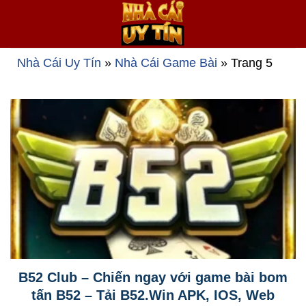
Bỏ
qua
nội
dung
Nhà Cái Uy Tín
»
Nhà Cái Game Bài
»
Trang 5
B52 Club – Chiến ngay với game bài bom
tấn B52 – Tải B52.Win APK, IOS, Web