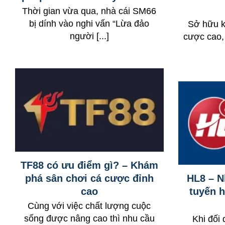
Thời gian vừa qua, nhà cái SM66
bị dính vào nghi vấn “Lừa đảo
Sở hữu k
người [...]
cược cao,
TF88 có ưu điểm gì? – Khám
phá sân chơi cá cược đỉnh
HL8 – N
cao
tuyến h
Cùng với việc chất lượng cuộc
sống được nâng cao thì nhu cầu
Khi đối 