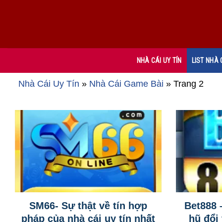
Bỏ
qua
nội
dung
NHÀ CÁI UY TÍN
LIST NHÀ 
Nhà Cái Uy Tín
»
Nhà Cái Game Bài
»
Trang 2
SM66- Sự thật về tín hợp
Bet888 
pháp của nhà cái uy tín nhất
hũ đổi