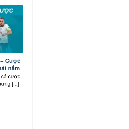
 – Cược
phải nắm
i cá cược
ững [...]