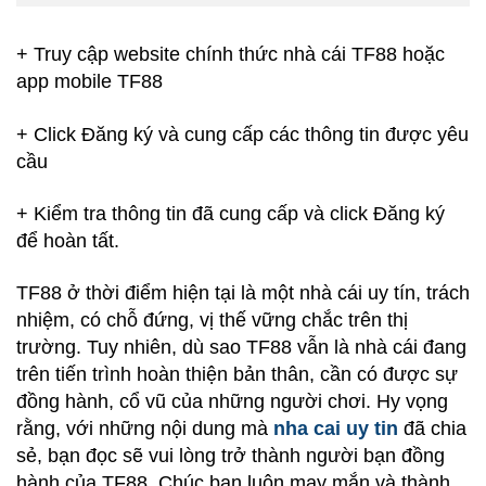
+ Truy cập website chính thức nhà cái TF88 hoặc
app mobile TF88
+ Click Đăng ký và cung cấp các thông tin được yêu
cầu
+ Kiểm tra thông tin đã cung cấp và click Đăng ký
để hoàn tất.
TF88 ở thời điểm hiện tại là một nhà cái uy tín, trách
nhiệm, có chỗ đứng, vị thế vững chắc trên thị
trường. Tuy nhiên, dù sao TF88 vẫn là nhà cái đang
trên tiến trình hoàn thiện bản thân, cần có được sự
đồng hành, cổ vũ của những người chơi. Hy vọng
rằng, với những nội dung mà
nha cai uy tin
đã chia
sẻ, bạn đọc sẽ vui lòng trở thành người bạn đồng
hành của TF88. Chúc bạn luôn may mắn và thành