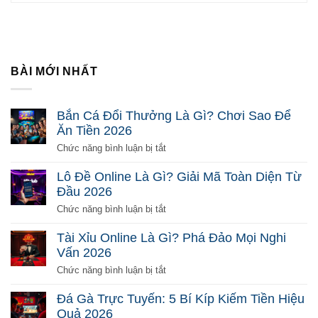
BÀI MỚI NHẤT
Bắn Cá Đổi Thưởng Là Gì? Chơi Sao Để
Ăn Tiền 2026
ở
Chức năng bình luận bị tắt
Bắn
Cá
Lô Đề Online Là Gì? Giải Mã Toàn Diện Từ
Đổi
Đầu 2026
Thưởng
Là
ở
Chức năng bình luận bị tắt
Gì?
Lô
Chơi
Đề
Tài Xỉu Online Là Gì? Phá Đảo Mọi Nghi
Sao
Online
Vấn 2026
Để
Là
Ăn
Gì?
ở
Chức năng bình luận bị tắt
Tiền
Giải
Tài
2026
Mã
Xỉu
Đá Gà Trực Tuyến: 5 Bí Kíp Kiếm Tiền Hiệu
Toàn
Online
Quả 2026
Diện
Là