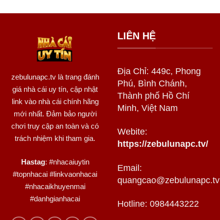
LIÊN HỆ
Địa Chỉ: 449c, Phong
zebulunapc.tv
là trang đánh
Phú, Bình Chánh,
giá nhà cái uy tín, cập nhật
Thành phố Hồ Chí
link vào nhà cái chính hãng
Minh, Việt Nam
mới nhất. Đảm bảo người
chơi truy cập an toàn và có
Webite:
trách nhiệm khi tham gia.
https://zebulunapc.tv/
Hastag
: #nhacaiuytin
Email:
#topnhacai #linkvaonhacai
quangcao@zebulunapc.tv
#nhacaikhuyenmai
#danhgianhacai
Hotline: 0984443222