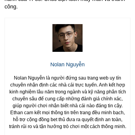
công.
Nolan Nguyễn
Nolan Nguyễn là người đứng sau trang web uy tín
chuyên nhận định các nhà cái trực tuyến. Anh kết hợp
kinh nghiệm lâu năm trong ngành và kỹ năng phân tích
chuyên sâu để cung cấp những đánh giá chính xác,
giúp người chơi nhận biết nhà cái nào đáng tin cậy.
Ethan cam kết mọi thông tin trên trang đều minh bạch,
hỗ trợ cộng đồng bet thủ đưa ra quyết định an toàn,
tránh rủi ro và tận hưởng trò chơi một cách thông minh.