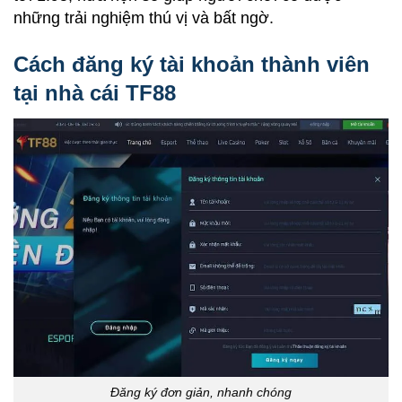
những trải nghiệm thú vị và bất ngờ.
Cách đăng ký tài khoản thành viên
tại nhà cái TF88
Đăng ký đơn giản, nhanh chóng