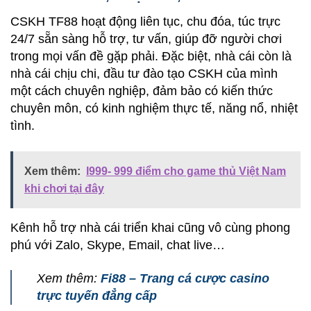
CSKH TF88 hoạt động liên tục, chu đóa, túc trực
24/7 sẵn sàng hỗ trợ, tư vấn, giúp đỡ người chơi
trong mọi vấn đề gặp phải. Đặc biệt, nhà cái còn là
nhà cái chịu chi, đầu tư đào tạo CSKH của mình
một cách chuyên nghiệp, đảm bảo có kiến thức
chuyên môn, có kinh nghiệm thực tế, năng nổ, nhiệt
tình.
Xem thêm:
I999- 999 điểm cho game thủ Việt Nam
khi chơi tại đây
Kênh hỗ trợ nhà cái triển khai cũng vô cùng phong
phú với Zalo, Skype, Email, chat live…
Xem thêm:
Fi88 – Trang cá cược casino
trực tuyến đẳng cấp