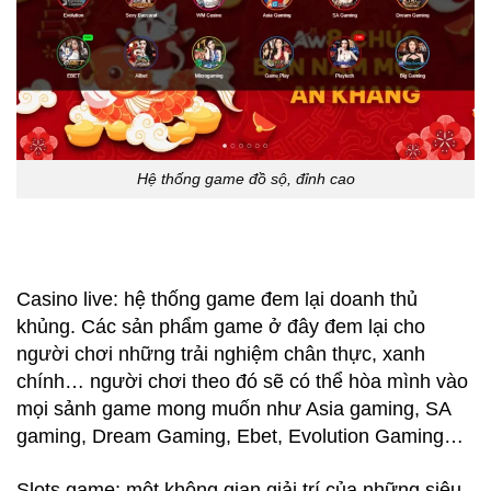
Hệ thống game đồ sộ, đỉnh cao
Casino live: hệ thống game đem lại doanh thủ
khủng. Các sản phẩm game ở đây đem lại cho
người chơi những trải nghiệm chân thực, xanh
chính… người chơi theo đó sẽ có thể hòa mình vào
mọi sảnh game mong muốn như Asia gaming, SA
gaming, Dream Gaming, Ebet, Evolution Gaming…
Slots game: một không gian giải trí của những siêu