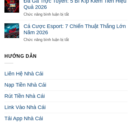
Đá Gà Trực Tuyến: 5 Bí Kíp Kiếm Tiền Hiệu
Toàn
Online
Quả 2026
Diện
Là
Từ
Gì?
ở
Chức năng bình luận bị tắt
Đầu
Phá
Đá
2026
Đảo
Gà
Cá Cược Esport: 7 Chiến Thuật Thắng Lớn
Mọi
Trực
Năm 2026
Nghi
Tuyến:
Vấn
5
ở
Chức năng bình luận bị tắt
2026
Bí
Cá
Kíp
Cược
Kiếm
Esport:
HƯỚNG DẪN
Tiền
7
Hiệu
Chiến
Quả
Thuật
Liên Hệ Nhà Cái
2026
Thắng
Lớn
Nạp Tiền Nhà Cái
Năm
2026
Rút Tiền Nhà Cái
Link Vào Nhà Cái
Tải App Nhà Cái