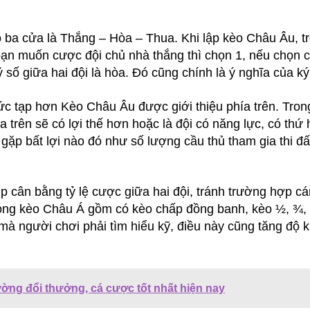
ó ba cửa là Thắng – Hòa – Thua. Khi lập kèo Châu Âu, t
 bạn muốn cược đội chủ nhà thắng thì chọn 1, nếu chọn 
 số giữa hai đội là hòa. Đó cũng chính là ý nghĩa của ký
c tạp hơn Kèo Châu Âu được giới thiệu phía trên. Trong
ửa trên sẽ có lợi thế hơn hoặc là đội có năng lực, có thứ
 gặp bất lợi nào đó như số lượng cầu thủ tham gia thi đ
úp cân bằng tỷ lệ cược giữa hai đội, tránh trường hợp c
trong kèo Châu Á gồm có kèo chấp đồng banh, kèo ½, ¾,
mà người chơi phải tìm hiểu kỹ, điều này cũng tăng độ k
ường đổi thưởng, cá cược tốt nhất hiện nay