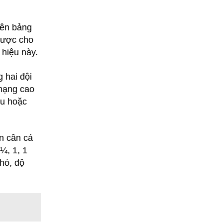
rên bảng
cược cho
 hiệu này.
 hai đội
 hạng cao
ấu hoặc
án cân cá
 ¼,
1, 1
hó, độ