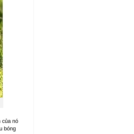
n của nó
ấu bóng