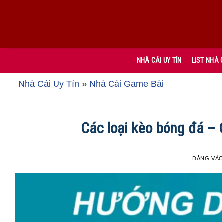
Bỏ
qua
nội
dung
NHÀ CÁI UY TÍN
LIST NHÀ 
Nhà Cái Uy Tín
»
Nhà Cái Game Bài
Các loại kèo bóng đá – 
ĐĂNG VÀ