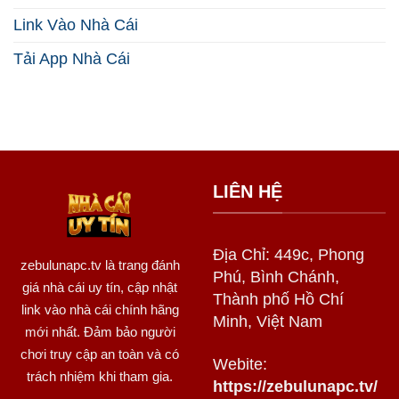
Link Vào Nhà Cái
Tải App Nhà Cái
LIÊN HỆ
Địa Chỉ: 449c, Phong
zebulunapc.tv
là trang đánh
Phú, Bình Chánh,
giá nhà cái uy tín, cập nhật
Thành phố Hồ Chí
link vào nhà cái chính hãng
Minh, Việt Nam
mới nhất. Đảm bảo người
chơi truy cập an toàn và có
Webite:
trách nhiệm khi tham gia.
https://zebulunapc.tv/