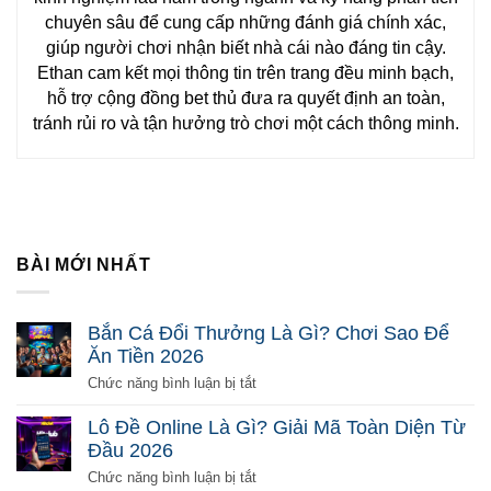
chuyên sâu để cung cấp những đánh giá chính xác,
giúp người chơi nhận biết nhà cái nào đáng tin cậy.
Ethan cam kết mọi thông tin trên trang đều minh bạch,
hỗ trợ cộng đồng bet thủ đưa ra quyết định an toàn,
tránh rủi ro và tận hưởng trò chơi một cách thông minh.
BÀI MỚI NHẤT
Bắn Cá Đổi Thưởng Là Gì? Chơi Sao Để
Ăn Tiền 2026
ở
Chức năng bình luận bị tắt
Bắn
Cá
Lô Đề Online Là Gì? Giải Mã Toàn Diện Từ
Đổi
Đầu 2026
Thưởng
Là
ở
Chức năng bình luận bị tắt