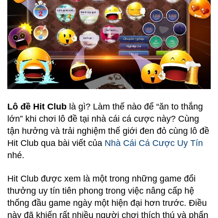
Lô đề Hit Club
là gì? Làm thế nào để “ăn to thắng
lớn” khi chơi lô đề tại nhà cái cá cược này? Cùng
tận hưởng và trải nghiệm thế giới đen đỏ cùng
lô đề
Hit Club qua bài viết của
Nhà Cái Cá Cược Uy Tín
nhé.
Hit Club
được xem là một trong những
game đổi
thưởng uy tín
tiên phong trong việc nâng cấp hệ
thống đầu game ngày một hiện đại hơn trước. Điều
này đã khiến rất nhiều người chơi thích thú và phấn