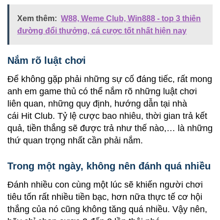
Xem thêm:
W88, Weme Club, Win888 - top 3 thiên
đường đổi thưởng, cá cược tốt nhất hiện nay
Nắm rõ luật chơi
Để không gặp phải những sự cố đáng tiếc, rất mong
anh em game thủ có thể nắm rõ những luật chơi
liên quan, những quy định, hướng dẫn tại nhà
cái
Hit Club
. Tỷ lệ cược bao nhiêu, thời gian trả kết
quả, tiền thắng sẽ được trả như thế nào,… là những
thứ quan trọng nhất cần phải nắm.
Trong một ngày, không nên đánh quá nhiều
Đánh nhiều con cùng một lúc sẽ khiến người chơi
tiêu tốn rất nhiều tiền bạc, hơn nữa thực tế cơ hội
thắng của nó cũng không tăng quá nhiều. Vậy nên,