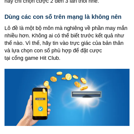
hãy chỉ chọn cược 2 đến 3 lần thôi nhé.
Dùng các con số trên mạng là không nên
Lô đề là một bộ môn mà nghiêng về phần may mắn
nhiều hơn. Không ai có thể biết trước kết quả như
thế nào. Vì thế, hãy tin vào trực giác của bản thân
và lựa chọn con số phù hợp để đặt cược
tại
cổng
game Hit Club
.