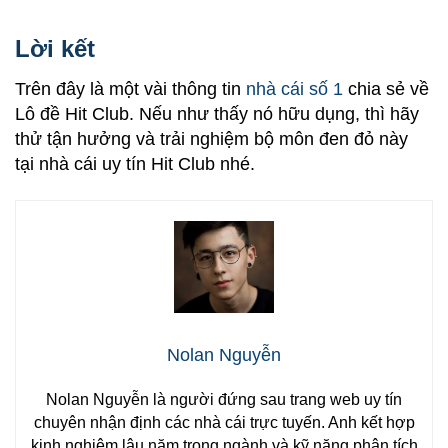
Lời kết
Trên đây là một vài thông tin
nhà cái số 1
chia sẻ về
Lô đề Hit Club
. Nếu như thấy nó hữu dụng, thì hãy
thử tận hưởng và trải nghiệm bộ môn đen đỏ này
tại
nhà cái uy tín Hit Club
nhé.
Nolan Nguyễn
Nolan Nguyễn là người đứng sau trang web uy tín
chuyên nhận định các nhà cái trực tuyến. Anh kết hợp
kinh nghiệm lâu năm trong ngành và kỹ năng phân tích