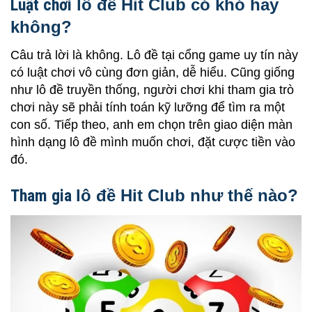
Luật chơi
lô đề Hit Club
có khó hay
không?
Câu trả lời là không. Lô đề tại
cổng game uy tín
này
có luật chơi vô cùng đơn giản, dễ hiểu. Cũng giống
như lô đề truyền thống, người chơi khi tham gia trò
chơi này sẽ phải tính toán kỹ lưỡng để tìm ra một
con số. Tiếp theo, anh em chọn trên giao diện màn
hình dạng lô đề mình muốn chơi, đặt cược tiền vào
đó.
Tham gia
lô đề Hit Club
như thế nào?