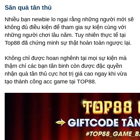
Săn quà tân thủ
Nhiều bạn newbie lo ngại rằng những người mới sẽ
không đủ điều kiện để tham gia sự kiện cùng với
những người chơi lâu năm. Tuy nhiên thực tế tại
Top88 đã chứng minh sự thật hoàn toàn ngược lại.
Không chỉ được hoan nghênh tại mọi sự kiện mà
thậm chí các bạn tân binh còn được đặc quyền
nhận quà tân thủ cực hot trị giá cao ngay khi vừa
tạo thành công acc game tại TOP88.