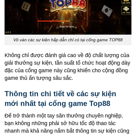
Vô vàn các sự kiện hấp dẫn chỉ có tại cổng game TOP88
Không chỉ được đánh giá cao về độ chất lượng của
giải thưởng sự kiện, tần suất tổ chức hoạt động dày
đặc của cổng game này cũng khiến cho cộng đồng
game thủ ấn tượng sâu sắc.
Thông tin chi tiết về các sự kiện
mới nhất tại cổng game Top88
Để trở thành một tay săn thưởng chuyên nghiệp,
bạn không những phải sở hữu tốc độ thao tác
nhanh mà khả năng nắm bắt thông tin sự kiện cũng