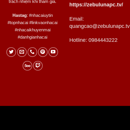
trách nhiệm khi tham gia.
https://zebulunapc.tv/
Hastag
: #nhacaiuytin
Email:
#topnhacai #linkvaonhacai
quangcao@zebulunapc.tv
#nhacaikhuyenmai
#danhgianhacai
Hotline: 0984443222