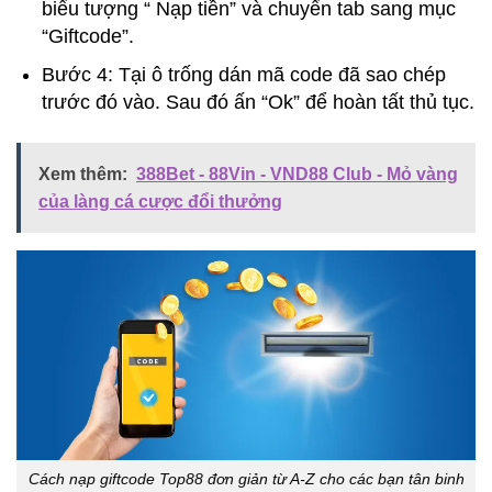
biểu tượng “ Nạp tiền” và chuyển tab sang mục
“Giftcode”.
Bước 4: Tại ô trống dán mã code đã sao chép
trước đó vào. Sau đó ấn “Ok” để hoàn tất thủ tục.
Xem thêm:
388Bet - 88Vin - VND88 Club - Mỏ vàng
của làng cá cược đổi thưởng
Cách nạp giftcode Top88 đơn giản từ A-Z cho các bạn tân binh