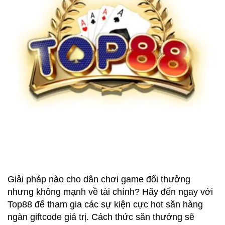
Giải pháp nào cho dân chơi game đổi thưởng
nhưng không mạnh về tài chính? Hãy đến ngay với
Top88 để tham gia các sự kiện cực hot săn hàng
ngàn giftcode giá trị. Cách thức săn thưởng sẽ